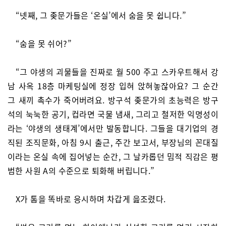
“넷째, 그 좆문가들은 ‘온실’에서 숨을 못 쉽니다.”
“숨을 못 쉬어?”
“그 야생의 괴물들을 진짜로 월 500 주고 스카우트해서 강
남 사옥 18층 마케팅실에 정장 입혀 앉혀놓잖아요? 그 순간
그 새끼 촉수가 죽어버려요. 방구석 좆문가의 초능력은 방구
석의 눅눅한 공기, 컵라면 국물 냄새, 그리고 철저한 익명성이
라는 ‘야생의 생태계’에서만 발동합니다. 그들을 대기업의 경
직된 조직문화, 아침 9시 출근, 주간 보고서, 부장님의 꼰대질
이라는 온실 속에 집어넣는 순간, 그 날카롭던 밈적 직감은 평
범한 사원 A의 수준으로 퇴화해 버립니다.”
X가 톰을 똑바로 응시하며 차갑게 읊조렸다.