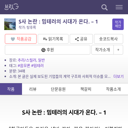
S사 논란 : 밈테러의 시대가 온다. – 1
작가
제안
작가: 탕후륵
작품공감
읽기목록
공유
숏코드복사
후원
작가소개
+
장르:
추리/스릴러
,
일반
태그:
#음모론
#밈테러
분량: 34매
소개: 본 글은 실제 보도된 기업들의 계약 구조와 사회적 이슈를 모티프로 삼아 재구성한 가상의 시사 픽션이며, 등장하는 인물(X, 톰 등) 및 세부 공작 대사는 모두 허구임을 밝힙니다.
더보기
작품
리뷰
단문응원
책갈피
작품소개
S사 논란 : 밈테러의 시대가 온다. – 1