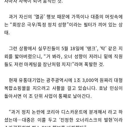
자마자 사색이 되어 움직인 것.
과거 자신의 ‘멸공’ 행보 때문에 가뜩이나 대중의 머릿속에
는 “회장은 극우/특정 정치 성향”이라는 필터가 끼어 있는 상
태.
그런 상황에서 실무진들이 5월 18일에 ‘탱크’, ‘탁’ 같은 지
뢰를 밟아버렸으니, “거 봐라, 오너 성향이 저러니 밑에 직원
들도 저런 마케팅을 장난처럼 치지!”라며 폭발한 것.
현재 유통대기업는 광주광역시에 1조 3,000억 원짜리 대형
복합쇼핑몰을 지으려고 사활을 걸고 있습니다. 호남 민심이
돌아서면 이 조 단위 사업이 통째로 날아간다.
“과거 정치 논란에 코리아 디스카운트에 분개해서 라고 하
셨는데…대중은 이를 두고 ‘진정한 오너리스크의 발현’이라