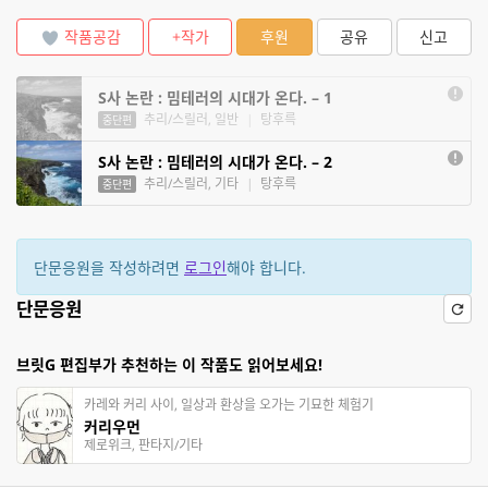
작품공감
+작가
후원
공유
신고
S사 논란 : 밈테러의 시대가 온다. – 1
추리/스릴러, 일반
|
탕후륵
중단편
S사 논란 : 밈테러의 시대가 온다. – 2
추리/스릴러, 기타
|
탕후륵
중단편
단문응원을 작성하려면
로그인
해야 합니다.
단문응원
브릿G 편집부가 추천하는 이 작품도 읽어보세요!
카레와 커리 사이, 일상과 환상을 오가는 기묘한 체험기
커리우먼
제로위크, 판타지/기타