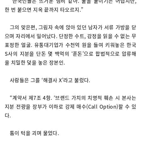
“한국인들은 뜨거운 냄비 같아. 불을 붙이기는 어렵지만,
한 번 붙으면 지옥 끝까지 타오르지.”
그의 맞은편, 그림자 속에 앉아 있던 남자가 서류 가방을 닫
으며 자리에서 일어났다. 단정한 수트, 감정을 읽을 수 없는 무
표정한 얼굴. 유통대기업가 수천억 원을 들여 키워놓은 한국
S사의 지분을 단돈 몇 백억의 ‘푼돈’으로 합법적으로 압류해
올 치밀한 덫을 놓은 장본인.
사람들은 그를 ‘해결사 X’라고 불렀다.
“계약서 제7조 4항. ‘브랜드 가치의 치명적 훼손 시 본사는
지분 전량을 장부가 이하로 강제 매수(Call Option)할 수 있
다.
톰이 턱을 괴며 물었다.