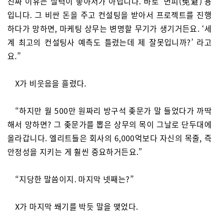
진짜 이유는 실력이 좋아서가 아닙니다. 바로 ‘면피(免避)’용
입니다. 그 비싼 돈을 주고 컨설팅을 받아서 프로젝트를 진행
하다가 망하면, 마케팅 상무는 변명할 무기가 생기거든요. ‘세
계 최고의 컨설팅사 예측도 틀렸는데 제 잘못입니까?’ 라고
요.”
X가 비웃음을 흘렸다.
“하지만 월 500만 원짜리 방구석 좆문가 말 들었다가 까딱
해서 망하면? 그 좆문가를 뽑은 상무의 목이 그날로 단두대에
올라갑니다. 엘리트들은 회사의 6,000억보다 자신의 목줄, 즉
안정성을 지키는 게 훨씬 중요하거든요.”
“지당한 말씀이지. 마지막 넷째는?”
X가 마지막 쐐기를 박듯 말을 맺었다.