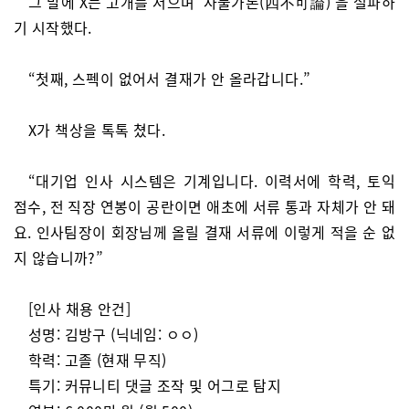
그 말에 X는 고개를 저으며 ‘사불가론(四不可論)’을 설파하
기 시작했다.
“첫째, 스펙이 없어서 결재가 안 올라갑니다.”
X가 책상을 톡톡 쳤다.
“대기업 인사 시스템은 기계입니다. 이력서에 학력, 토익
점수, 전 직장 연봉이 공란이면 애초에 서류 통과 자체가 안 돼
요. 인사팀장이 회장님께 올릴 결재 서류에 이렇게 적을 순 없
지 않습니까?”
[인사 채용 안건]
성명: 김방구 (닉네임: ㅇㅇ)
학력: 고졸 (현재 무직)
특기: 커뮤니티 댓글 조작 및 어그로 탐지