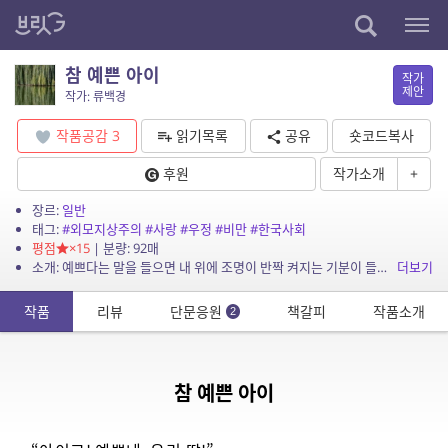
참 예쁜 아이
작가
제안
작가: 류백경
작품공감
3
읽기목록
공유
숏코드복사
후원
작가소개
+
장르:
일반
태그:
#외모지상주의
#사랑
#우정
#비만
#한국사회
평점
×15
| 분량: 92매
소개: 예쁘다는 말을 들으면 내 위에 조명이 반짝 켜지는 기분이 들었다. 나는 그 조명을 꺼트리고 싶지 않았다.
더보기
작품
리뷰
단문응원
책갈피
작품소개
2
참 예쁜 아이