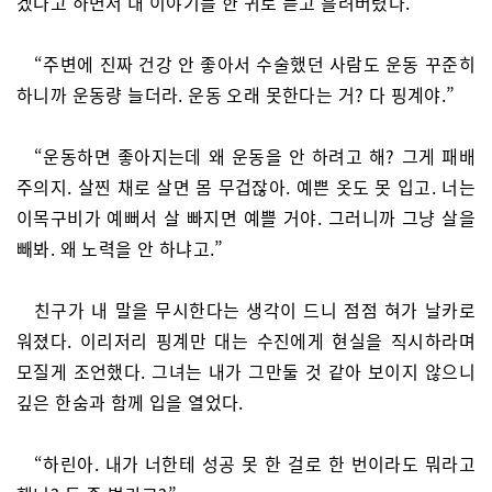
겠다고 하면서 내 이야기를 한 귀로 듣고 흘려버렸다.
“주변에 진짜 건강 안 좋아서 수술했던 사람도 운동 꾸준히
하니까 운동량 늘더라. 운동 오래 못한다는 거? 다 핑계야.”
“운동하면 좋아지는데 왜 운동을 안 하려고 해? 그게 패배
주의지. 살찐 채로 살면 몸 무겁잖아. 예쁜 옷도 못 입고. 너는
이목구비가 예뻐서 살 빠지면 예쁠 거야. 그러니까 그냥 살을
빼봐. 왜 노력을 안 하냐고.”
친구가 내 말을 무시한다는 생각이 드니 점점 혀가 날카로
워졌다. 이리저리 핑계만 대는 수진에게 현실을 직시하라며
모질게 조언했다. 그녀는 내가 그만둘 것 같아 보이지 않으니
깊은 한숨과 함께 입을 열었다.
“하린아. 내가 너한테 성공 못 한 걸로 한 번이라도 뭐라고