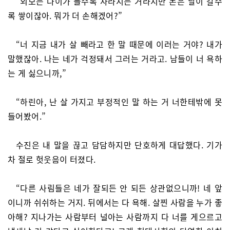
“외모는 나이가 들수록 사라지는 거라지만 돈은 날이 갈수
록 쌓이잖아. 뭐가 더 손해겠어?”
“너 지금 내가 살 빼라고 한 말 때문에 이러는 거야? 내가
말했잖아. 나는 네가 걱정돼서 그러는 거라고. 남들이 너 욕하
는 게 싫으니까,”
“하린아, 난 살 가지고 부정적인 말 하는 거 너한테밖에 못
들어봤어.”
수진은 내 말을 끊고 담담하지만 단호하게 대답했다. 기가
차 절로 헛웃음이 터졌다.
“다른 사림들은 네가 잘되든 안 되든 상관없으니까! 네 앞
이니까 쉬쉬하는 거지. 뒤에서는 다 욕해. 살찐 사람을 누가 좋
아해? 지나가는 사람부터 널아는 사람까지 다 너를 게으르고