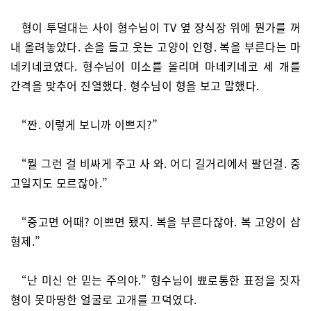
형이 투덜대는 사이 형수님이 TV 옆 장식장 위에 뭔가를 꺼
내 올려놓았다. 손을 들고 웃는 고양이 인형. 복을 부른다는 마
네키네코였다. 형수님이 미소를 올리며 마네키네코 세 개를
간격을 맞추어 진열했다. 형수님이 형을 보고 말했다.
“짠. 이렇게 보니까 이쁘지?”
“뭘 그런 걸 비싸게 주고 사 와. 어디 길거리에서 팔던걸. 중
고일지도 모르잖아.”
“중고면 어때? 이쁘면 됐지. 복을 부른다잖아. 복 고양이 삼
형제.”
“난 미신 안 믿는 주의야.” 형수님이 뾰로통한 표정을 짓자
형이 못마땅한 얼굴로 고개를 끄덕였다.