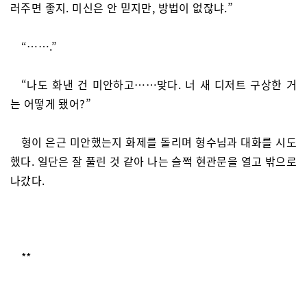
러주면 좋지. 미신은 안 믿지만, 방법이 없잖냐.”
“…….”
“나도 화낸 건 미안하고……맞다. 너 새 디저트 구상한 거
는 어떻게 됐어?”
형이 은근 미안했는지 화제를 돌리며 형수님과 대화를 시도
했다. 일단은 잘 풀린 것 같아 나는 슬쩍 현관문을 열고 밖으로
나갔다.
**