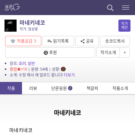
마네키네코
작가
제안
작가: 엄성용
작품공감
3
읽기목록
공유
숏코드복사
후원
작가소개
+
장르:
호러
,
일반
평점
×10
| 분량: 54매 | 성향:
소개: 수정 해서 재 업로드 합니다!
더보기
작품
리뷰
단문응원
책갈피
작품소개
2
마네키네코
마네키네코