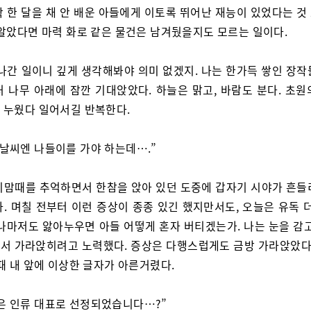
작 한 달을 채 안 배운 아들에게 이토록 뛰어난 재능이 있었다는 것
 알았다면 마력 화로 같은 물건은 남겨뒀을지도 모르는 일이다.
지나간 일이니 깊게 생각해봐야 의미 없겠지. 나는 한가득 쌓인 장작
처 나무 아래에 잠깐 기대앉았다. 하늘은 맑고, 바람도 분다. 초원
 누웠다 일어서길 반복한다.
 날씨엔 나들이를 가야 하는데….”
이맘때를 추억하면서 한참을 앉아 있던 도중에 갑자기 시야가 흔들
. 며칠 전부터 이런 증상이 종종 있긴 했지만서도, 오늘은 유독 
 나마저도 앓아누우면 아들 어떻게 혼자 버티겠는가. 나는 눈을 감고
서 가라앉히려고 노력했다. 증상은 다행스럽게도 금방 가라앉았다.
때 내 앞에 이상한 글자가 아른거렸다.
은 인류 대표로 선정되었습니다…?”