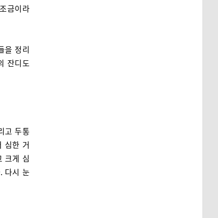
 조금이라
들을 정리
의 잔디도
리고 두통
더 심한 거
 크게 심
 다시 눈