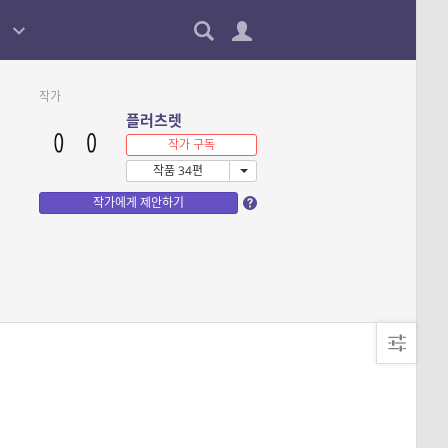
작가
플러츠렛
작가 구독
작품 34편
작가에게 제안하기