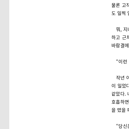
물론 고
도 일찍
뭐, 
하고 근
바람결에
“이런
작년 
이 일었다
같았다.
호흡하면
을 떴을 
“당신