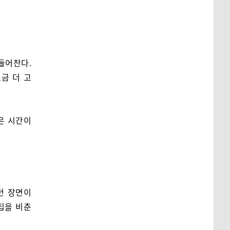
들어찬다.
금 더 고
은 시간이
던 장면이
집을 비춘