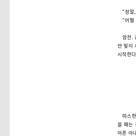
“정말
“어쩔
암전.
얀 빛이
시작한다
따스한
을 패는 
아픈 아