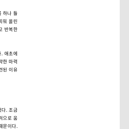
 하나 들
피워 올린
고 반복한
. 애초에
약한 마력
단련된 이유
다. 조금
적으로 움
때문이다.