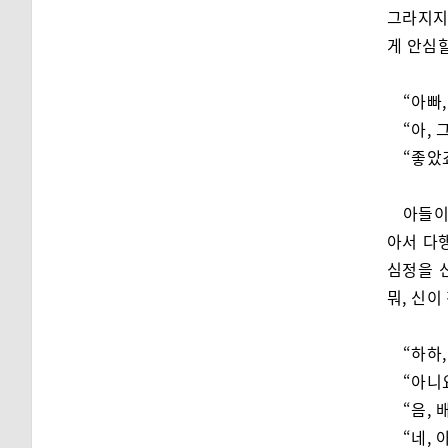
그라지지
게 안심할
“아빠,
“아, 
“좋았
아들이
아서 다
심정을 
뭐, 신
“하하
“아니
“음,
“네, 