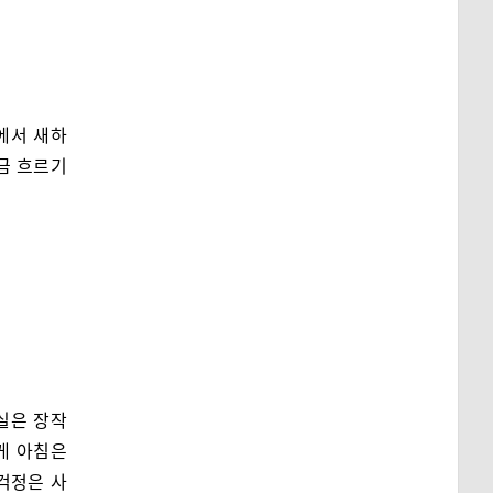
에서 새하
금 흐르기
실은 장작
내게 아침은
걱정은 사