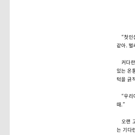
“첫인
같아. 벌
커다란
있는 온통
턱을 긁
“우리
때.”
오랜 
는 기다