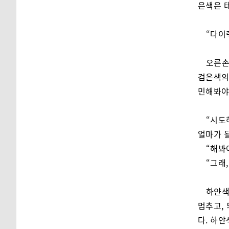
은색은 
“다이
오른손
검은색의
민해봐야
“시도
얼마가 될
“해봐
“그래,
하얀색
멈추고,
다. 하얀