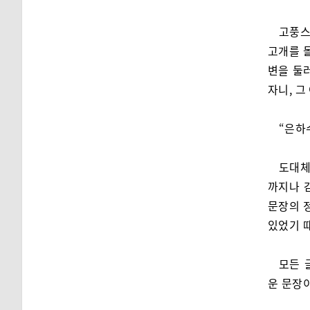
고풍스
고개를 
변을 둘
자니, 그
“은하
도대체
까지나 
문장의 정
있었기 
모든 
운 문장이