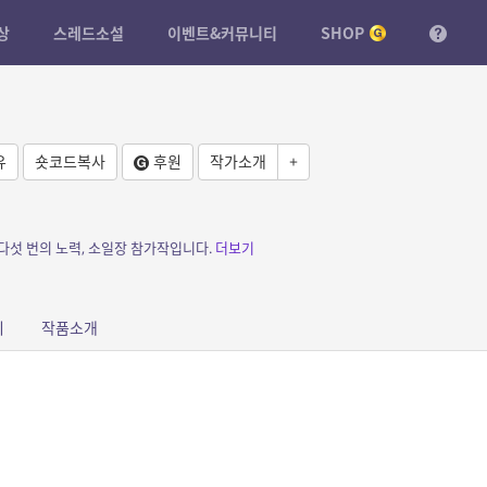
상
스레드소설
이벤트&커뮤니티
SHOP
유
숏코드복사
후원
작가소개
+
다섯 번의 노력, 소일장 참가작입니다.
더보기
피
작품소개