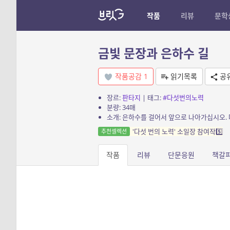
작품
리뷰
문학
금빛 문장과 은하수 길
작품공감
1
읽기목록
공
장르:
판타지
| 태그:
#다섯번의노력
분량: 34매
소개: 은하수를 걸어서 앞으로 나아가십시오. 
'다섯 번의 노력' 소일장 참여작5️⃣
추천셀렉션
작품
리뷰
단문응원
책갈