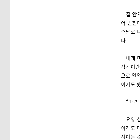
집 안
어 받침
손날로 
다.
내게 
장작이란
으로 일일
이기도 
“마력
요양 
이라도 
직이는 