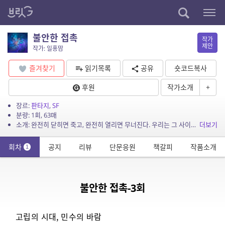
불안한 접촉
작가
제안
작가: 일홍맘
즐겨찾기
읽기목록
공유
숏코드복사
후원
작가소개
+
장르:
판타지
,
SF
분량: 1회, 63매
소개: 완전히 닫히면 죽고, 완전히 열리면 무너진다. 우리는 그 사이에서 충분히 열리는 법을 배워야 했다
더보기
회차
공지
리뷰
단문응원
책갈피
작품소개
1
불안한 접촉-3회
고립의 시대, 민수의 바람