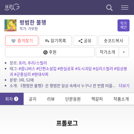
평범한 불행
작가
제안
작가: 가무현
즐겨찾기
읽기목록
공유
숏코드복사
후원
작가소개
+
장르:
호러
,
추리/스릴러
태그:
#옴니버스
#단편소설집
#현실공포
#도시괴담
#심리스릴러
#일상붕
괴
#군중심리
#현대사회
분량: 3회, 52매
소개: 《평범한 불행》은 평범한 일상 속에서 누구나 한 번쯤 떠올려봤을 법한 불안과 상상을 담아낸 옴니버스 형식의 단편소설집입니다. 취업 준비를 마치고 돌아가던 길, 새벽의 한적한 산책로...
더보기
회차
공지
리뷰
단문응원
책갈피
작품소개
3
프롤로그