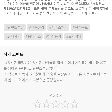
는 5천만원 이하의 벌금에 처하거나 이를 병과할 수 있습니다.(「저작권법」
제136조제1항제1호). 또한 불법 복제물임을 알고도 소유한 경우 불법복제물
소지죄에 해당하여 무거운 법적 책임을 물을 수 있습니다.
자세히 보기
#단편소설집
#군중심리
#심리스릴러
#현실공포
#현대사회
#옴니버스
#일상붕괴
#도시괴담
작가 코멘트
《평범한 불행》은 평범한 사람들의 일상 속에서 시작되는 불안과 공포
를 담아낸 옴니버스 단편소설집입니다.
이 작품들이 독자 여러분에게 익숙한 일상을 조금 다른 시선으로 바라보
게 만드는 이야기가 되었으면 좋겠습니다.
평점주기