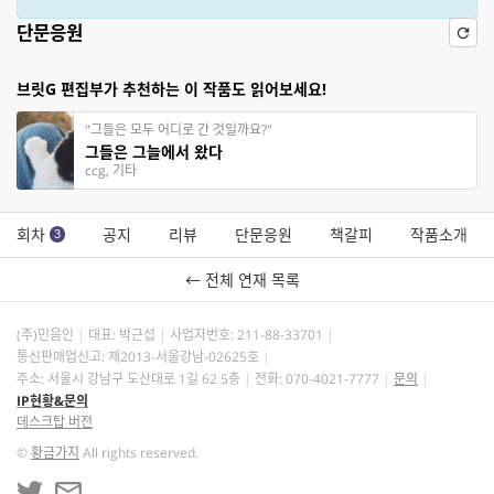
단문응원
브릿G 편집부가 추천하는 이 작품도 읽어보세요!
"그들은 모두 어디로 간 것일까요?"
그들은 그늘에서 왔다
ccg, 기타
회차
공지
리뷰
단문응원
책갈피
작품소개
3
← 전체 연재 목록
(주)민음인
대표: 박근섭
사업자번호:
211-88-33701
통신판매업신고: 제2013-서울강남-02625호
주소: 서울시 강남구 도산대로 1길 62 5층
전화: 070-4021-7777
문의
IP현황&문의
데스크탑 버전
©
황금가지
All rights reserved.