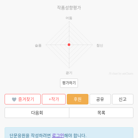
작품성향평가
어둠
슬픔
참신
광기
JS chart by amCharts
평가하기
즐겨찾기
+작가
후원
공유
신고
다음회
목록
단문응원을 작성하려면
로그인
해야 합니다.