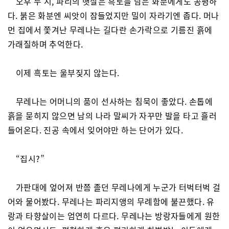
오후 두 시, 파리의 햇살은 흑토를 담은 화분에게도 공평하
다. 붉은 화분엔 씨앗이 잠들었지만 밀이 자라기엔 좁다. 머나
먼 집에서 쫓겨난 무레나는 길다란 손가락으로 기름진 흙에
가래질하며 추억한다.
이제 흑토는 울부짖지 않는다.
무레나는 어머니의 품이 선사하는 침묵이 좋았다. 손톱에
흙을 묻히지 않으면 남의 나라 말씨가 자꾸만 발을 타고 흘러
들어온다. 진공 속에서 잊어야만 하는 단어가 있다.
“집시?”
가판대에 엎어져 반쯤 졸던 무레나에게 누군가 터벅터벅 걸
어와 물어봤다. 무레나는 파리지앵의 무례함에 불끈했다. 유
랑과 타향살이는 엄연히 다르다. 무레나는 방랑자들에게 원한