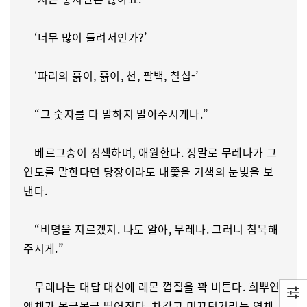
‘너무 많이 들려서인가?’
‘파리의 흙이, 흙이, 천, 팔백, 칠십-’
“그 숫자를 다 말하지 말아주시게나.”
베르그송이 정색하며, 애원한다. 정말로 무레나가 그
연도를 말한다면 당장이라도 내쫓을 기색의 눈빛을 보
낸다.
“비명을 지르겠지. 나도 알아, 무레나. 그러니 침묵해
주시게.”
무레나는 대답 대신에 레몬 껍질을 꽉 비튼다. 희뿌연
액체가 몽글몽글 떨어진다. 차갑고 미끄덩거리는 연체