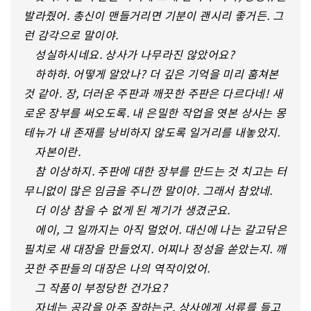
발라줬어. 총신이 맨들거리면 기분이 괜시리 좋거든. 그
런 감각으로 말이야.
성실하시네요. 상사가 나무라진 않았어요?
하하하. 어떻게 알았나? 더 깊은 기억을 미리 훔쳐본
것 같아. 장, 더러운 주판과 깨끗한 주판은 다르다네! 새
로운 장부를 써오도록. 내 은밀한 작업을 엿본 상사는 몽
테뉴가 내 존재를 낭비하지 않도록 일거리를 내놓았지.
자본이란.
참 이상하지. 주판에 대한 장부를 만드는 것 치고는 터
무니없이 많은 임금을 주니깐 말이야. 그래서 참았네.
더 이상 참을 수 없게 된 계기가 생겼군요.
에이, 그 일까지는 아직 멀었어. 대신에 나는 갈고닦은
필치로 새 대장을 만들었지. 어찌나 정성을 쏟았는지. 깨
끗한 주판들의 대장은 나의 역작이었어.
그 작품이 부정당한 건가요?
자네는 공감을 아주 잘하는군. 상사에게 서류를 들고