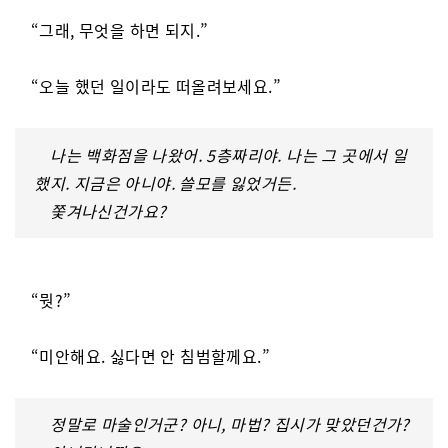
“그래, 무엇을 하면 되지.”
“오늘 했던 일이라도 떠올려보세요.”
나는 백화점을 나왔어. 5층짜리야. 나는 그 곳에서 일
했지. 지금은 아니야. 쓸모를 잃었거든.
쫓겨나신건가요?
“뭣?”
“미안해요. 싫다면 안 침범할께요.”
정말로 마술인거군? 아니, 마법? 집시가 맞았던건가?