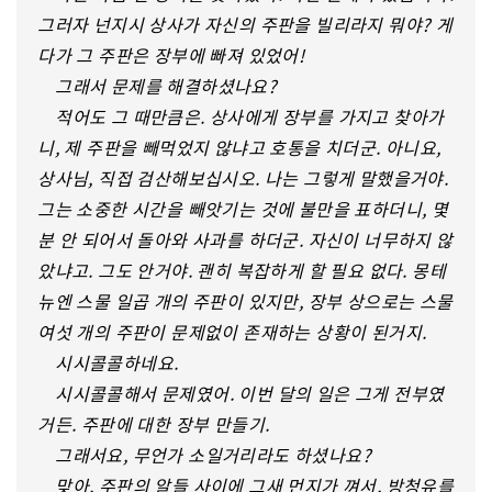
그러자 넌지시 상사가 자신의 주판을 빌리라지 뭐야? 게
다가 그 주판은 장부에 빠져 있었어!
그래서 문제를 해결하셨나요?
적어도 그 때만큼은. 상사에게 장부를 가지고 찾아가
니, 제 주판을 빼먹었지 않냐고 호통을 치더군. 아니요,
상사님, 직접 검산해보십시오. 나는 그렇게 말했을거야.
그는 소중한 시간을 빼앗기는 것에 불만을 표하더니, 몇
분 안 되어서 돌아와 사과를 하더군. 자신이 너무하지 않
았냐고. 그도 안거야. 괜히 복잡하게 할 필요 없다. 몽테
뉴엔 스물 일곱 개의 주판이 있지만, 장부 상으로는 스물
여섯 개의 주판이 문제없이 존재하는 상황이 된거지.
시시콜콜하네요.
시시콜콜해서 문제였어. 이번 달의 일은 그게 전부였
거든. 주판에 대한 장부 만들기.
그래서요, 무언가 소일거리라도 하셨나요?
맞아. 주판의 알들 사이에 그새 먼지가 껴서, 방청유를