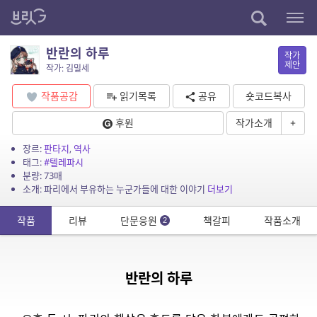
반란의 하루
작가
제안
작가: 김밀세
작품공감
읽기목록
공유
숏코드복사
후원
작가소개
+
장르:
판타지
,
역사
태그:
#텔레파시
분량: 73매
소개: 파리에서 부유하는 누군가들에 대한 이야기
더보기
작품
리뷰
단문응원
책갈피
작품소개
2
반란의 하루