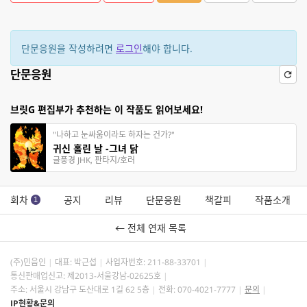
단문응원을 작성하려면
로그인
해야 합니다.
단문응원
브릿G 편집부가 추천하는 이 작품도 읽어보세요!
"나하고 눈싸움이라도 하자는 건가?"
귀신 홀린 날 -그녀 닭
글풍경 JHK, 판타지/호러
회차
공지
리뷰
단문응원
책갈피
작품소개
1
← 전체 연재 목록
(주)민음인
대표: 박근섭
사업자번호:
211-88-33701
통신판매업신고: 제2013-서울강남-02625호
주소: 서울시 강남구 도산대로 1길 62 5층
전화: 070-4021-7777
문의
IP현황&문의