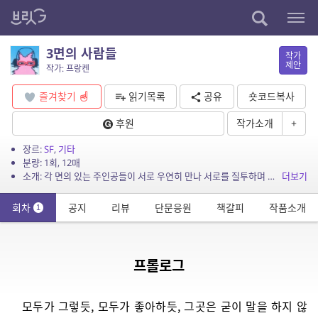
3면의 사람들
작가
제안
작가: 프랑켄
즐겨찾기
읽기목록
공유
숏코드복사
후원
작가소개
+
장르:
SF
,
기타
분량: 1회, 12매
소개: 각 면의 있는 주인공들이 서로 우연히 만나 서로를 질투하며 성장하는 과정
더보기
회차
공지
리뷰
단문응원
책갈피
작품소개
1
프롤로그
모두가 그렇듯, 모두가 좋아하듯, 그곳은 굳이 말을 하지 않