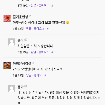
5월 19일
·
답글
·
좋아요
1
·
#
즐거운인생
아앗~랑수 생김새 그려 보고 있었는데!
5월 18일
·
답글
·
좋아요
2
·
#
뿡아
허탈감을 드려 죄송합니다….
5월 19일
·
답글
·
좋아요
1
·
#
아침은삼겹살
??어? 오랜만이에요 저 기억나시죠?!
5월 18일
·
답글
·
좋아요
·
#
뿡아
네. 당연히 기억납니다. 웬만해선 잊을 수 없는 닉네임(?)이지
않습니까. 최근에 쓰신 작품, 굉장히 감명 깊게 읽었습니다. ㅠ
ㅠ