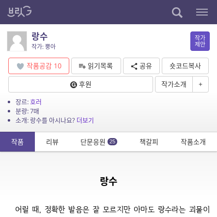
랑수
작가
제안
작가: 뿡아
작품공감
10
읽기목록
공유
숏코드복사
후원
작가소개
+
장르:
호러
분량: 7매
소개: 랑수를 아시나요?
더보기
작품
리뷰
단문응원
책갈피
작품소개
25
랑수
어릴 때, 정확한 발음은 잘 모르지만 아마도 랑수라는 괴물이