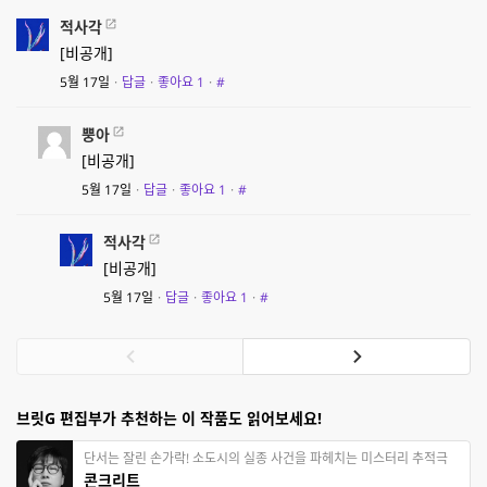
적사각
[비공개]
5월 17일
·
답글
·
좋아요
1
·
#
뿡아
[비공개]
5월 17일
·
답글
·
좋아요
1
·
#
적사각
[비공개]
5월 17일
·
답글
·
좋아요
1
·
#
브릿G 편집부가 추천하는 이 작품도 읽어보세요!
단서는 잘린 손가락! 소도시의 실종 사건을 파헤치는 미스터리 추적극
콘크리트