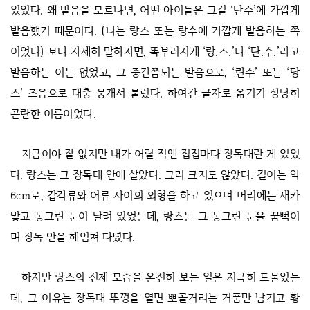
있었다. 왜 발음을 모르냐면, 어떤 아이들은 그걸 ‘단수’에 가깝게
발음했기 때문이다. (나는 랑스 또는 랑수에 가깝게 발음하는 쪽
이었다) 보다 자세히 말하자면, 똑부러지게 ‘랑.스.’나 ‘단.수.’라고
발음하는 이는 없었고, 그 중간쯤되는 발음으로, ‘란수’ 또는 ‘당
스’ 즈음으로 대충 뭉개서 불렀다. 하여간 글자로 옮기기 상당히
곤란한 이름이었다.
지금이야 잘 없지만 내가 어릴 적엔 집집마다 장독대란 게 있었
다. 랑스는 그 장독대 안에 살았다. 그리 크지도 않았다. 길이는 약
6cm로, 갑각류와 어류 사이의 외형을 하고 있으며 머리에는 새카
맣고 동그란 눈이 달려 있었는데, 랑스는 그 동그란 눈을 꿈뻑이
며 장독 안을 헤엄쳐 다녔다.
하지만 랑스의 전체 모습을 온전히 보는 일은 지극히 드물었는
데, 그 이유는 장독대 뚜껑을 열면 뽀골거리는 거품만 남기고 황