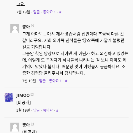
고요.
7월 19일
·
답글
·
좋아요
1
·
#
뿡아
그게 아마도… 마치 제사 풍습처럼 집안마다 조금씩 다른 것
같더라구요. 저희 외가쪽 친척들은 ‘당스’쪽에 가깝게 불렀던
걸로 기억합니다.
그동안 헛된 망상으로 지어낸 게 아닌가 하고 의심하고 있었는
데, 이렇게 또 목격자가 하나둘씩 나타나는 걸 보니 아마도 제
기억이 맞았나 봅니다. 매운탕 맛이 어땠을지 궁금하네요. 소
중한 경험담 들려주셔서 감사합니다.
7월 19일
·
답글
·
좋아요
1
·
#
JIMOO
[비공개]
5월 19일
·
답글
·
좋아요
·
#
뿡아
[비공개]