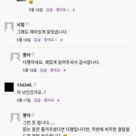
5월 18일
·
답글
·
좋아요
1
·
#
뇌빌
그래도 재미있게 읽었습니다.
5월 18일
·
답글
·
좋아요
1
·
#
뿡아
다행이네요. 재밌게 읽어주셔서 감사합니다.
5월 18일
·
답글
·
좋아요
·
#
134340.
저 낚인건가요..?
5월 17일
·
답글
·
좋아요
·
#
뿡아
그런 듯 합니다…..
읽는 동안 즐거우셨다면 다행입니다만, 막판에 허무한 결말을
드려 정말 죄송합니다.