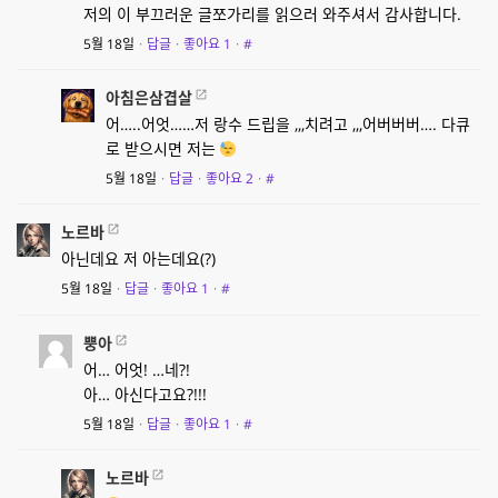
저의 이 부끄러운 글쪼가리를 읽으러 와주셔서 감사합니다.
5월 18일
·
답글
·
좋아요
1
·
#
아침은삼겹살
어…..어엇……저 랑수 드립을 ,,,치려고 ,,,어버버버…. 다큐
로 받으시면 저는
5월 18일
·
답글
·
좋아요
2
·
#
노르바
아닌데요 저 아는데요(?)
5월 18일
·
답글
·
좋아요
1
·
#
뿡아
어… 어엇! …네?!
아… 아신다고요?!!!
5월 18일
·
답글
·
좋아요
1
·
#
노르바