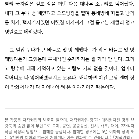
빨리 국자같은 걸로 장을 퍼낸 다음 대나무 소쿠리로 덮어뒀다.
내가 그 누나 손 베였다고 오도방정을 떨며 동네방네 떠들고 난리
를 치자, 택시기사였던 아랫집 아저씨가 그걸 듣고는 재빨리 업고
병원으로 데려갔다.
그 옆집 누나가 큰 바늘로 몇 방 꿰맸다든가 작은 바늘로 몇 방
꿰맸다든가 그랬는데 구체적인 숫자까지는 잘 기억 안 난다. 그리
고 랑수에 대해 기억하고 있는 사람도 거의 없을 것이다. 엄마나
할머니도 다 잊어버렸을지도 모른다. 왜냐하면 이건 그냥 괜히 잠
이 안와서 내가 다 지어내어 써 본 이야기이기 때문이다.
본 작품은 저작권법의 보호를 받으며, 저작권자(브릿G가 대리권자일 경우 브
릿G)의 승인 없이 무단으로 복제, 공연, 공중송신, 전시, 배포, 대여, 2차적저
작물 작성의 방법으로 침해를 금합니다. 침해한 경우에는 5년 이하의 징역 또
는 5천만원 이하의 벌금에 처하거나 이를 병과할 수 있습니다.(「저작권법」