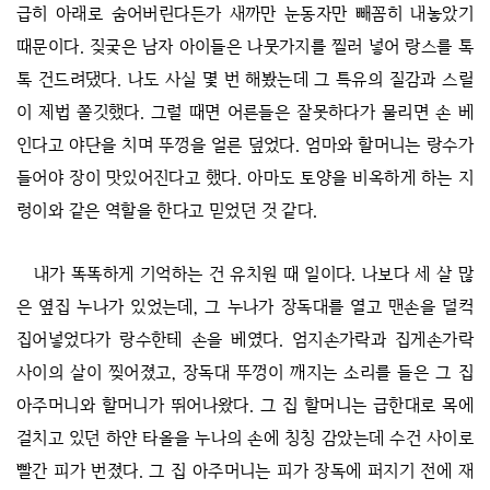
급히 아래로 숨어버린다든가 새까만 눈동자만 빼꼼히 내놓았기
때문이다. 짖궂은 남자 아이들은 나뭇가지를 찔러 넣어 랑스를 톡
톡 건드려댔다. 나도 사실 몇 번 해봤는데 그 특유의 질감과 스릴
이 제법 쫄깃했다. 그럴 때면 어른들은 잘못하다가 물리면 손 베
인다고 야단을 치며 뚜껑을 얼른 덮었다. 엄마와 할머니는 랑수가
들어야 장이 맛있어진다고 했다. 아마도 토양을 비옥하게 하는 지
렁이와 같은 역할을 한다고 믿었던 것 같다.
내가 똑똑하게 기억하는 건 유치원 때 일이다. 나보다 세 살 많
은 옆집 누나가 있었는데, 그 누나가 장독대를 열고 맨손을 덜컥
집어넣었다가 랑수한테 손을 베였다. 엄지손가락과 집게손가락
사이의 살이 찢어졌고, 장독대 뚜껑이 깨지는 소리를 들은 그 집
아주머니와 할머니가 뛰어나왔다. 그 집 할머니는 급한대로 목에
걸치고 있던 하얀 타올을 누나의 손에 칭칭 감았는데 수건 사이로
빨간 피가 번졌다. 그 집 아주머니는 피가 장독에 퍼지기 전에 재