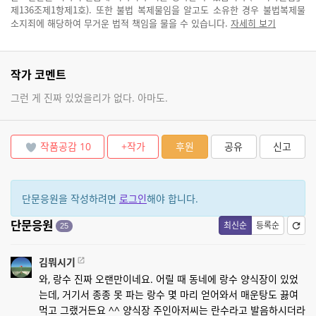
제136조제1항제1호). 또한 불법 복제물임을 알고도 소유한 경우 불법복제물
소지죄에 해당하여 무거운 법적 책임을 물을 수 있습니다.
자세히 보기
작가 코멘트
그런 게 진짜 있었을리가 없다. 아마도.
작품공감
10
+작가
후원
공유
신고
단문응원을 작성하려면
로그인
해야 합니다.
단문응원
최신순
등록순
25
김뭐시기
와, 랑수 진짜 오랜만이네요. 어릴 때 동네에 랑수 양식장이 있었
는데, 거기서 종종 못 파는 랑수 몇 마리 얻어와서 매운탕도 끓여
먹고 그랬거든요 ^^ 양식장 주인아저씨는 란수라고 발음하시더라