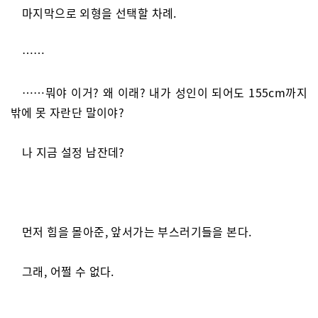
마지막으로 외형을 선택할 차례.
……
……뭐야 이거? 왜 이래? 내가 성인이 되어도 155cm까지
밖에 못 자란단 말이야?
나 지금 설정 남잔데?
먼저 힘을 몰아준, 앞서가는 부스러기들을 본다.
그래, 어쩔 수 없다.