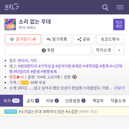
소리 없는 무대
작가
제안
작가: 아비스
즐겨찾기
읽기목록
공유
숏코드복사
후원
작가소개
+
장르:
판타지
,
기타
태그:
#현대판타지
#기억상실
#음악이론세계관
#세력대립
#종족
#시간여
행
#타임리프
#환생
#평행세계
평점
×5
| 분량: 104회, 2,657매 | 성향:
가격:
60화 무료
44
소개: [희지] ……살고 싶어서 했던 상상이 현실에 스며들었다. 어중간한 사회인 1이 된 지금의 강희지는 그것과는 전혀 상관없는, 음악을 쓰는 사람. 그리고 언젠가부...
더보기
회차
공지
리뷰
단문응원
책갈피
작품소개
104
4
1
1
#소리없는무대 38화까지 읽은 #소감문
추천리뷰
(리뷰어: 지크)