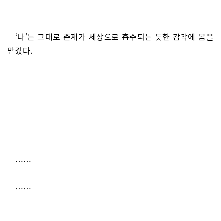
‘나’는 그대로 존재가 세상으로 흡수되는 듯한 감각에 몸을
맡겼다.
……
……