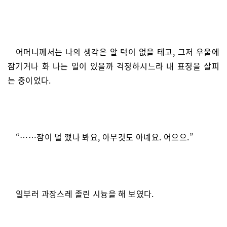
어머니께서는 나의 생각은 알 턱이 없을 테고, 그저 우울에
잠기거나 화 나는 일이 있을까 걱정하시느라 내 표정을 살피
는 중이었다.
“……잠이 덜 깼나 봐요, 아무것도 아녜요. 어으으.”
일부러 과장스레 졸린 시늉을 해 보였다.