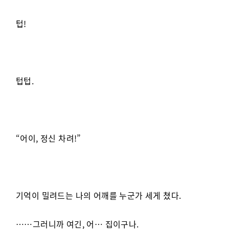
텁!
텁텁.
“어이, 정신 차려!”
기억이 밀려드는 나의 어깨를 누군가 세게 쳤다.
……그러니까 여긴, 어… 집이구나.