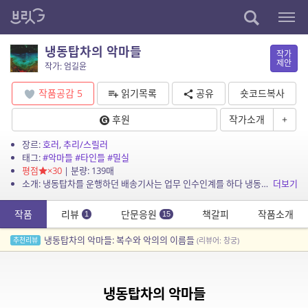
냉동탑차의 악마들
작가
제안
작가: 엄길윤
작품공감
5
읽기목록
공유
숏코드복사
후원
작가소개
+
장르:
호러
,
추리/스릴러
태그:
#악마들
#타인들
#밀실
평점
×30
| 분량: 139매
소개: 냉동탑차를 운행하던 배송기사는 업무 인수인계를 하다 냉동고에서 살려달라는 소리를 듣는다.
더보기
작품
리뷰
단문응원
책갈피
작품소개
1
15
냉동탑차의 악마들: 복수와 악의의 이름들
추천리뷰
(리뷰어: 창궁)
냉동탑차의 악마들