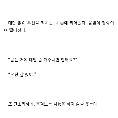
대답 없이 우산을 펼치곤 내 손에 쥐어줬다. 꽃잎이 팔랑이
며 떨어졌다.
“묻는 거에 대답 좀 해주시면 안돼요?”
“우산 잘 줬어.”
또 딴소리하네. 흘겨보는 시늉을 하자 슬슬 웃는다.