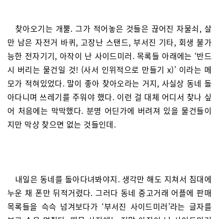
찾아오기는 개뿔. 그가 적어놓은 것들은 끊어진 자물쇠, 살
만 남은 자전거 바퀴, 고장난 스탠드, 부서진 기타, 회생 불가
능한 전자기기, 아작이 난 사이드미러. 목록들 아래에는 ‘반드
시 버리는 물건일 것! (사서 인위적으로 만들기 x)’ 이라는 메
모가 적혀있었다. 말이 좋아 찾아오라는 거지, 사실상 동네 돌
아다니며 쓰레기를 주워야 했다. 이런 걸 대체 어디서 찾나 싶
어 처음에는 막막했다. 분명 어딘가에 버려져 있을 물건들이
지만 막상 찾으면 없는 것들인데.
내일은 동네를 돌아다녀봐야지. 생각만 해도 지쳐서 침대에
누운 채 폰만 뒤적거렸다. 그러다 동네 중고거래 어플에 판매
목록들을 슥슥 넘겨보다가 ‘부서진 사이드미러’라는 글자를