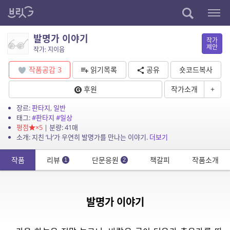
발명가 이야기
작가
제안
작가: 지이음
작품공감
3
읽기목록
공유
숏코드복사
후원
작가소개
+
장르:
판타지
,
일반
태그:
#판타지
#일상
평점
×5
| 분량: 41매
소개: 지친 ‘나’가 우연히 발명가를 만나는 이야기.
더보기
작품
리뷰
단문응원
책갈피
작품소개
1
2
발명가 이야기