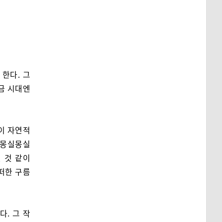
한다. 그
금 시대엔
이 자연적
 몽실몽실
 것 같이
떠한 구름
. 그 작