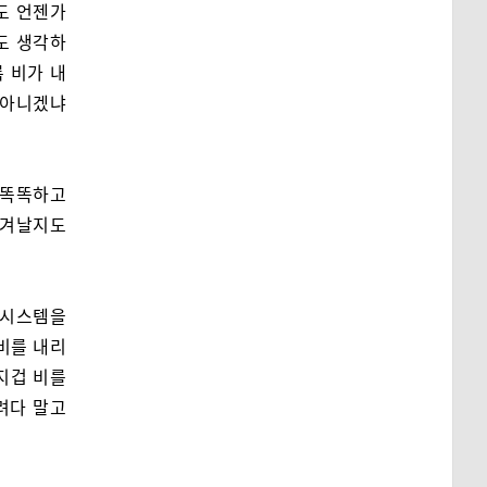
도 언젠가
도 생각하
록 비가 내
 아니겠냐
 똑똑하고
생겨날지도
 시스템을
비를 내리
지겁 비를
려다 말고