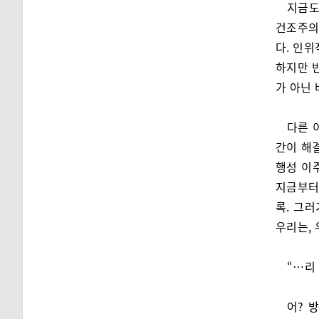
지금도
건조주의
다. 인위
하지만 
가 아닌
다른 
간이 해
행성 이
지금부터
록. 그러
우리는,
“…리
어? 