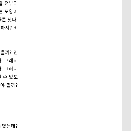
칠 전부터
는 모양이
물론 낫다.
하지? 비
을까? 인
. 그래서
. 그러니
 수 있도
해야 할까?
쩍였는데?