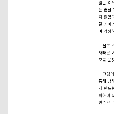
않는 이
는 끝날
지 않았다
릴 기미
며 걱정
물론 
재빠른 
모를 문
그럼에
통해 정
게 만드
피하려 
빈손으로