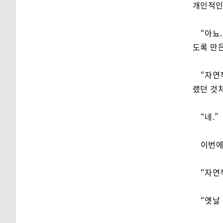
개인적인
“아뇨
도록 만
“자연
랬던 것
“네.”
이번에
“자연
“옛날