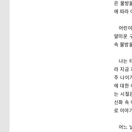
은 물방
에 따라 
어린이
얄미운 
속 물방
나는 
라 지금
주 나이
에 대한
는 시절
신화 속
로 이야기
어느 