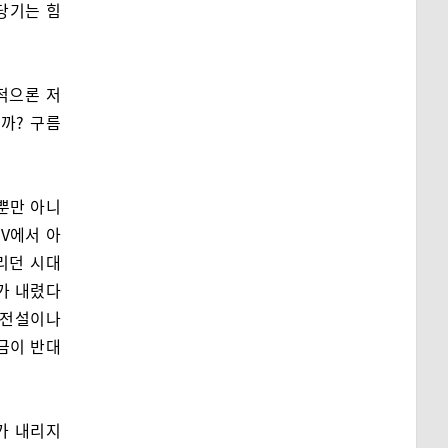
당기는 힘
적으론 저
까? 구름
뿐만 아니
V에서 아
리던 시대
가 내렸다
 전설이나
금이 반대
가 내리지