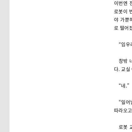
이번엔 
로봇이 
야 가뿐
로 떨어졌
“임우
창밖 
다. 교
“네.”
“일어
따라오고
로봇 