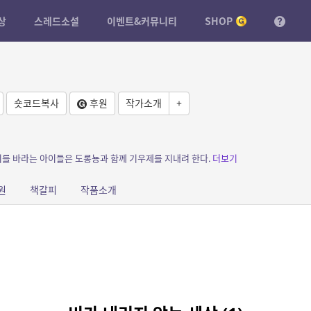
상
스레드소설
이벤트&커뮤니티
SHOP
숏코드복사
후원
작가소개
+
리기를 바라는 아이들은 도롱뇽과 함께 기우제를 지내려 한다.
더보기
원
책갈피
작품소개