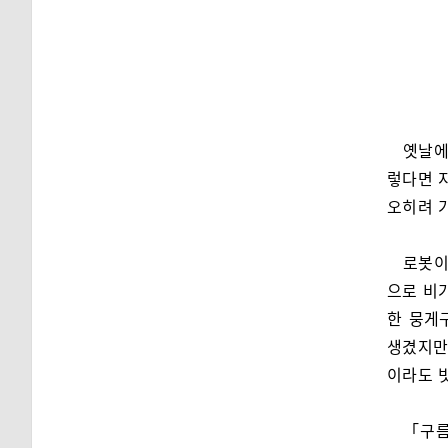
옛날에
렇다면 
오히려 
로봇이
으로 비
한 뭉게
생겼지만
이라도 
「구름