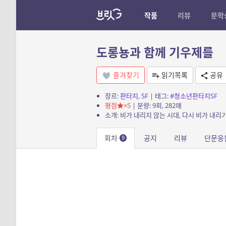
작품
리뷰
문학
도롱뇽과 함께 기우제를
즐겨찾기
읽기목록
공유
장르:
판타지
,
SF
| 태그:
#청소년판타지SF
평점
×5
| 분량: 9회, 282매
소개: 비가 내리지 않는 시대, 다시 비가 내
회차
공지
리뷰
단문응
9