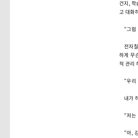
건지, 
고 대화
“그럼
전자칠
하게 무
적 관리
“우리
내가 
“저는
“아,