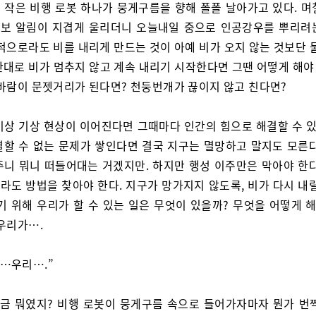
 작은 비행 로봇 하나가 뭉게구름을 향해 폴폴 날아가고 있다. 며
보 알림이 지겹게 울리더니 오늘내일 중으로 인공강우를 뿌리려
적으로라도 비를 내리게 만드는 것이 아예 비가 오지 않는 것보단 
반대로 비가 멈추지 않고 계속 내리기 시작한다면 그땐 어떻게 해야 
 바람이 문젯거리가 된다면? 천둥번개가 끊이지 않고 친다면?
이상 기상 현상이 이어진다면 그때마다 인간의 힘으로 해결할 수 있
결할 수 없는 문제가 쌓인다면 결국 지구는 멸망하고 말지도 모른다
주니 뭐니 떠들어대는 거겠지만. 하지만 행성 이주만은 막아야 한다
라도 방법을 찾아야 한다. 지구가 망가지지 않도록, 비가 다시 내릴
기 위해 우리가 할 수 있는 일은 무엇이 있을까? 무엇을 어떻게 
 우리가….
 …우리….”
방금 뭐였지? 비행 로봇이 뭉게구름 속으로 들어가자마자 뭔가 번