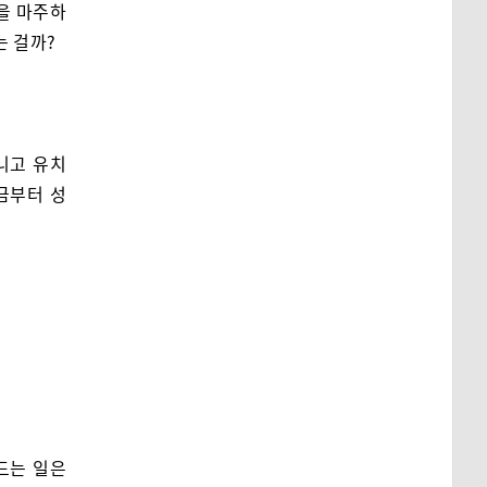
을 마주하
는 걸까?
니고 유치
금부터 성
”
드는 일은