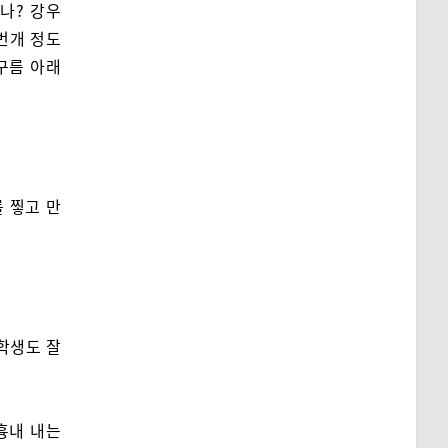
나? 강우
번개 정도
구름 아래
 찧고 만
학생도 잘
흉내 내는