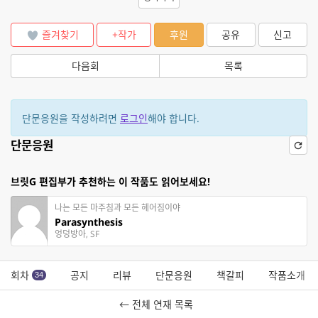
즐겨찾기
+작가
후원
공유
신고
다음회
목록
단문응원을 작성하려면
로그인
해야 합니다.
단문응원
브릿G 편집부가 추천하는 이 작품도 읽어보세요!
나는 모든 마주침과 모든 헤어짐이야
Parasynthesis
엉덩방아, SF
회차
공지
리뷰
단문응원
책갈피
작품소개
34
← 전체 연재 목록