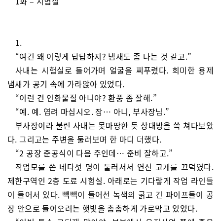
1화 – 시험실
1.
“여긴 왜 이렇게 답답하지? 냄새도 좀 나는 것 같고.”
사내는 시험실로 들어가며 얼굴을 찌푸렸다. 희미한 용제
냄새가 공기 속에 가라앉아 있었다.
“이런 건 인화물질 아니야? 환풍 좀 잘해.”
“예. 예. 염려 마십시오. 장… 아니, 부사장님.”
부사장이라 불린 사내는 못마땅한 듯 상대방을 쓱 쳐다보았
다. 그리고는 주변을 둘러보며 한 마디 더했다.
“2 공장 준공식이 다음 주인데… 준비 잘하고.”
작업모를 쓴 네다섯 명이 둘러서서 연신 고개를 끄덕였다.
제한구역인 2층 도료 시험실. 아래로는 기다랗게 작업 라인들
이 들어서 있다. 빽빽이 들어선 녹색의 굵고 긴 파이프들이 공
장 안으로 들어오려는 햇빛을 촘촘하게 가로막고 있었다.