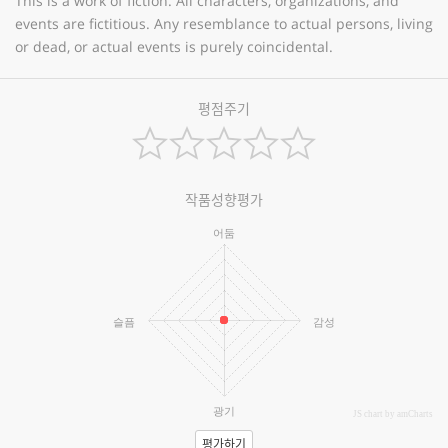
This is a work of fiction. All characters, organizations, and
events are fictitious. Any resemblance to actual persons, living
or dead, or actual events is purely coincidental.
평점주기
작품성향평가
어둠
슬픔
감성
광기
JS chart by amCharts
평가하기