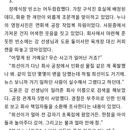
3.
장례식장 빈소는 어두컴컴했다. 가장 구석진 호실에 배정된
데다, 화환 한 개만이 외롭게 조문객을 맞이하고 있었다. 누나
의 영정사진은 연회색 공장 작업복 차림이었다. 사원증에서
가져온 건지 어색한 웃음을 짓고 있었다. 회사에서 마련해 준
듯한 빈소에는 강 선생님과 도윤 둘이서만 육개장 대신 커피
캔을 따놓고 앉아있었다.
“어떻게 된 거예요? 무슨 사고가 일어난 거죠?”
“희선이가 다닌 회사 공장에서 인화성 물질 같은 게 폭발했
나 봐. 같이 있던 몇몇이 변을 당했는데 하필 희선이도 거기에.
뉴스 보니까 거기 일하던 사람이 실수해서 그랬다고 하던데.”
도윤은 강 선생님이 일러준 회사 이름으로 검색을 해보았
다. 공장 관계자 5명이 사망했다. 경찰은 부주의로 인한 인재
로 보고 회사 책임자들을 소환해 조사한다는 내용이 있었다.
“희선이가 얼마 전 갑자기 초록집에 왔었거든. 한참을 아이
들과 놀아주다 갔어. 그리고는 불과 얼마 만에 참.”