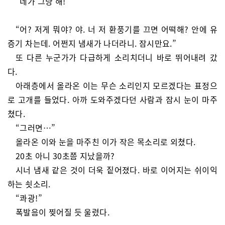
“네가 그냥 해!”
“어? 저게 뭐야? 야. 너 저 환풍기를 끄면 어떡해? 안에 유
증기 차는데. 어쩐지 냄새가 나더라니. 잠시만요.”
또 다른 누군가가 다급하게 소리치더니 바로 뛰어내려 갔
다.
아래층에서 올라온 이는 무슨 소리인지 모르겠다는 표정으
로 고개를 들었다. 아까 도와주겠다던 사람과 잠시 눈이 마주
쳤다.
“그러면…”
올라온 이와 눈을 마주친 이가 작은 목소리로 외쳤다.
20초 아니 30초쯤 지났을까?
시너 냄새 같은 것이 더욱 짙어졌다. 바로 이어지는 쉬이익
하는 쇳소리.
“콰광!”
폭발음이 찢어질 듯 울렸다.