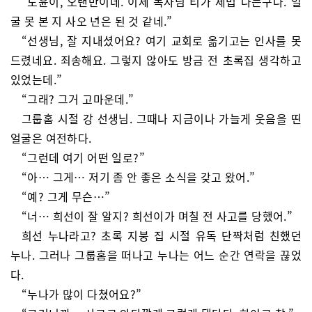
“도윤이, 오랜만이네. 이제 목사님 티가 제법 나는구나. 얼
굴 못 본 지 사오 년은 된 것 같네.”
“선생님, 잘 지내셨어요? 여기 교회로 옮기고는 인사를 못
드렸네요. 죄송해요. 그렇지 않아도 방금 전 초록집 생각하고
있었는데.”
“그래? 그거 고마운데.”
그룹홈 시절 강 선생님. 그때나 지금이나 가늘게 웃음을 띤
얼굴은 여전하다.
“그런데 여기 어떤 일로?”
“아… 그게… 저기 좀 안 좋은 소식을 갖고 왔어.”
“예? 그게 무슨…”
“너… 희선이 잘 알지? 희선이가 며칠 전 사고를 당했어.”
희선 누나라고? 초록 지붕 집 시절 유독 단짝처럼 친했던
누나. 그러나 그룹홈을 떠나고 누나는 어느 순간 연락을 끊었
다.
“누나가 많이 다쳤어요?”