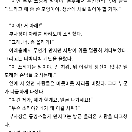
“이번 특수 코팅제 말이야. 본부에서 우진산업 쪽에 줄을
대느라고 애 좀 쓴 모양이야. 생산에 차질 없어야 할 거야.”
“어이! 거 아래!”
부사장이 아래를 바라보며 소리쳤다.
“그래. 너. 좀 올라와!”
아래층에서 무언가 만지던 사람이 위를 멀뚱히 쳐다보았다.
그리고는 터벅터벅 계단을 올랐다.
“이 쓰레기들 말이야. 좀 치워. 뭐 이렇게 정신이 없냐? 낼
모레면 손님들 오시는데.”
옆에 서 있던 사람들은 머뭇머뭇 자리를 비켰다. 그때 누군
가 다급하게 나섰다.
“여긴 제가, 제가 할게요. 얼른 나가세요!”
“무슨 소리야? 네가 왜 이걸 치워?”
부사장은 퉁명스럽게 던지고는 방금 올라온 사람을 다그쳤
다.