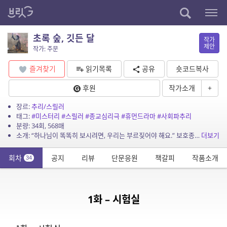
초록 숲, 깃든 달
작가
제안
작가: 주문
즐겨찾기
읽기목록
공유
숏코드복사
후원
작가소개
+
장르:
추리/스릴러
태그:
#미스터리
#스릴러
#종교심리극
#휴먼드라마
#사회파추리
분량: 34회, 568매
소개: “하나님이 똑똑히 보시려면, 우리는 부르짖어야 해요.” 보호종료 아동 출신의 목사 도윤. 그의 평범했던 일상은 과거 가족 같았던 희선 누나의 부고소식과 함께 ...
더보기
회차
공지
리뷰
단문응원
책갈피
작품소개
34
1화 – 시험실