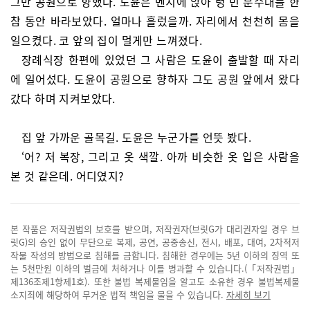
그만 공원으로 향했다. 도윤은 벤치에 앉아 텅 빈 분수대를 한
참 동안 바라보았다. 얼마나 흘렀을까. 자리에서 천천히 몸을
일으켰다. 코 앞의 집이 멀게만 느껴졌다.
장례식장 한편에 있었던 그 사람은 도윤이 출발할 때 자리
에 일어섰다. 도윤이 공원으로 향하자 그도 공원 앞에서 왔다
갔다 하며 지켜보았다.
집 앞 가까운 골목길. 도윤은 누군가를 언뜻 봤다.
‘어? 저 복장, 그리고 옷 색깔. 아까 비슷한 옷 입은 사람을
본 것 같은데. 어디였지?
본 작품은 저작권법의 보호를 받으며, 저작권자(브릿G가 대리권자일 경우 브
릿G)의 승인 없이 무단으로 복제, 공연, 공중송신, 전시, 배포, 대여, 2차적저
작물 작성의 방법으로 침해를 금합니다. 침해한 경우에는 5년 이하의 징역 또
는 5천만원 이하의 벌금에 처하거나 이를 병과할 수 있습니다.(「저작권법」
제136조제1항제1호). 또한 불법 복제물임을 알고도 소유한 경우 불법복제물
소지죄에 해당하여 무거운 법적 책임을 물을 수 있습니다.
자세히 보기