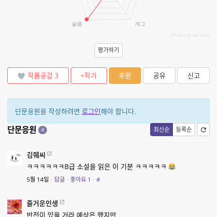
슬픔
개그
JS chart by amCharts
평가하기
작품공감
3
+작가
후원
공유
신고
단문응원을 작성하려면
로그인
해야 합니다.
단문응원
최신순
등록순
4
김줴씨
ㅋㅋㅋㅋㅋㅋB급 소설을 읽은 이 기분 ㅋㅋㅋㅋㅋ
5월 14일
·
답글
·
좋아요
1
·
#
즐거운인생
반전이 있을 거라 예상은 했지만