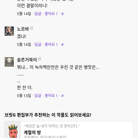
이런 결말이라니!
5월 14일
·
답글
·
좋아요
1
·
#
노르바
겠냐!
5월 14일
·
답글
·
좋아요
1
·
#
슬픈거북이
뭐냐… 이 녹차백만잔은 우린 것 같은 병맛은…
……
…
한 잔 더.
5월 13일
·
답글
·
좋아요
1
·
#
브릿G 편집부가 추천하는 이 작품도 읽어보세요!
"세상은 늘 내가 아끼는 것 앗아간다."
계절의 방
김준영00, 호러/추리/스릴러