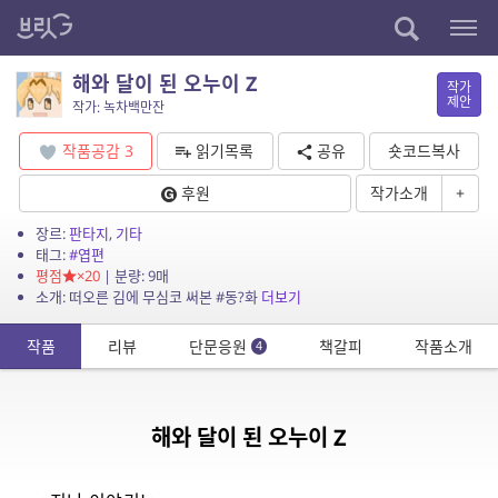
해와 달이 된 오누이 Z
작가
제안
작가: 녹차백만잔
작품공감
3
읽기목록
공유
숏코드복사
후원
작가소개
+
장르:
판타지
,
기타
태그:
#엽편
평점
×20
| 분량: 9매
소개: 떠오른 김에 무심코 써본 #동?화
더보기
작품
리뷰
단문응원
책갈피
작품소개
4
해와 달이 된 오누이 Z