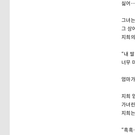
싫어…
그녀는
그 상
지희의
“내 
너무 
엄마가
지희 
가녀린
지희는
“흑흑