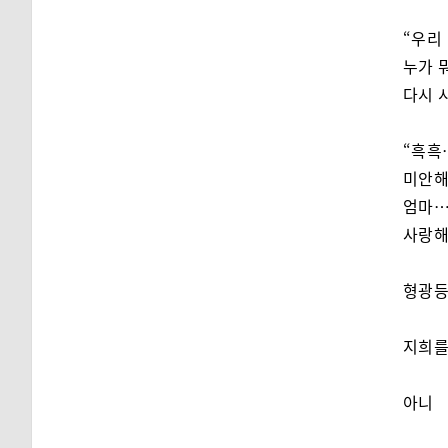
“우리
누가 
다시 
“흑흑
미안
엄마
사랑해
형광등
지희를
아니