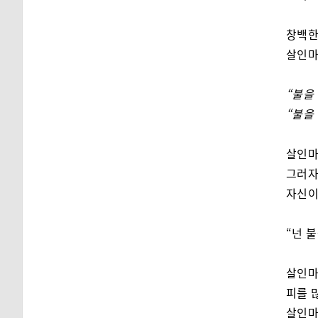
창백한
살인마
“불을
“불을
살인마
그러자
자신이
“넌 불
살인마
피를 
살인마