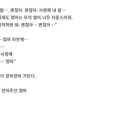
 딸…. 괜찮아. 괜찮아. 사랑해 내 딸…
뭐래도 엄마는 우리 딸이 너무 자랑스러워.
시작하면 돼. 괜찮아… 괜찮아…“
…엄마 미안해…
해…
…사랑해
… 엄마“
이 깜박깜박 거린다.
 안아주던 엄마