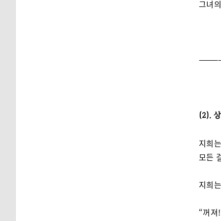
그녀의
———
(2).
지희는
모든 
지희는
“꺼져!