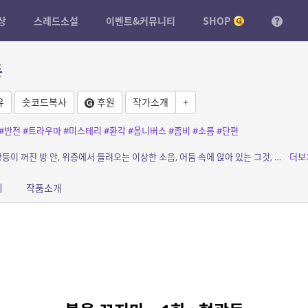
상
스레드소설
이벤트&커뮤니티
SHOP
등
유
숏코드복사
후원
작가소개
+
#반전
#트라우마
#미스테리
#환각
#옴니버스
#좀비
#소름
#단편
소개: 불을 끄는 순간, 무언가가 시작된다. 형광등이 꺼진 방 안, 위층에서 들려오는 이상한 소음, 어둠 속에 앉아 있는 그것, 그리고 나를 지켜보고 있는 시선. 일상이라는 가장 무서운 ...
더보
피
작품소개