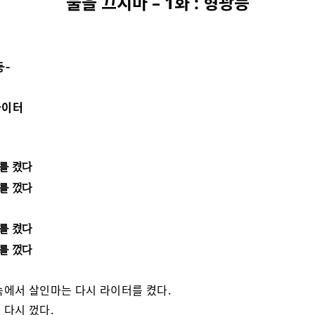
불을 끄지마 – 1화 : 형광등
등-
 라이터
를 켰다
를 껐다
를 켰다
를 껐다
속에서 살인마는 다시 라이터를 켰다.
 다시 껐다.