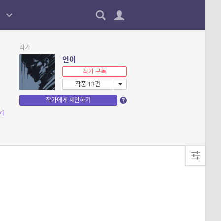
작가
언이
작가 구독
작품 13편
작가에게 제안하기
기