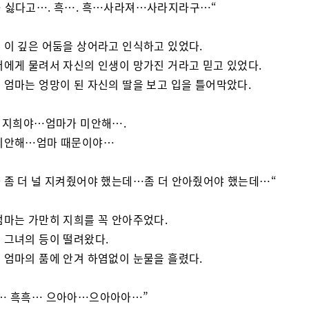
 싫다고…. 흑…. 흑…사라져…사라지라구…“
 이 깊은 어둠을 상어라고 인식하고 있었다.
어에게 물려서 자신의 인생이 망가진 거라고 믿고 있었다.
 엄마는 엉망이 된 자신의 딸을 보고 입을 틀어막았다.
딸 지희야…엄마가 미안해….
미안해…엄마 때문이야…
 좀 더 널 지켜줬어야 했는데…좀 더 안아줬어야 했는데…“
엄마는 가만히 지희를 꼭 안아주었다.
 그녀의 등이 떨려왔다.
 엄마의 품에 안겨 하염없이 눈물을 흘렸다.
… 흑흑… 으아아…으아아아…”