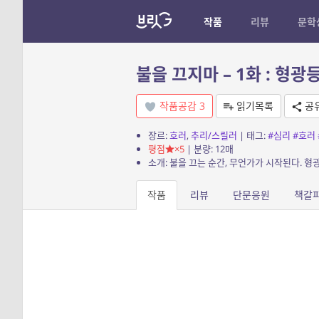
작품
리뷰
문학
불을 끄지마 – 1화 : 형광
작품공감
3
읽기목록
공
장르:
호러
,
추리/스릴러
| 태그:
#심리
#호러
평점
×5
| 분량: 12매
작품
리뷰
단문응원
책갈