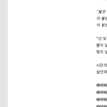
“불은
이 불
이 빛
“넌 보
불이 
빛이 
시은이
살인마
라이터
라이터
라이터
라이터