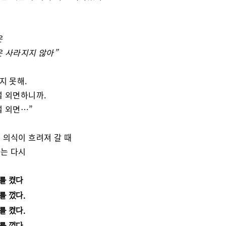
은
은 사라지지 않아”
지 못해.
널 외면하니까.
널 외면…”
 의식이 흐려져 갈 때
는 다시
를 켰다
를 껐다.
를 켰다.
를 껐다.