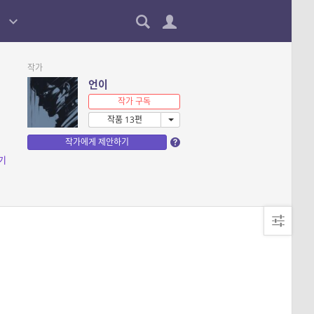
작가
언이
작가 구독
작품 13편
작가에게 제안하기
기