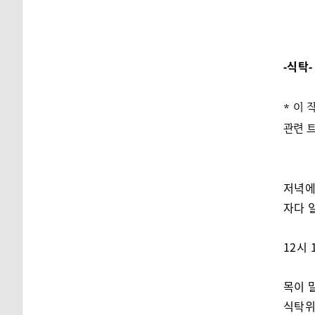
-식탁-
* 이
관련 
저녁에
자다 
12시 
목이 
식탁위