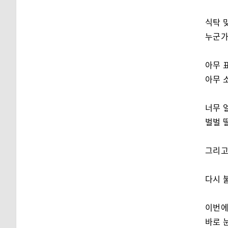
식탁 
누군가
아무 
아무 
너무 
벌벌 
그리
다시 
이번에
바로 