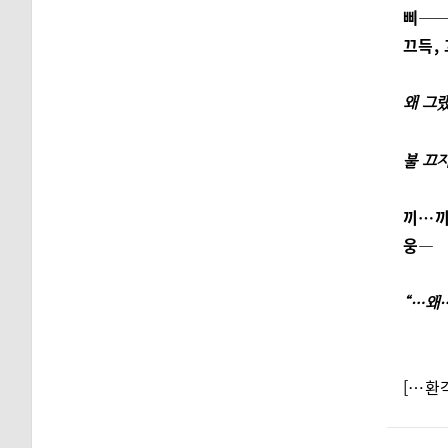
삐——
끄득,
왜 그
불 끄
끼…끼
웅—
“…왜
[…환