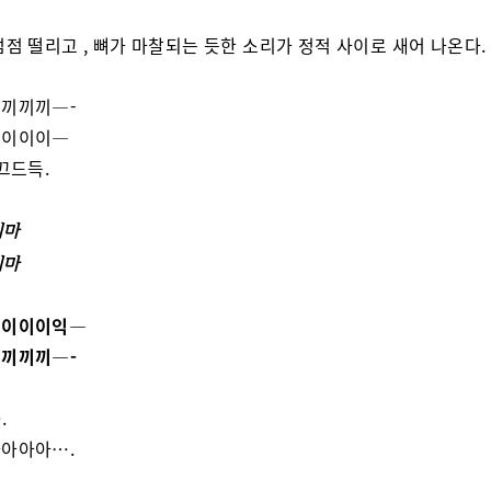
점점 떨리고 , 뼈가 마찰되는 듯한 소리가 정적 사이로 새어 나온다.
끼끼끼—-
이이이이—
 끄드득.
지마
지마
이이이이익—
끼끼끼—-
.
아아아….