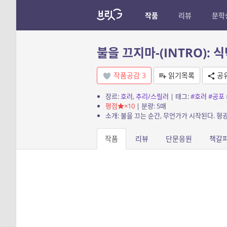
작품
리뷰
문학
불을 끄지마-(INTRO): 
작품공감
3
읽기목록
공
장르:
호러
,
추리/스릴러
| 태그:
#호러
#공포
평점
×10
| 분량: 5매
작품
리뷰
단문응원
책갈