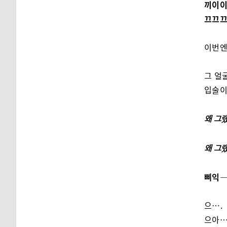
끼이
끄끄끄
이번엔
그 얼
입술이
왜 그
왜 그
삐익—
으….
으아