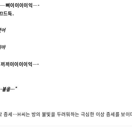
—삐이이이이익—-
 끄드득.
랬어
지마
끼끼이이이이익—-
…불을…”
각 증세…H씨는 방의 불빛을 두려워하는 극심한 이상 증세를 보이