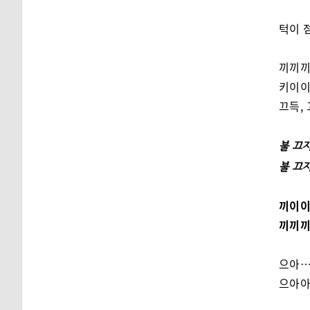
턱이 
끼끼끼
키이
끄득,
불 끄
불 끄
끼이
끼끼끼
으아…
으아아