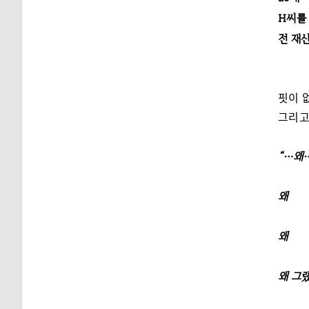
H씨를
전 재
핏이 
그리고
“…왜
왜
왜
왜 그