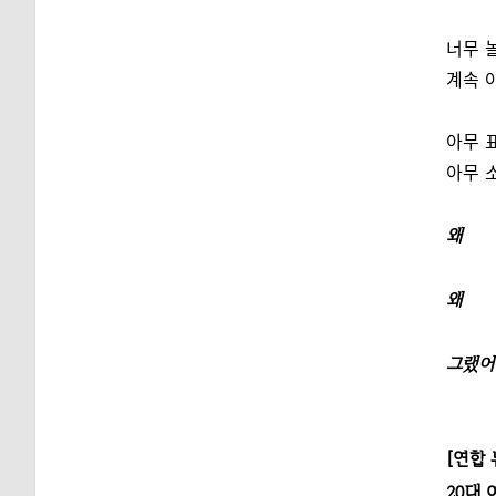
너무 
계속 
아무 
아무 
왜
왜
그랬어
[연합
20대