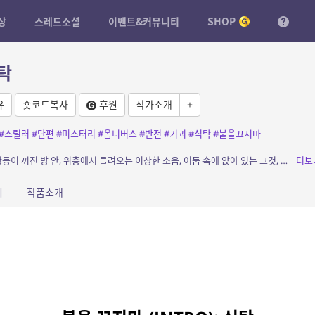
상
스레드소설
이벤트&커뮤니티
SHOP
식탁
유
숏코드복사
후원
작가소개
+
#스릴러
#단편
#미스터리
#옴니버스
#반전
#기괴
#식탁
#불을끄지마
소개: 불을 끄는 순간, 무언가가 시작된다. 형광등이 꺼진 방 안, 위층에서 들려오는 이상한 소음, 어둠 속에 앉아 있는 그것, 그리고 나를 지켜보고 있는 시선. 일상이라는 가장 무서운 ...
더보
피
작품소개