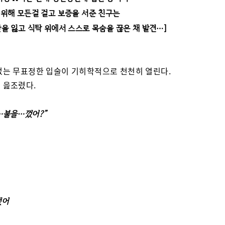
 위해 모든걸 걸고 보증을 서준 친구는
산을 잃고 식탁 위에서 스스로 목숨을 끊은 채 발견…]
없는 무표정한 입술이 기히학적으로 천천히 열린다.
 읊조렸다.
…불을…껐어?”
랬어