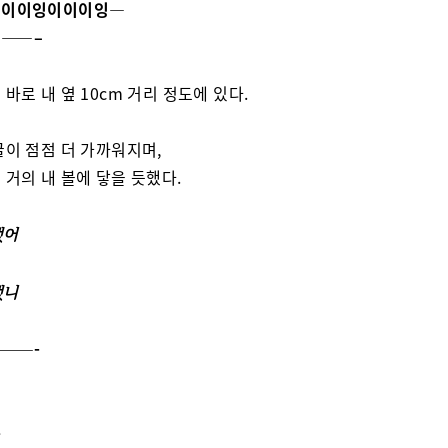
이이이잉이이이잉—
——–
 바로 내 옆 10cm 거리 정도에 있다.
굴이 점점 더 가까워지며,
 거의 내 볼에 닿을 듯했다.
랬어
랬니
——-
…