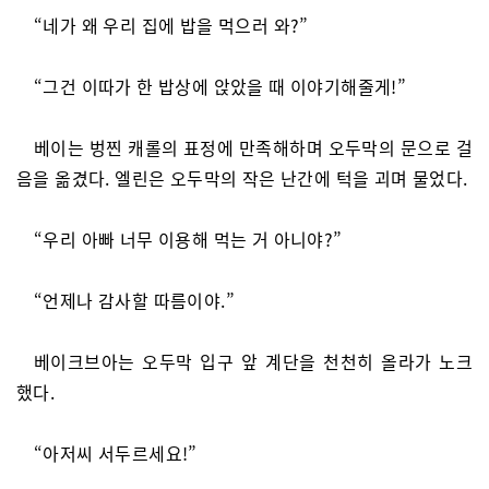
“네가 왜 우리 집에 밥을 먹으러 와?”
“그건 이따가 한 밥상에 앉았을 때 이야기해줄게!”
베이는 벙찐 캐롤의 표정에 만족해하며 오두막의 문으로 걸
음을 옮겼다. 엘린은 오두막의 작은 난간에 턱을 괴며 물었다.
“우리 아빠 너무 이용해 먹는 거 아니야?”
“언제나 감사할 따름이야.”
베이크브아는 오두막 입구 앞 계단을 천천히 올라가 노크
했다.
“아저씨 서두르세요!”