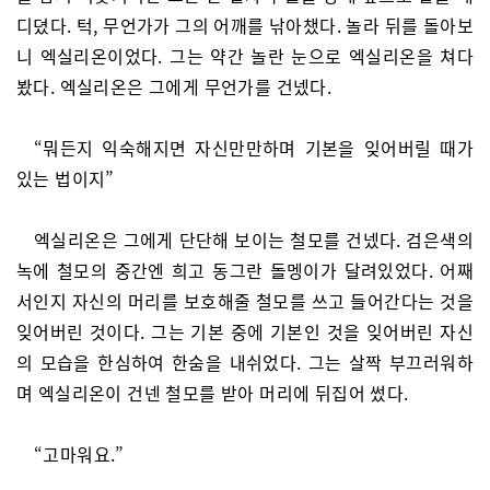
디뎠다. 턱, 무언가가 그의 어깨를 낚아챘다. 놀라 뒤를 돌아보
니 엑실리온이었다. 그는 약간 놀란 눈으로 엑실리온을 쳐다
봤다. 엑실리온은 그에게 무언가를 건넸다.
“뭐든지 익숙해지면 자신만만하며 기본을 잊어버릴 때가
있는 법이지”
엑실리온은 그에게 단단해 보이는 철모를 건넸다. 검은색의
녹에 철모의 중간엔 희고 동그란 돌멩이가 달려있었다. 어째
서인지 자신의 머리를 보호해줄 철모를 쓰고 들어간다는 것을
잊어버린 것이다. 그는 기본 중에 기본인 것을 잊어버린 자신
의 모습을 한심하여 한숨을 내쉬었다. 그는 살짝 부끄러워하
며 엑실리온이 건넨 철모를 받아 머리에 뒤집어 썼다.
“고마워요.”