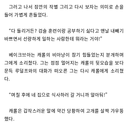
그러고 나서 잠깐의 작별 그리고 다시 보자는 의미로 손을
들어 가볍게 흔들었다.
“다 들리거든? 검술 훈련이랑 공부하기 싫다고 맨날 내빼기
바쁘면서 선량하게 일하는 사람한테 뭐라는 거야!”
베이크브아는 캐롤의 비아냥이 참기 힘들었는지 분개하며
그에게 소리쳤다. 그는 점점 멀어지는 캐롤의 뒷모습을 보다
문득 루덜프와의 대화가 떠오른 그는 다시 캐롤에게 소리쳤
다.
“며칠 후에 네 집으로 식사하러 갈 거니까 알아둬!”
캐롤은 갑작스러운 말에 약간 당황하여 고개를 살짝 갸우뚱
했다.