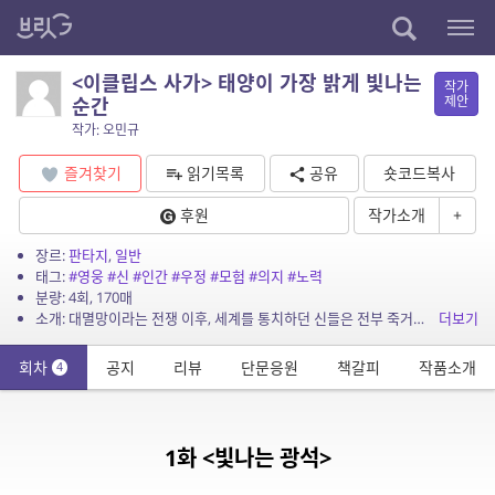
<이클립스 사가> 태양이 가장 밝게 빛나는
작가
제안
순간
작가: 오민규
즐겨찾기
읽기목록
공유
숏코드복사
후원
작가소개
+
장르:
판타지
,
일반
태그:
#영웅
#신
#인간
#우정
#모험
#의지
#노력
분량: 4회, 170매
소개: 대멸망이라는 전쟁 이후, 세계를 통치하던 신들은 전부 죽거나 몸을 숨겼다. 그 이후 몇 백 년 후, 각 종족들은 자신만의 땅에서 살아간다. 인간과 서리 거인의 세계 경계선에 있는 ...
더보기
회차
공지
리뷰
단문응원
책갈피
작품소개
4
1화 <빛나는 광석>