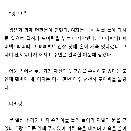
“쾅!!!!!”
굉음과 함께 현관문이 닫혔다. 여자는 급히 뒤를 돌아 다시
문 앞으로 달려가 도어락을 누르기 시작했다. “띠띠띠띡! 삐
삐삑! 띠띠띠띡! 삐삐삑!” 긴장 탓에 손이 계속 엇나갔다. 그
사이 센서등마저 꺼지며 주변은 완벽한 어둠에 잠겼다.
어둠 속에서 누군가가 자신의 뒷모습을 주시하고 있다는 불
안에 휩싸인 채, 여자는 다시 한번 아주 천천히 도어락을 눌렀
다.
띠리링.
문 열림 소리가 나자 손잡이를 돌려 들어가 재빨리 문을 닫
았다. “쾅!!!” 문 앞에 주저앉아 가쁜 숨을 내쉬며 가슴을 쓸어