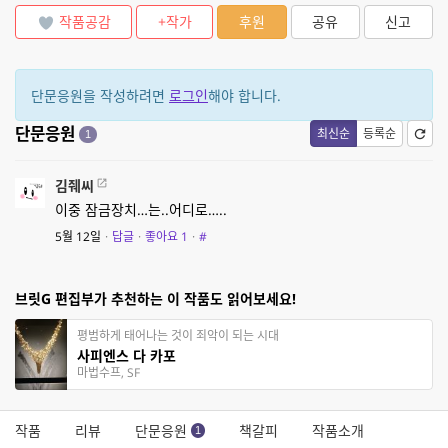
작품공감
+작가
후원
공유
신고
단문응원을 작성하려면
로그인
해야 합니다.
단문응원
최신순
등록순
1
김줴씨
이중 잠금장치…는..어디로…..
5월 12일
·
답글
·
좋아요
1
·
#
브릿G 편집부가 추천하는 이 작품도 읽어보세요!
평범하게 태어나는 것이 죄악이 되는 시대
사피엔스 다 카포
마법수프, SF
작품
리뷰
단문응원
책갈피
작품소개
1