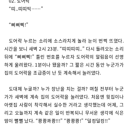
02. 도어락
“띠..띠띠띡……”
“삐삐삑!”
도어락 누르는 소리에 소스라치게 놀라 눈이 번쩍 뜨였다.
시간을 보니 새벽 2시 23분. “띠띠띠띠..” 다시 들려오는 소리
뒤에 “삐삐삑!” 틀린 번호를 누르자 도어락의 알림음이 선명
하게 울려왔다. 1분이나 됐을까? 그 짧은 시간 동안 누군가가
집의 도어락을 조급증이 난 듯 계속해서 눌러댔다.
도대체 누굴까? 누가 장난을 치는 걸까? 며칠 전부터 누군
가가 새벽에 계속 집의 도어락을 눌러댔다. 처음엔 윗집이나
아랫집 사람이 착각해서 실수한 거라고 생각했는데 어제, 그
리고 오늘까지 계속 같은 일이 반복되니 무서운 생각에 식은
땀이 뻘뻘 났다. “쾅쾅콰쾅!!!” “쾅쾅쾅!” “덜컹덜컹!!”