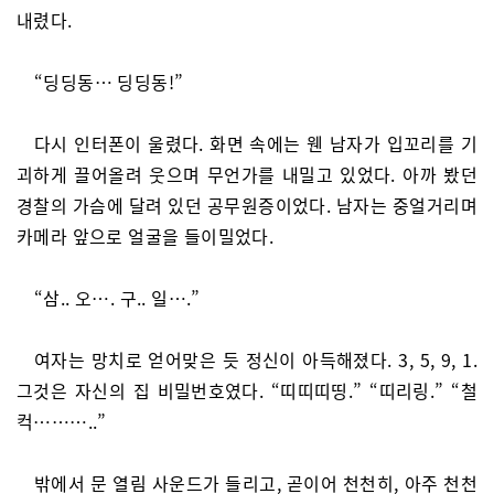
내렸다.
“딩딩동… 딩딩동!”
다시 인터폰이 울렸다. 화면 속에는 웬 남자가 입꼬리를 기
괴하게 끌어올려 웃으며 무언가를 내밀고 있었다. 아까 봤던
경찰의 가슴에 달려 있던 공무원증이었다. 남자는 중얼거리며
카메라 앞으로 얼굴을 들이밀었다.
“삼.. 오…. 구.. 일….”
여자는 망치로 얻어맞은 듯 정신이 아득해졌다. 3, 5, 9, 1.
그것은 자신의 집 비밀번호였다. “띠띠띠띵.” “띠리링.” “철
컥………..”
밖에서 문 열림 사운드가 들리고, 곧이어 천천히, 아주 천천