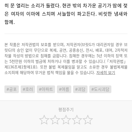
히 문 열리는 소리가 들렸다. 현관 밖의 차가운 공기가 땀에 젖
은 여자의 이마에 스치며 서늘함이 파고든다. 비릿한 냄새와
함께.
본 작품은 저작권법의 보호를 받으며, 저작권자(브릿G가 대리권자일 경우 브
릿G)의 승인 없이 무단으로 복제, 공연, 공중송신, 전시, 배포, 대여, 2차적저
작물 작성의 방법으로 침해를 금합니다. 침해한 경우에는 5년 이하의 징역 또
는 5천만원 이하의 벌금에 처하거나 이를 병과할 수 있습니다.(「저작권법」
제136조제1항제1호). 또한 불법 복제물임을 알고도 소유한 경우 불법복제물
소지죄에 해당하여 무거운 법적 책임을 물을 수 있습니다.
자세히 보기
#공포
#호러
#아파트
#여름
#괴담
#도시괴담
평점주기