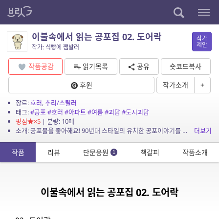
이불속에서 읽는 공포집 02. 도어락
작가
제안
작가: 식빵에 쨈발러
작품공감
읽기목록
공유
숏코드복사
후원
작가소개
+
장르:
호러
,
추리/스릴러
태그:
#공포
#호러
#아파트
#여름
#괴담
#도시괴담
평점
×5
| 분량: 10매
소개: 공포물을 좋아해요! 90년대 스타일의 유치한 공포이야기를 현대상황에 맞게 써 봤어요. 함께 재미있게 즐겨 주시면 감사 드리겠습니다.
더보기
작품
리뷰
단문응원
책갈피
작품소개
1
이불속에서 읽는 공포집 02. 도어락