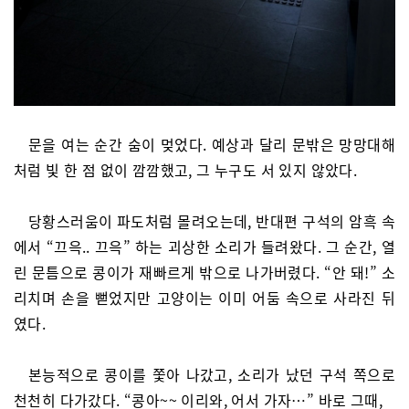
문을 여는 순간 숨이 멎었다. 예상과 달리 문밖은 망망대해
처럼 빛 한 점 없이 깜깜했고, 그 누구도 서 있지 않았다.
당황스러움이 파도처럼 몰려오는데, 반대편 구석의 암흑 속
에서 “끄윽.. 끄윽” 하는 괴상한 소리가 들려왔다. 그 순간, 열
린 문틈으로 콩이가 재빠르게 밖으로 나가버렸다. “안 돼!” 소
리치며 손을 뻗었지만 고양이는 이미 어둠 속으로 사라진 뒤
였다.
본능적으로 콩이를 쫓아 나갔고, 소리가 났던 구석 쪽으로
천천히 다가갔다. “콩아~~ 이리와, 어서 가자…” 바로 그때,