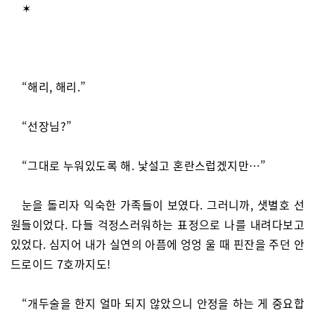
✶
“해리, 해리.”
“선장님?”
“그대로 누워있도록 해. 낯설고 혼란스럽겠지만…”
눈을 돌리자 익숙한 가족들이 보였다. 그러니까, 샛별호 선
원들이었다. 다들 걱정스러워하는 표정으로 나를 내려다보고
있었다. 심지어 내가 실연의 아픔에 엉엉 울 때 핀잔을 주던 안
드로이드 7호까지도!
“개두술을 한지 얼마 되지 않았으니 안정을 하는 게 중요합