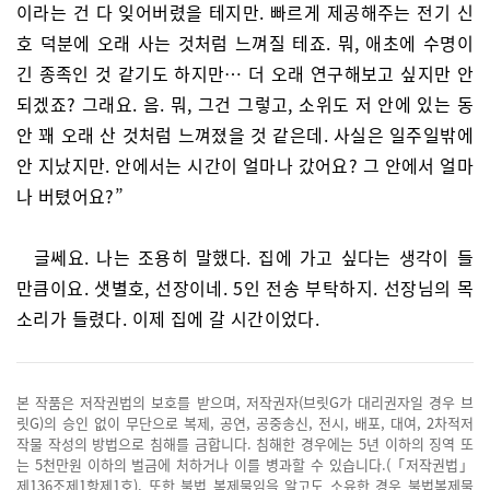
이라는 건 다 잊어버렸을 테지만. 빠르게 제공해주는 전기 신
호 덕분에 오래 사는 것처럼 느껴질 테죠. 뭐, 애초에 수명이
긴 종족인 것 같기도 하지만… 더 오래 연구해보고 싶지만 안
되겠죠? 그래요. 음. 뭐, 그건 그렇고, 소위도 저 안에 있는 동
안 꽤 오래 산 것처럼 느껴졌을 것 같은데. 사실은 일주일밖에
안 지났지만. 안에서는 시간이 얼마나 갔어요? 그 안에서 얼마
나 버텼어요?”
글쎄요. 나는 조용히 말했다. 집에 가고 싶다는 생각이 들
만큼이요. 샛별호, 선장이네. 5인 전송 부탁하지. 선장님의 목
소리가 들렸다. 이제 집에 갈 시간이었다.
본 작품은 저작권법의 보호를 받으며, 저작권자(브릿G가 대리권자일 경우 브
릿G)의 승인 없이 무단으로 복제, 공연, 공중송신, 전시, 배포, 대여, 2차적저
작물 작성의 방법으로 침해를 금합니다. 침해한 경우에는 5년 이하의 징역 또
는 5천만원 이하의 벌금에 처하거나 이를 병과할 수 있습니다.(「저작권법」
제136조제1항제1호). 또한 불법 복제물임을 알고도 소유한 경우 불법복제물