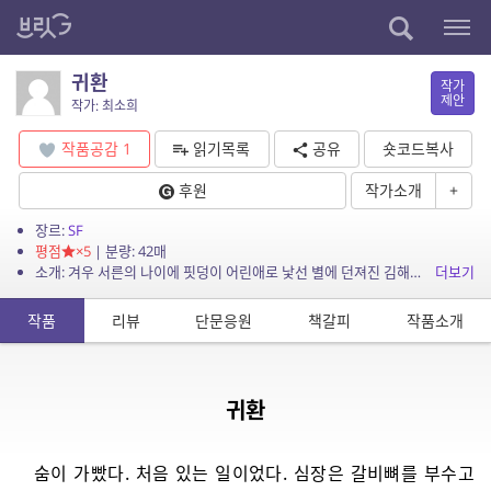
귀환
작가
제안
작가: 최소희
작품공감
1
읽기목록
공유
숏코드복사
후원
작가소개
+
장르:
SF
평점
×5
| 분량: 42매
소개: 겨우 서른의 나이에 핏덩이 어린애로 낯선 별에 던져진 김해리는 도망치기로 한다.
더보기
작품
리뷰
단문응원
책갈피
작품소개
귀환
숨이 가빴다. 처음 있는 일이었다. 심장은 갈비뼈를 부수고