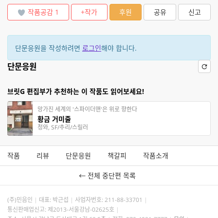
작품공감
1
+작가
후원
공유
신고
단문응원을 작성하려면
로그인
해야 합니다.
단문응원
브릿G 편집부가 추천하는 이 작품도 읽어보세요!
망가진 세계의 '스파이더맨'은 위로 향한다
황금 거미줄
청와, SF/추리/스릴러
작품
리뷰
단문응원
책갈피
작품소개
← 전체 중단편 목록
(주)민음인
대표: 박근섭
사업자번호:
211-88-33701
통신판매업신고: 제2013-서울강남-02625호