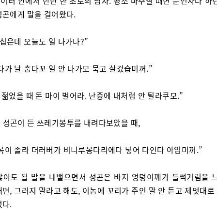
이터 안에서 만난 한 초로의 남자. 평소 마주칠 때면 눈인사나 하던
성곤에게 말을 걸어왔다.
 칩은데 오늘도 일 나가나?”
다가 날 춥다꼬 일 안 나가모 묵고 살겄습미꺼.”
, 젊었을 때 돈 마이 벌어라. 난중에 내처럼 안 될라쿠모.”
 성곤이 든 쓰레기봉투를 내려다보았을 때,
복이 졸라 더러버가 비니루봉다리에다 넣어 다인다 아입미꺼.”
않아도 될 말을 내뱉으면서 성곤은 바지 엉덩이께가 들썩거림을 느
면, 그러지 말라고 해도, 이놈에 꼬리가 주인 말 안 듣고 제멋대
었다.