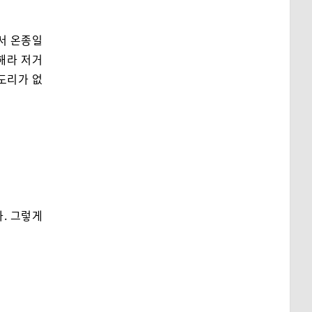
서 온종일
해라 저거
 도리가 없
. 그렇게