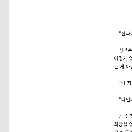
“진짜네
성곤은
어떻게 
는 게 아
“니 
“니인
곰곰 
화장실 열