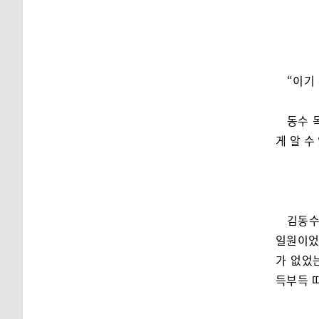
“이기
동수 
게 알 수
김동수
일원이었
가 없었
득부득 