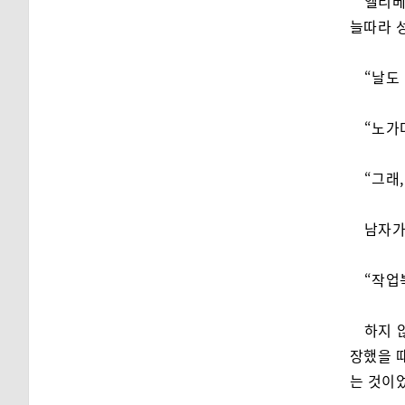
엘리베
늘따라 
“날도
“노가
“그래
남자가
“작업
하지 
장했을 때
는 것이