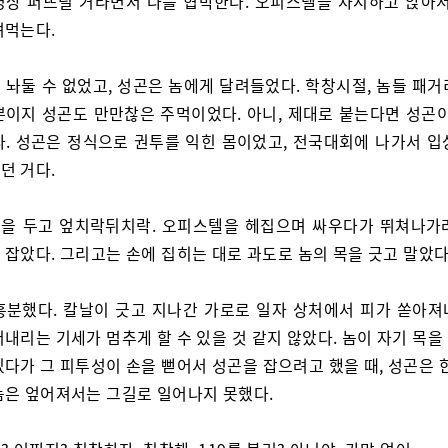
영상 퍼뜨릴 거라면서 나를 협박한다. 오피스텔을 차지하고 앉아서
려먹는다.
 놔둘 수 없었고, 성곤은 놈에게 달려들었다. 학창시절, 놈들 패거
뿐이지 성곤도 만만찮은 주먹이었다. 아니, 제대로 붙는다면 성곤이
다. 성곤은 정식으로 권투를 익힌 몸이었고, 전국대회에 나가서 입
던 거다.
을 두고 엎치락뒤치락. 오피스텔을 헤집으며 싸우다가 뛰쳐나가
 잡았다. 그리고는 손에 집히는 대로 과도로 놈의 목을 긋고 말았다
흥분했다. 칼날이 긋고 지나간 가로로 일자 상처에서 피가 쏟아져
내리는 기세가 멈추게 할 수 있을 것 같지 않았다. 놈이 자기 목
다가 그 피투성이 손을 뻗어서 성곤을 잡으려고 했을 때, 성곤은 
놈은 엎어져서는 그길로 일어나지 못했다.