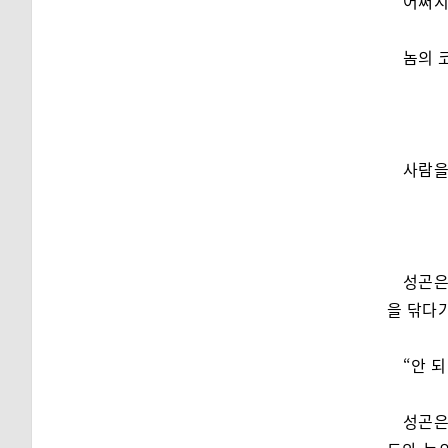
어쩌지?
놈의 
사람을
성곤은
을 닦다
“안 되
성곤은