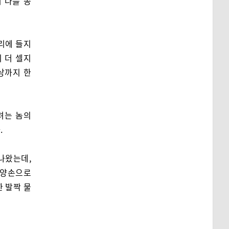
 나를 종
리에 들지
 더 셀지
상까지 한
려는 놈의
.
나왔는데,
을 양손으로
한 발짝 물