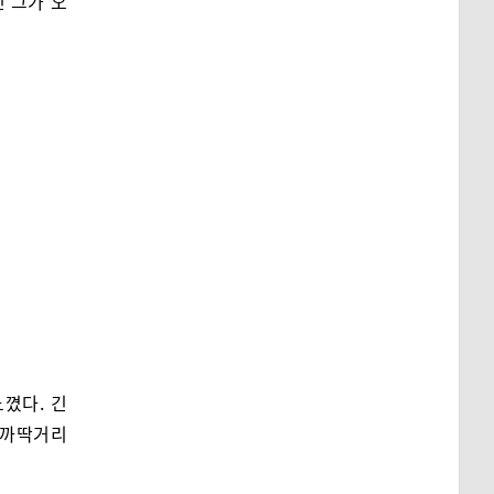
 그가 오
꼈다. 긴
로 까딱거리