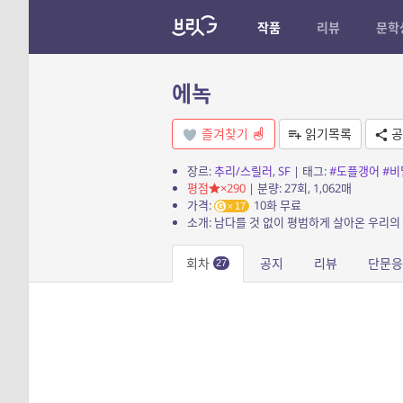
작품
리뷰
문학
에녹
즐겨찾기
읽기목록
공
장르:
추리/스릴러
,
SF
| 태그:
#도플갱어
#비
평점
×290
| 분량: 27회, 1,062매
가격:
10화 무료
17
회차
공지
리뷰
단문응
27