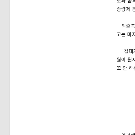
도와 놈
종량제 
외출복
고는 마
“겁대
원이 뭔
꼬 안 하