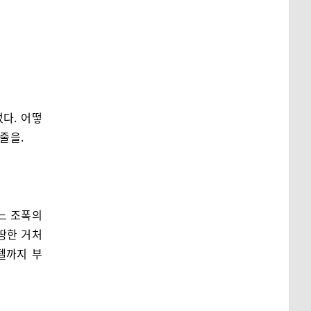
다. 어떻
줄을.
느 조폭의
땅한 거처
텔까지 부