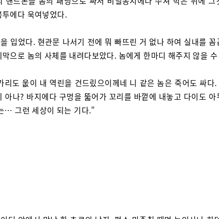
의 핸드폰을 놈의 패딩으로 싸서 비닐봉지에다 쑤셔 박은 뒤에 그
봉투에다 욱여넣었다.
을 입었다. 현관문 나서기 전에 뭐 빠뜨린 거 없나 하여 실내를 꼼
지막으로 놈의 사체를 내려다보았다. 놈에게 한마디 해주지 않을 수
가리도 웂이 내 역린을 건드맀으이께네 니 같은 놈은 죽어도 싸다. 
지 아나? 바지에다 구멍을 뚧어가 꼬리를 바껕에 내놓고 다이도 아
는… 그런 세상이 되는 기다.”