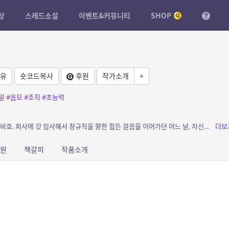
상
스레드소설
이벤트&커뮤니티
SHOP
유
숏코드복사
후원
작가소개
+
밀
#음모
#조직
#초능력
소개: 남다를 것 없이 평범하게 살아온 우리의 비호. 회사에 갓 입사해서 정규직을 향한 힘든 걸음을 이어가던 어느 날, 자신과 똑같이 생긴 도플갱어를 맞닥뜨린다. 비호를 몰아내고 그 자리...
더보
원
책갈피
작품소개