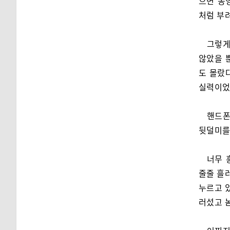
으면 동
처럼 부
그렇게
않았을 
도 몰랐
실력이었
핸드폰
뒷덜미를
너무 
줄줄 흘러
누르고 있
러섰고 