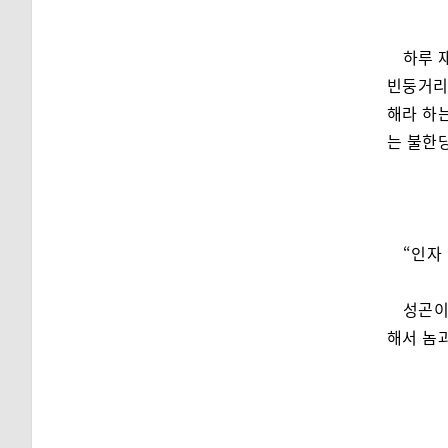
하루 
빈둥거리
해라 하는
는 불한당
“인자 
성곤이
해서 놈