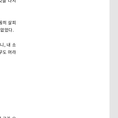
것을 다시
꼼히 살피
 없었다.
니, 내 소
무도 머라