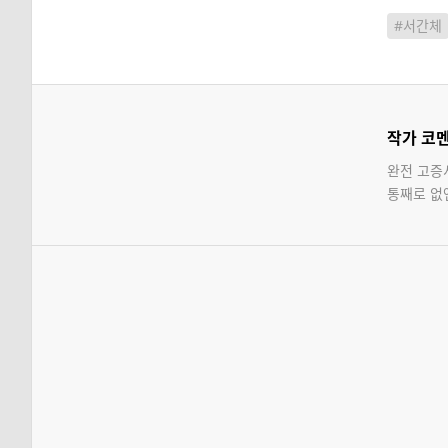
#서간체
작가 코
완전 고증
통째로 없앤