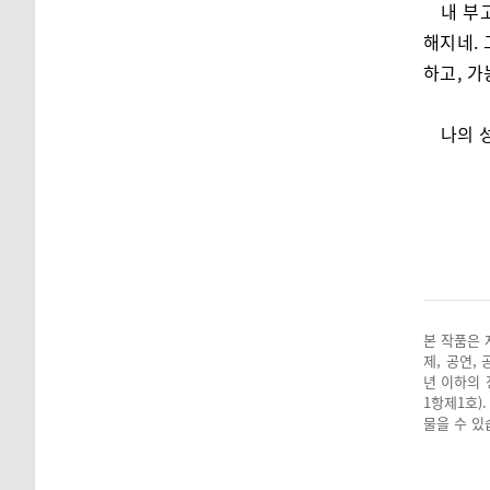
내 부
해지네. 
하고, 
나의 
본 작품은 
제, 공연,
년 이하의 
1항제1호)
물을 수 있