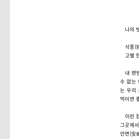
나의 
삭풍(
고별 
내 변
수 없는
는 우리
먹이면 
이런 
그곳에서
안면(安