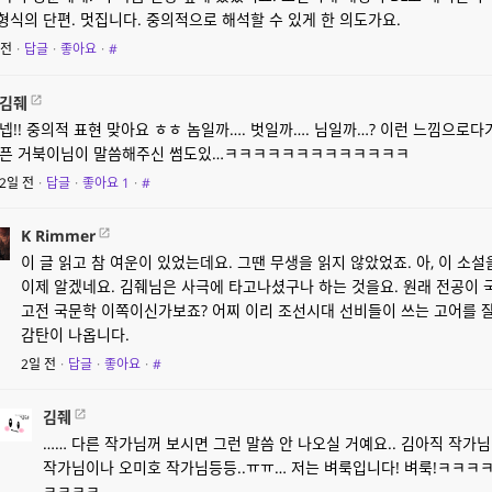
형식의 단편. 멋집니다. 중의적으로 해석할 수 있게 한 의도가요.
 전
·
답글
·
좋아요
·
#
김줴
넵!! 중의적 표현 맞아요 ㅎㅎ 놈일까…. 벗일까…. 님일까…? 이런 느낌으로다가
픈 거북이님이 말씀해주신 썸도있…ㅋㅋㅋㅋㅋㅋㅋㅋㅋㅋㅋㅋㅋ
2일 전
·
답글
·
좋아요
1
·
#
K Rimmer
이 글 읽고 참 여운이 있었는데요. 그땐 무생을 읽지 않았었죠. 아, 이 소
이제 알겠네요. 김줴님은 사극에 타고나셨구나 하는 것을요. 원래 전공이 
고전 국문학 이쪽이신가보죠? 어찌 이리 조선시대 선비들이 쓰는 고어를 
감탄이 나옵니다.
2일 전
·
답글
·
좋아요
·
#
김줴
…… 다른 작가님꺼 보시면 그런 말씀 안 나오실 거예요.. 김아직 작가
작가님이나 오미호 작가님등등..ㅠㅠ… 저는 벼룩입니다! 벼룩!ㅋㅋㅋ
ㅋㅋㅋㅋ