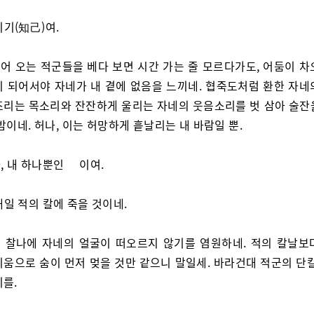
지기(知己)여.
어 오는 적군들을 베다 보면 시간 가는 줄 모르다가도, 어둠이 차
이 되어서야 자네가 내 곁에 없음을 느끼네. 협죽도처럼 환한 자네
조리는 목소리와 잔잔하게 울리는 자네의 웃음소리를 벗 삼아 술잔
밤이네. 허나, 이는 허망하게 흩날리는 내 바람일 뿐.
, 내 하나뿐인 이여.
내일 적의 칼에 죽을 것이네.
 찰나에 자네의 얼굴이 떠오르지 않기를 염원하네. 적의 칼날보
리움으로 숨이 먼저 멎을 것만 같으니 말일세. 바라건대 적군의 단칼
기를.