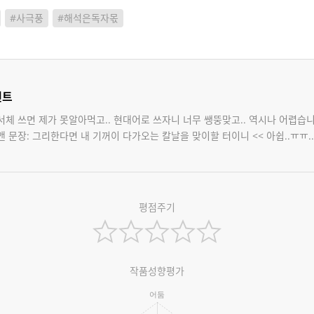
#사극풍
#해석은독자몫
멘트
서체 쓰면 제가 못알아먹고.. 현대어로 쓰자니 너무 쌩뚱맞고.. 역시나 어렵습니
 문장: 그리한다면 내 기꺼이 다가오는 칼날을 맞이할 터이니 << 아쉽..ㅠㅠ..
평점주기
작품성향평가
어둠