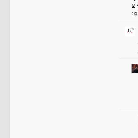
문 
2일