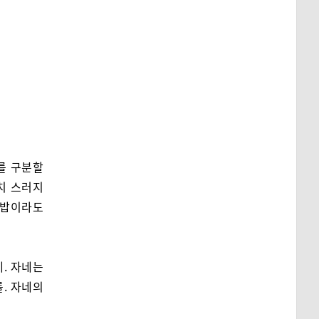
를 구분할
치 스러지
 밥이라도
. 자네는
. 자네의