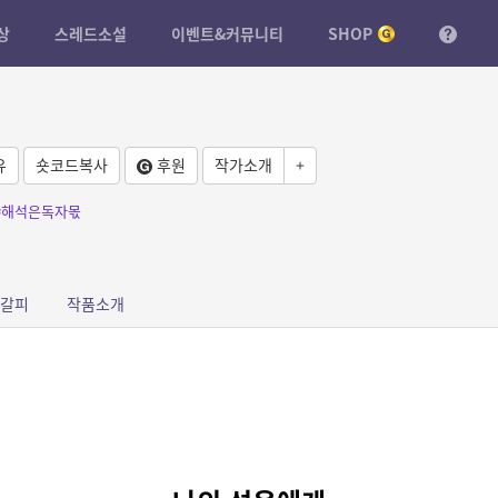
상
스레드소설
이벤트&커뮤니티
SHOP
유
숏코드복사
후원
작가소개
+
#해석은독자몫
갈피
작품소개