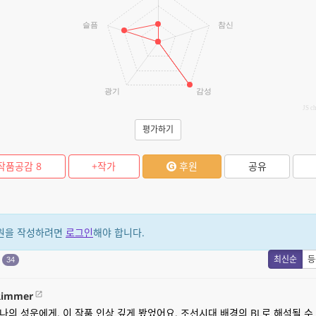
슬픔
참신
광기
감성
JS c
평가하기
작품공감
8
+작가
후원
공유
원을 작성하려면
로그인
해야 합니다.
원
최신순
등
34
Rimmer
 나의 성운에게. 이 작품 인상 깊게 봤었어요. 조선시대 배경의 BL로 해석될 수