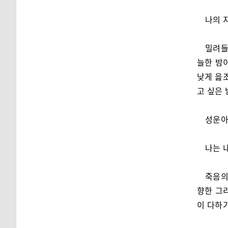
나의 
밀려들
늘한 밤
낮게 읊
고 싶은 
성운아
나는 
죽음의
향한 그
이 다하