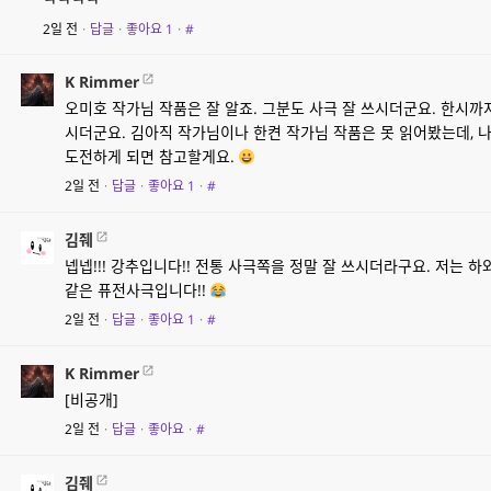
2일 전
·
답글
·
좋아요
1
·
#
K Rimmer
오미호 작가님 작품은 잘 알죠. 그분도 사극 잘 쓰시더군요. 한시
시더군요. 김아직 작가님이나 한켠 작가님 작품은 못 읽어봤는데, 
도전하게 되면 참고할게요.
2일 전
·
답글
·
좋아요
1
·
#
김줴
넵넵!!! 강추입니다!! 전통 사극쪽을 정말 잘 쓰시더라구요. 저는 
같은 퓨전사극입니다!!
2일 전
·
답글
·
좋아요
1
·
#
K Rimmer
[비공개]
2일 전
·
답글
·
좋아요
·
#
김줴