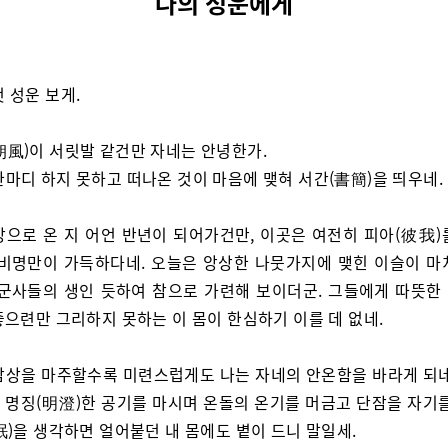
나의 성운에게
벗 성운 보게.
朔風)이 서릿발 같건만 자네는 안녕한가.
한마디 하지 못하고 떠나온 것이 마음에 맺혀 서간(書簡)을 띄우네.
방으로 온 지 어언 반년이 되어가건만, 이곳은 여전히 피아(彼我)
 비명만이 가득하다네. 오늘은 앙상한 나뭇가지에 맺힌 이슬이 마
 군사들의 생인 듯하여 참으로 가련해 보이더군. 그들에게 따뜻한
좋으련만 그리하지 못하는 이 몸이 한심하기 이를 데 없네.
참상을 마주할수록 미련스럽게도 나는 자네의 안온함을 바라게 되네
 명징(明澄)한 공기를 마시며 온돌의 온기를 머금고 단잠을 자기를
眠)을 생각하면 얼어붙던 내 몸에도 볕이 드니 말일세.