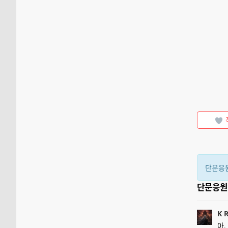
단문응
단문응
K 
아,