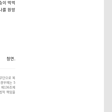
슴이 먹먹
 나를 원망
청연.
 무단으로 복
 경우에는 5
 제136조제
 법적 책임을