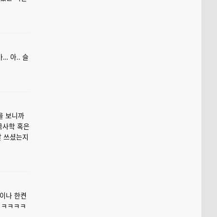
… 아.. 슬
설을 보니까
국사학 혹은
잘 쓰셨는지
님이나 한켠
ㅋㅋㅋㅋㅋ