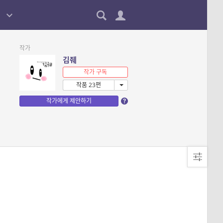
작가
김줴
작가 구독
작품 23편
작가에게 제안하기