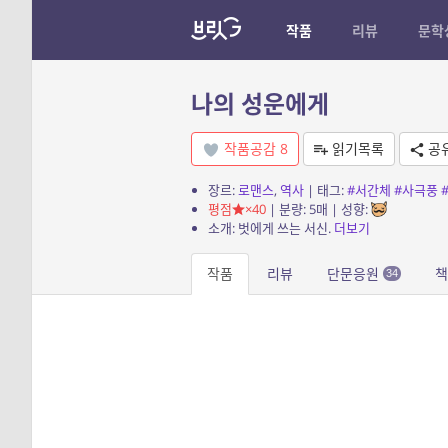
작품
리뷰
문학
나의 성운에게
작품공감
8
읽기목록
공
장르:
로맨스
,
역사
| 태그:
#서간체
#사극풍
평점
×40
| 분량: 5매 | 성향:
소개: 벗에게 쓰는 서신.
더보기
작품
리뷰
단문응원
책
34