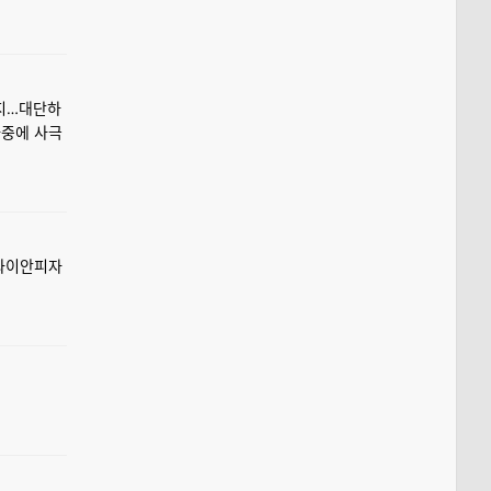
까지…대단하
나중에 사극
하와이안피자