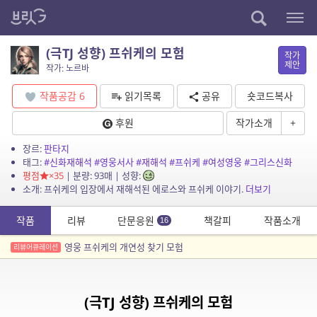
(극TJ 성향) 프쉬케의 모험
작가
제안
작가: 노르바
작품공감
6
읽기목록
공유
숏코드복사
후원
작가소개
+
장르:
판타지
태그:
#신화재해석
#영웅서사
#재해석
#프쉬케
#여성영웅
#그리스신화
평점
×35
| 분량: 93매 | 성향:
소개: 프쉬케의 입장에서 재해석된 에로스와 프쉬케 이야기.
더보기
작품
리뷰
단문응원
책갈피
작품소개
16
영웅 프쉬케의 개연성 찾기 모험
리뷰어큐레이션
(극TJ 성향) 프쉬케의 모험