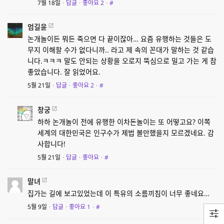
7월 18일
·
답글
·
좋아요
2
·
#
엄길윤
논개놀이든 뭐든 죽으면 다 끝이잖아… 요즘 유행하는 것들은 도
무지 이해할 수가 없다니까.. 라고 제 속의 꼰대가 말하는 것 같습
니다.ㅋㅋㅋ 말도 안되는 상황을 오로지 뚝심으로 밀고 가는 게 참
좋았습니다. 잘 읽었어요.
5월 21일
·
답글
·
좋아요
2
·
#
창궁
하하 논개놀이 전에 유행한 이차돈놀이는 또 어떻고요? 이쪽
세계의 대한민국은 인구수가 제법 볼만했을지 모르겠네요. 감
사합니다!
5월 21일
·
답글
·
좋아요
·
#
말녀
집가는 길에 보고있었는데 이 특유의 소름끼침이 너무 좋네요…
5월 9일
·
답글
·
좋아요
1
·
#