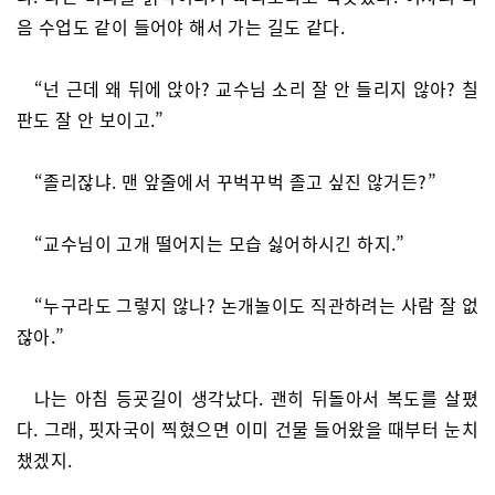
음 수업도 같이 들어야 해서 가는 길도 같다.
“넌 근데 왜 뒤에 앉아? 교수님 소리 잘 안 들리지 않아? 칠
판도 잘 안 보이고.”
“졸리잖냐. 맨 앞줄에서 꾸벅꾸벅 졸고 싶진 않거든?”
“교수님이 고개 떨어지는 모습 싫어하시긴 하지.”
“누구라도 그렇지 않나? 논개놀이도 직관하려는 사람 잘 없
잖아.”
나는 아침 등굣길이 생각났다. 괜히 뒤돌아서 복도를 살폈
다. 그래, 핏자국이 찍혔으면 이미 건물 들어왔을 때부터 눈치
챘겠지.