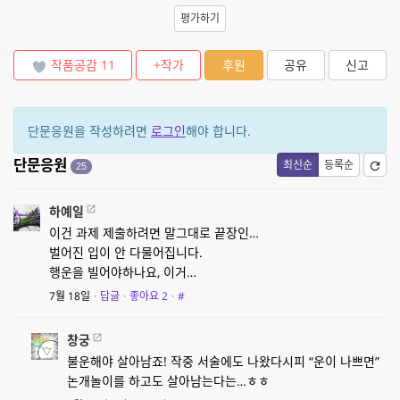
평가하기
작품공감
11
+작가
후원
공유
신고
단문응원을 작성하려면
로그인
해야 합니다.
단문응원
최신순
등록순
25
하예일
이건 과제 제출하려면 말그대로 끝장인…
벌어진 입이 안 다물어집니다.
행운을 빌어야하나요, 이거…
7월 18일
·
답글
·
좋아요
2
·
#
창궁
불운해야 살아남죠! 작중 서술에도 나왔다시피 “운이 나쁘면”
논개놀이를 하고도 살아남는다는…ㅎㅎ