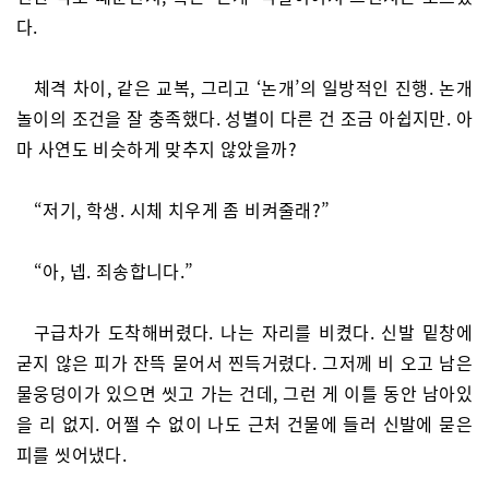
다.
체격 차이, 같은 교복, 그리고 ‘논개’의 일방적인 진행. 논개
놀이의 조건을 잘 충족했다. 성별이 다른 건 조금 아쉽지만. 아
마 사연도 비슷하게 맞추지 않았을까?
“저기, 학생. 시체 치우게 좀 비켜줄래?”
“아, 넵. 죄송합니다.”
구급차가 도착해버렸다. 나는 자리를 비켰다. 신발 밑창에
굳지 않은 피가 잔뜩 묻어서 찐득거렸다. 그저께 비 오고 남은
물웅덩이가 있으면 씻고 가는 건데, 그런 게 이틀 동안 남아있
을 리 없지. 어쩔 수 없이 나도 근처 건물에 들러 신발에 묻은
피를 씻어냈다.