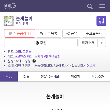
논개놀이
작가
제안
작가: 창궁
작품공감
11
읽기목록
공유
숏코드복사
후원
작가소개
+
장르:
호러
,
로맨스
태그:
#로맨스
#호러
#기괴
#놀이
#유행
분량: 32매 | 성향:
소개: 이번 유행은 논개놀이랍니다. *고어 묘사가 있습니다.*
더보기
작품
리뷰
단문응원
책갈피
작품소개
25
논개놀이