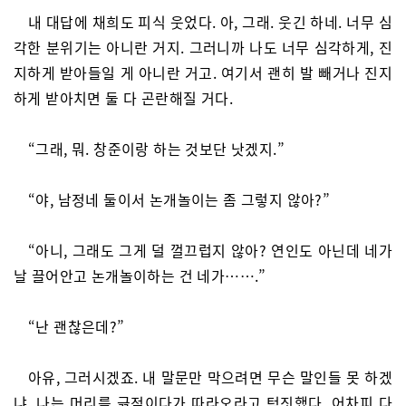
내 대답에 채희도 피식 웃었다. 아, 그래. 웃긴 하네. 너무 심
각한 분위기는 아니란 거지. 그러니까 나도 너무 심각하게, 진
지하게 받아들일 게 아니란 거고. 여기서 괜히 발 빼거나 진지
하게 받아치면 둘 다 곤란해질 거다.
“그래, 뭐. 창준이랑 하는 것보단 낫겠지.”
“야, 남정네 둘이서 논개놀이는 좀 그렇지 않아?”
“아니, 그래도 그게 덜 껄끄럽지 않아? 연인도 아닌데 네가
날 끌어안고 논개놀이하는 건 네가…….”
“난 괜찮은데?”
아유, 그러시겠죠. 내 말문만 막으려면 무슨 말인들 못 하겠
냐. 나는 머리를 긁적이다가 따라오라고 턱짓했다. 어차피 다