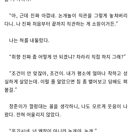
“아, 근데 진짜 아깝네. 논개놀이 직관을 그렇게 놓쳐버리
다니. 나 진짜 처음부터 끝까지 직관하는 게 소원이거든.”
나는 혀를 내둘렀다.
“취향 진짜 좀 어떻게 안 되겠냐? 차라리 직접 하지 그래?”
“조건이 안 맞잖아, 조건이. 내가 평소에 얼마나 착하고 성
실하게 살았는데. 이럴 줄 알았으면 침 좀 뱉어보고 담배도 펴
볼걸.”
창준이가 껄렁대는 꼴을 생각하니, 나도 모르게 웃음이 나
왔다. 전혀 어울리지 않았다.
“웃기시네. 넌 왜장이 아니라 논개야, 논개.”