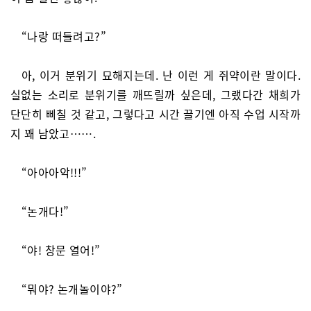
“나랑 떠들려고?”
아, 이거 분위기 묘해지는데. 난 이런 게 쥐약이란 말이다.
실없는 소리로 분위기를 깨뜨릴까 싶은데, 그랬다간 채희가
단단히 삐칠 것 같고, 그렇다고 시간 끌기엔 아직 수업 시작까
지 꽤 남았고…….
“아아아악!!!”
“논개다!”
“야! 창문 열어!”
“뭐야? 논개놀이야?”