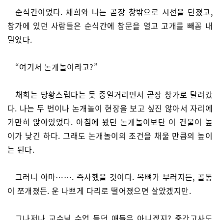
순식간이었다. 채희와 나는 곧장 창밖으로 시선을 던졌고,
창가에 있던 사람들은 순식간에 창문을 열고 고개를 빼꼼 내
밀었다.
“여기서 논개놀이라고?”
채희는 당황스럽다는 듯 중얼거리면서 곧장 창가로 달려갔
다. 나는 두 번이나 논개놀이 현장을 보고 싶진 않아서 자리에
가만히 앉아있었다. 아침에 봤던 논개놀이보단 이 건물이 높
이가 낮긴 하다. 그래도 논개놀이의 조건을 채울 만큼의 높이
는 된다.
그러니 아마……. 즉사했을 것이다. 목뼈가 부러지든, 골통
이 쪼개졌든. 운 나쁘게 다리로 떨어졌으면 살았겠지만.
그나저나 교수님 수업 듣던 애들은 아니겠지? 중간고사도