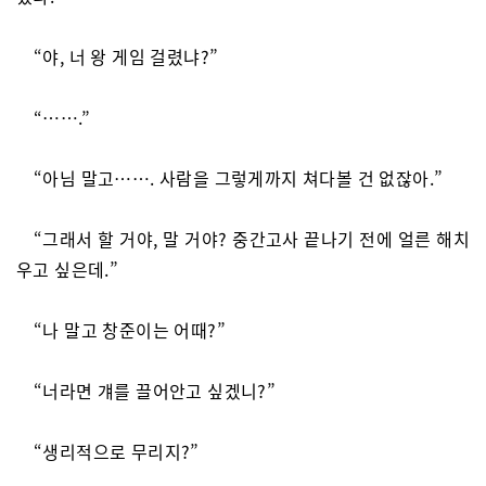
“야, 너 왕 게임 걸렸냐?”
“…….”
“아님 말고……. 사람을 그렇게까지 쳐다볼 건 없잖아.”
“그래서 할 거야, 말 거야? 중간고사 끝나기 전에 얼른 해치
우고 싶은데.”
“나 말고 창준이는 어때?”
“너라면 걔를 끌어안고 싶겠니?”
“생리적으로 무리지?”