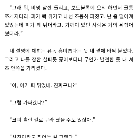
“그래 뭐, 비명 잠깐 들리고, 보도블록에 으직 하면서 골통
쪼개지더라. 피가 쫙 튀기고 나선 조용히 퍼졌고. 난 좀 떨어져
있었는데 피가 꽤 튀더라고. 가까이 있던 사람은 거의 뒤집어
썼더라.”
내 설명에 채희는 유독 흥미롭다는 듯 내 곁에 바짝 붙었다.
그리고 나를 잠깐 살피듯 훑어보더니 무언가 발견한 듯 내 셔
츠 안쪽을 가리켰다.
“아, 여기 피 튀었네. 진짜구나?”
“그럼 가짜겠냐?”
“코피 흘린 걸로 구라 쳤을 수도 있잖아.”
“사진이라도 찍어둘 걸 그랬다.”