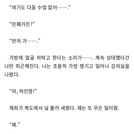
“여기도 다음 수업 없어…….”
“민폐거든?”
“먼저 가…….”
가방에 얼굴 처박고 한다는 소리가……. 계속 상대했다간
나만 피곤해진다. 나는 조용히 가방 챙기고 일어나 강의실을
나왔다.
“야, 허진영!”
채희가 복도에서 날 불러 세웠다. 쟤는 또 무슨 일이람.
“왜.”