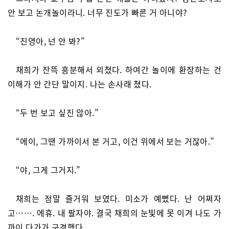
안 보고 논개놀이라니. 너무 진도가 빠른 거 아니야?
“진영아, 넌 안 봐?”
채희가 잔뜩 흥분해서 외쳤다. 하여간 놀이에 환장하는 건
이해가 안 간단 말이지. 나는 손사래 쳤다.
“두 번 보고 싶진 않아.”
“에이, 그땐 가까이서 본 거고, 이건 위에서 보는 거잖아.”
“야, 그게 그거지.”
채희는 정말 즐거워 보였다. 미소가 예뻤다. 난 어쩌자
고……. 에휴. 내 팔자야. 결국 채희의 눈빛에 못 이겨 나도 가
까이 다가가 구경했다.