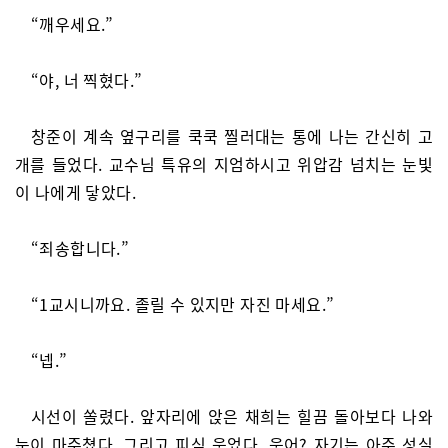
“깨우세요.”
“야, 너 찍혔다.”
창준이 계속 옆구리를 쿡쿡 찔러대는 통에 나는 간신히 고
개를 들었다. 교수님 특유의 지엄하시고 위압감 넘치는 눈빛
이 나에게 닿았다.
“죄송합니다.”
“1교시니까요. 졸릴 수 있지만 자진 마세요.”
“넵.”
시선이 쏠렸다. 앞자리에 앉은 채희는 힐끔 돌아보다 나와
눈이 마주쳤다. 그리고 피식 웃었다. 웃어? 자기는 아주 성실