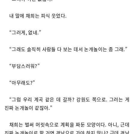
내 말에 채희는 피식 웃었다.
“그러게, 없네.”
“그래도 솔직히 사람들 다 보는 데서 논개놀이는 좀 그래.”
“부담스러워?”
“아무래도?”
“그럼 우리 계곡 같은 데 갈까? 강원도 쪽으로. 그러는 게
진짜 논개놀이 같잖아.”
채희는 벌써 머릿속으로 계획을 짜둔 모양이다. 아니, 근데
진짜 논개놀이로 할 거면 경남으로 가야 하지 않나? 근데 경남