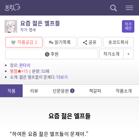
요즘 젊은 엘프들
작가
제안
작가: 햅새
작품공감
2
읽기목록
공유
숏코드복사
후원
작가소개
+
장르:
판타지
평점
×15
| 분량: 52매
소개: 젊은 엘프들이 문제다.
더보기
작품
리뷰
단문응원
책갈피
작품소개
1
요즘 젊은 엘프들
“하여튼 요즘 젊은 엘프들이 문제야.”