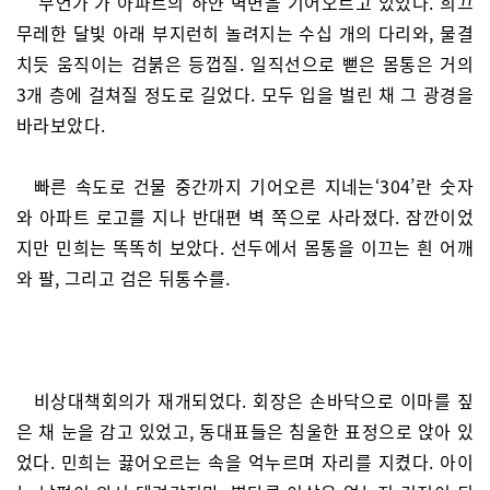
‘무언가’가 아파트의 하얀 벽면을 기어오르고 있었다. 희끄
무레한 달빛 아래 부지런히 놀려지는 수십 개의 다리와, 물결
치듯 움직이는 검붉은 등껍질. 일직선으로 뻗은 몸통은 거의
3개 층에 걸쳐질 정도로 길었다. 모두 입을 벌린 채 그 광경을
바라보았다.
빠른 속도로 건물 중간까지 기어오른 지네는‘304’란 숫자
와 아파트 로고를 지나 반대편 벽 쪽으로 사라졌다. 잠깐이었
지만 민희는 똑똑히 보았다. 선두에서 몸통을 이끄는 흰 어깨
와 팔, 그리고 검은 뒤통수를.
비상대책회의가 재개되었다. 회장은 손바닥으로 이마를 짚
은 채 눈을 감고 있었고, 동대표들은 침울한 표정으로 앉아 있
었다. 민희는 끓어오르는 속을 억누르며 자리를 지켰다. 아이