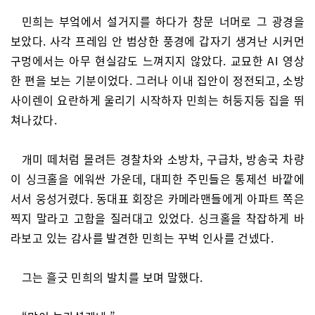
민희는 부엌에서 설거지를 하다가 창문 너머로 그 광경을
보았다. 사각 프레임 안 범상한 풍경에 갑자기 생겨난 시커먼
구멍에서는 아무 현실감도 느껴지지 않았다. 교묘한 AI 영상
한 편을 보는 기분이었다. 그러나 이내 집안이 정전되고, 소방
사이렌이 요란하게 울리기 시작하자 민희는 허둥지둥 집을 뛰
쳐나갔다.
개미 떼처럼 몰려든 경찰차와 소방차, 구급차, 방송국 차량
이 싱크홀을 에워싼 가운데, 대피한 주민들은 통제선 바깥에
서서 웅성거렸다. 동대표 회장은 카메라맨들에게 아파트 쪽은
찍지 말라고 고함을 질러대고 있었다. 싱크홀을 착잡하게 바
라보고 있는 감사를 발견한 민희는 꾸벅 인사를 건넸다.
그는 흘긋 민희의 발치를 보며 말했다.