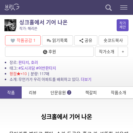
싱크홀에서 기어 나온
작가
제안
작가: 해리쓴
작품공감
1
읽기목록
공유
숏코드복사
후원
작가소개
+
장르:
판타지
,
호러
태그:
#도시괴담
#어반판타지
평점
×10
| 분량: 117매
소개: 무언가가 우리 아파트를 배회하고 있다.
더보기
작품
리뷰
단문응원
책갈피
작품소개
2
싱크홀에서 기어 나온