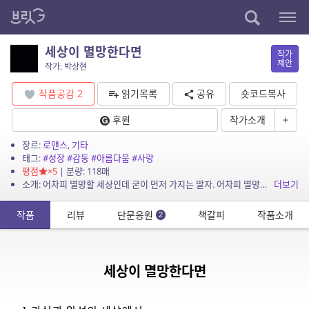
세상이 멸망한다면
작가
제안
작가: 박상현
작품공감
2
읽기목록
공유
숏코드복사
후원
작가소개
+
장르:
로맨스
,
기타
태그:
#성장
#감동
#아름다움
#사랑
평점
×5
| 분량: 118매
소개: 어차피 멸망할 세상인데 굳이 먼저 가지는 말자. 어차피 멸망할 세상인데 바보처럼 살까?
더보기
작품
리뷰
단문응원
책갈피
작품소개
2
세상이 멸망한다면