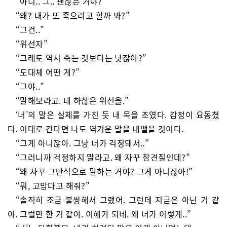
“아니.. 그.. 괜찮은 거야?”
“왜? 내가 또 죽으려고 할까 봐?”
“그건..”
“위선자”
“그래도 역시 죽는 것보다는 낫잖아?”
“도대체 어떤 게?”
“그야..”
“말해보라고. 네 하찮은 위선을.”
‘너’의 말은 실체를 가진 듯 내 목을 조였다. 감정이 요동쳤
다. 이대로 간다면 나도 역겨운 말을 내뱉을 것이다.
“그게 아니잖아. 그냥 너가 걱정돼서..”
“그러니까 걱정하지 말라고. 왜 자꾸 참견질인데?”
“왜 자꾸 그딴식으로 말하는 거야? 그게 아니잖아!”
“뭐, 고맙다고 해줘?”
“솔직히 조금 불쌍해서 그랬어. 그런데 지금은 아닌 거 같
아. 그럴만 한 거 같아. 이해가 되네. 왜 너가 이렇게..”