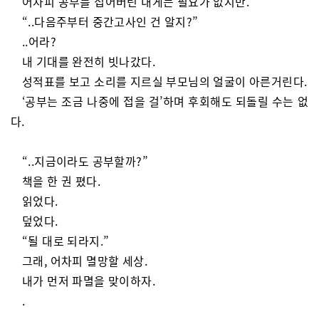
어차피 공부를 접어버린 내게는 필요가 없지만.
“..다음주부터 중간고사인 건 알지?”
..어라?
내 기대를 완전히 빗나갔다.
성적표를 보고 소리를 지르실 부모님의 얼굴이 아른거린다.
‘공부는 조금 나중에 접을 걸’하며 후회해도 되돌릴 수는 없
다.
“..지금이라도 공부할까?”
책을 한 권 폈다.
읽었다.
덮었다.
“될 대로 되라지.”
그래, 어차피 멸망할 세상.
내가 먼저 파멸을 맞이하자.
.