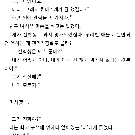
“그럼 다행이고.”
“아니.. 그래서 뭔데? 걔가 뭘 했길래?”
“주변 일에 관심을 좀 가져라.”
친구 녀석은 한숨을 쉬고는 말했다.
“걔가 전학생 교과서 망가뜨렸잖아. 우리반 애들도 틈만되
면 욕하는 게 걘데? 정말로 몰라?”
“그 전학생은 또 누군데?”
“내가 어떻게 아냐. 내가 아는 건 걔가 싸가지 없다는 것뿐
이야.”
“그거 확실해?”
“나야 모르지.”
미치겠네.
“그거 진짜야?”
나는 학교 구석에 멍하니 앉아있는 ‘너’에게 물었다.