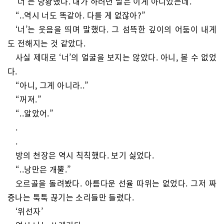
‘너’는 당황했다. 내가 하려던 말은 이게 아니었는데.
“..역시 너도 똑같아. 다를 게 없잖아?”
‘너’는 웃음을 띄며 말했다. 그 섬뜩한 깊이의 어둠이 내게
도 전해지는 것 같았다.
사실 제대로 ‘너’의 얼굴을 보지는 않았다. 아니, 볼 수 없었
다.
“아니, 그게 아니라..”
“꺼져.”
“..알았어.”
.
.
방의 천장은 역시 칙칙했다. 보기 싫었다.
“..낭만은 개뿔.”
오르골을 돌려봤다. 아름다운 선율 따위는 없었다. 그저 짜
증나는 툭툭 끊기는 소리들만 들렸다.
‘위선자’