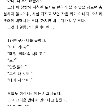
아니, 다 부질없을지도.
그냥 이 창밖의 칙칙한 도시를 편하게 볼 수 있을 정도면 충
분하지 않나? 뭐, 사실 따지고 보면 작은 키가 아니다. 오히려
또래에 비해서는 크다. 하지만 내 주위가 너무 크다.
그것에 열등감이 들어버린다.
174친구가 나를 불렀다.
“어디 가냐?”
“매점. 콜라 좀 사려고.”
“또?”
“맛있잖아.”
“그럼 내 것도.”
“네가 사 먹어.”
오늘도 점심시간에는 시끄러웠다.
그 시끄러운 반에서 벗어나고 싶었다.