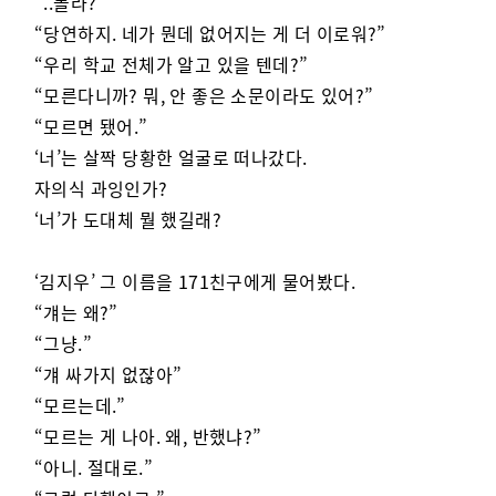
“..몰라?”
“당연하지. 네가 뭔데 없어지는 게 더 이로워?”
“우리 학교 전체가 알고 있을 텐데?”
“모른다니까? 뭐, 안 좋은 소문이라도 있어?”
“모르면 됐어.”
‘너’는 살짝 당황한 얼굴로 떠나갔다.
자의식 과잉인가?
‘너’가 도대체 뭘 했길래?
‘김지우’ 그 이름을 171친구에게 물어봤다.
“걔는 왜?”
“그냥.”
“걔 싸가지 없잖아”
“모르는데.”
“모르는 게 나아. 왜, 반했냐?”
“아니. 절대로.”