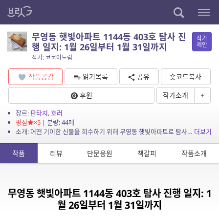
무영동 햇빛아파트 1144동 403호 탐사 진
작가
제안
행 일지: 1월 26일부터 1월 31일까지
작가: 코코아드림
작품공감
읽기목록
공유
숏코드복사
후원
작가소개
+
장르:
판타지
,
호러
평점
×5
| 분량: 44매
소개: 어떤 기이한 신물을 회수하기 위해 무영동 햇빛아파트로 탐사원들이 투입되었다.
더보기
작품
리뷰
단문응원
책갈피
작품소개
무영동 햇빛아파트 1144동 403호 탐사 진행 일지: 1
월 26일부터 1월 31일까지