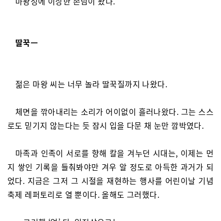
마왕성에 이상한 손님이 왔다.
딸꾹ㅡ
젊은 마왕 씨는 너무 놀라 딸꾹질까지 나왔다.
체면을 깎아내리는 소리가 어이없이 흘러나왔다. 그는 스스
로도 믿기지 않는다는 듯 잠시 입을 다문 채 눈만 깜박였다.
마족과 인족이 서로를 향해 칼을 겨누던 시대는, 이제는 먼
지 쌓인 기록을 들춰봐야만 겨우 알 정도로 아득한 과거가 되
었다. 지금은 그저 그 시절을 재현하는 행사를 어린이날 기념
축제 레퍼토리로 열 뿐이다. 올해도 그러했다.