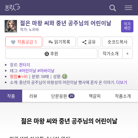
젊은 마왕 씨와 중년 공주님의 어린이날
작가
제안
작가: 노르바
작품공감
5
읽기목록
공유
숏코드복사
후원
작가소개
+
장르:
판타지
태그:
#어린이날
#어버이날
평점
×45
| 분량: 58매 | 성향:
소개: 중년의 공주님이 마왕성의 어린이날 행사에 혼자 온 이야기.
더보기
작품
리뷰
단문응원
책갈피
작품소개
20
젊은 마왕 씨와 중년 공주님의 어린이날