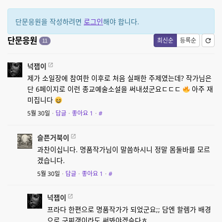
단문응원을 작성하려면
로그인
해야 합니다.
단문응원
최신순
등록순
11
넉잽이
제가 소일장에 참여한 이후로 처음 실패한 주제였는데? 작가님은
단 6페이지로 이런 종교예술소설을 써내셨군요ㄷㄷㄷ
아주 재
미집니다
5월 30일
·
답글
·
좋아요
1
·
#
슬픈거북이
과찬이십니다. 명품작가님이 말씀하시니 정말 몸둘바를 모르
겠습니다.
5월 30일
·
답글
·
좋아요
1
·
#
넉잽이
프라다 한편으로 명품작가가 되었군요;; 담엔 할렘가 배경
으로 구찌갱이라도 써봐야겠슴다ㅎ