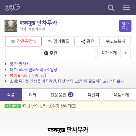
पञ्चमुख 판차무카
작가
제안
작가: 슬픈거북이
작품공감
5
읽기목록
공유
숏코드복사
후원
작가소개
+
장르:
판타지
태그:
#다섯번의노력
#소일장
평점
×25
| 분량: 6매
소개: 뭐? 첫 인상을 바꾸려면, 다섯 번의 노5력이 필요하다고???
더보기
작품
리뷰
단문응원
책갈피
작품소개
11
'다섯 번의 노력' 소일장 참여작5️⃣
추천셀렉션
पञ्चमुख 판차무카