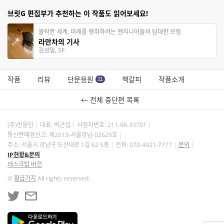
브릿G 편집부가 추천하는 이 작품도 읽어보세요!
몰락한 세계, 미래를 쟁취하려는 엔지니어들의 담대한 모험
라만차의 기사
김성일, SF
작품
리뷰
단문응원
책갈피
작품소개
11
← 전체 중단편 목록
(주)민음인
대표: 박근섭
사업자번호:
211-88-33701
통신판매업신고: 제2013-서울강남-02625호
주소: 서울시 강남구 도산대로 1길 62 5층
전화: 070-4021-7777
문의
IP현황&문의
데스크탑 버전
©
황금가지
All rights reserved.