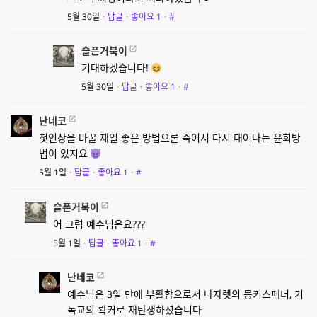
5월 30일
·
답글
·
좋아요
1
·
#
슬픈거북이
기대하겠습니다!
5월 30일
·
답글
·
좋아요
1
·
#
난네코
첫인상을 바꿀 제일 좋은 방법으론 죽어서 다시 태어나는 윤회방
법이 있지요
5월 1일
·
답글
·
좋아요
1
·
#
슬픈거북이
어 그럼 예수님은요???
5월 1일
·
답글
·
좋아요
1
·
#
난네코
예수님은 3일 만에 부활함으로서 나자렛의 몽키스페너, 기
독교의 롹커로 재탄생하셨습니다