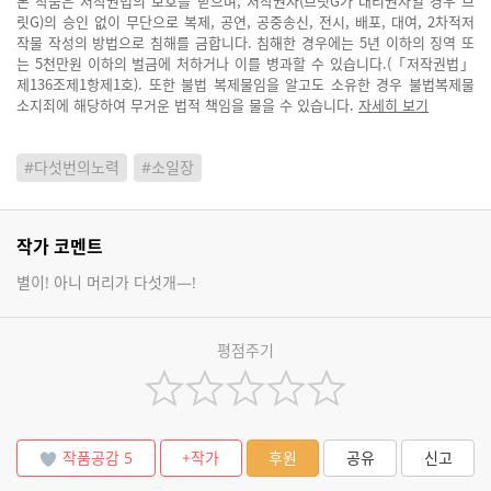
본 작품은 저작권법의 보호를 받으며, 저작권자(브릿G가 대리권자일 경우 브
릿G)의 승인 없이 무단으로 복제, 공연, 공중송신, 전시, 배포, 대여, 2차적저
작물 작성의 방법으로 침해를 금합니다. 침해한 경우에는 5년 이하의 징역 또
는 5천만원 이하의 벌금에 처하거나 이를 병과할 수 있습니다.(「저작권법」
제136조제1항제1호). 또한 불법 복제물임을 알고도 소유한 경우 불법복제물
소지죄에 해당하여 무거운 법적 책임을 물을 수 있습니다.
자세히 보기
#다섯번의노력
#소일장
작가 코멘트
별이! 아니 머리가 다섯개—!
평점주기
작품공감
5
+작가
후원
공유
신고