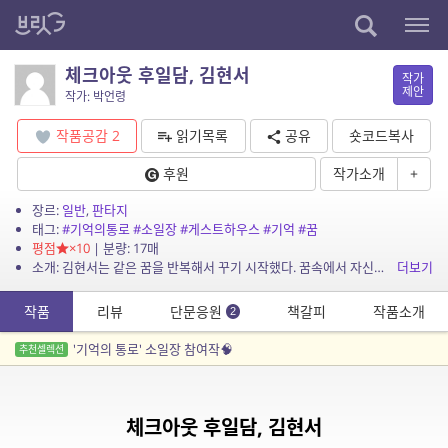
체크아웃 후일담, 김현서
작가
제안
작가: 박언령
작품공감
2
읽기목록
공유
숏코드복사
후원
작가소개
+
장르:
일반
,
판타지
태그:
#기억의통로
#소일장
#게스트하우스
#기억
#꿈
평점
×10
| 분량: 17매
소개: 김현서는 같은 꿈을 반복해서 꾸기 시작했다. 꿈속에서 자신은 게스트하우스 앞에 서 있다. 문을 하염없이 쳐다보며.
더보기
작품
리뷰
단문응원
책갈피
작품소개
2
'기억의 통로' 소일장 참여작🧠
추천셀렉션
체크아웃 후일담, 김현서