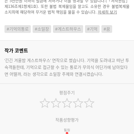
는 5천만원 이하의 벌금에 처하거나 이를 병과할 수 있습니다.(「저작권법」
제136조제1항제1호). 또한 불법 복제물임을 알고도 소유한 경우 불법복제물
소지죄에 해당하여 무거운 법적 책임을 물을 수 있습니다.
자세히 보기
#기억의통로
#소일장
#게스트하우스
#기억
#꿈
작가 코멘트
‘긴긴 겨울밤 게스트하우스’ 연작으로 썼습니다. 기억을 도려내고 떠난 투
숙객들한테, 기억으로 접근할 수 있는 통로가 무의식 어딘가에 남아있다
면 어떨까, 라는 생각으로 소일장 주제와 연결시켰습니다.
평점주기
작품성향평가
힐링