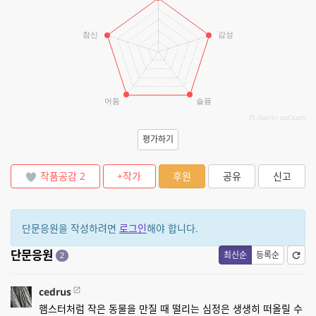
참신
감성
어둠
슬픔
JS chart by amCharts
평가하기
작품공감
2
+작가
후원
공유
신고
단문응원을 작성하려면
로그인
해야 합니다.
단문응원
최신순
등록순
2
cedrus
햄스터처럼 작은 동물을 만질 때 떨리는 심정은 생생히 떠올릴 수