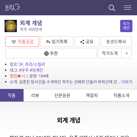
외계 개념
작가
제안
작가: 서리안개
작품공감
읽기목록
공유
숏코드복사
후원
작가소개
+
장르:
SF
,
추리/스릴러
태그:
#우주
#외계인
평점
×5
| 분량: 184매
소개: 실종된 탐사선을 수색하던 희우는 선배와 단둘이 바위산에 갇히고 만다. 아니, 단둘만은 아닌 것 같다.
더보기
작품
리뷰
단문응원
책갈피
작품소개
외계 개념