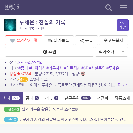
루세온 : 진실의 기록
작가
제안
작가: 기록관리인
즐겨찾기
읽기목록
공유
숏코드복사
후원
작가소개
+
장르:
SF
,
추리/스릴러
태그:
#좀비
#바이러스
#기록서사
#다큐픽션
#SF
#사실주의
#루세온
평점
×7354
| 분량: 271회, 2,777매 | 성향:
가격:
270화 무료
1
소개: 좀비 바이러스 루세온. 기록물로만 전개되는 다큐픽션. 이 이야기는 픽션이며 등장하는 인물, 단체, 사건은 실제와 어떠한 관련도 없음을 밝힙니다.
더보기
회차
공지
리뷰
단문응원
책갈피
작품소개
271
5
3
3048
웹의 기능을 활용한 독특한 소설들🌐
추천셀렉션
누군가가 사건의 전말을 파악하고 싶어 애써 USB에 모아놓은 것 같은 기록
추천리뷰