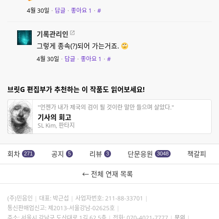
4월 30일
·
답글
·
좋아요
1
·
#
기록관리인
그렇게 종속(?)되어 가는거죠.
4월 30일
·
답글
·
좋아요
1
·
#
브릿G 편집부가 추천하는 이 작품도 읽어보세요!
"언젠가 내가 제국의 검이 될 것이란 말만 들으며 살았다."
기사의 회고
SL Kim, 판타지
회차
공지
리뷰
단문응원
책갈피
271
5
3
3048
← 전체 연재 목록
(주)민음인
대표: 박근섭
사업자번호:
211-88-33701
통신판매업신고: 제2013-서울강남-02625호
주소: 서울시 강남구 도산대로 1길 62 5층
전화: 070-4021-7777
문의