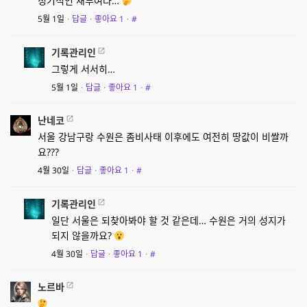
정기적인 재투여라…
5월 1일
·
답글
·
좋아요
1
·
#
기록관리인
그렇게 서서히…
5월 1일
·
답글
·
좋아요
1
·
#
난네코
서울 강남구랑 수원은 좀비사태 이후에도 여전히 땅값이 비쌀까
요???
4월 30일
·
답글
·
좋아요
1
·
#
기록관리인
일단 서울은 되찾아봐야 할 것 같은데… 수원은 거의 성지가
되지 않을까요?
4월 30일
·
답글
·
좋아요
1
·
#
노르바