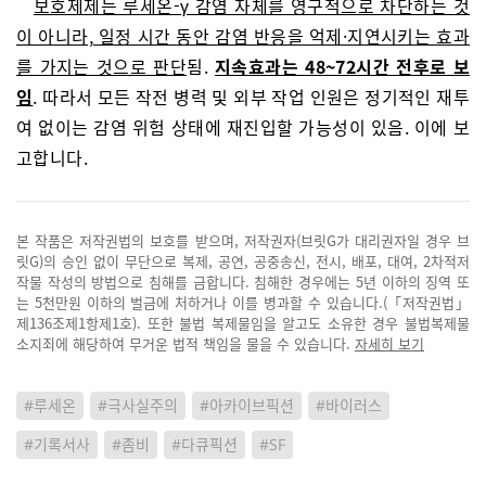
보호제제는 루세온-γ 감염 자체를 영구적으로 차단하는 것
이 아니라, 일정 시간 동안 감염 반응을 억제·지연시키는 효과
를 가지는 것으로 판단
됨.
지속효과는 48~72시간 전후로 보
임
. 따라서 모든 작전 병력 및 외부 작업 인원은 정기적인 재투
여 없이는 감염 위험 상태에 재진입할 가능성이 있음. 이에 보
고합니다.
본 작품은 저작권법의 보호를 받으며, 저작권자(브릿G가 대리권자일 경우 브
릿G)의 승인 없이 무단으로 복제, 공연, 공중송신, 전시, 배포, 대여, 2차적저
작물 작성의 방법으로 침해를 금합니다. 침해한 경우에는 5년 이하의 징역 또
는 5천만원 이하의 벌금에 처하거나 이를 병과할 수 있습니다.(「저작권법」
제136조제1항제1호). 또한 불법 복제물임을 알고도 소유한 경우 불법복제물
소지죄에 해당하여 무거운 법적 책임을 물을 수 있습니다.
자세히 보기
#루세온
#극사실주의
#아카이브픽션
#바이러스
#기록서사
#좀비
#다큐픽션
#SF