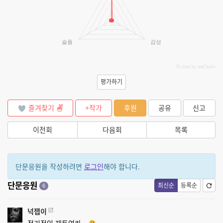
슬픔
감성
JS chart by amCharts
평가하기
즐겨찾기
+작가
후원
공유
신고
이전회
다음회
목록
단문응원을 작성하려면
로그인
해야 합니다.
단문응원
최신순
등록순
6
넉잽이