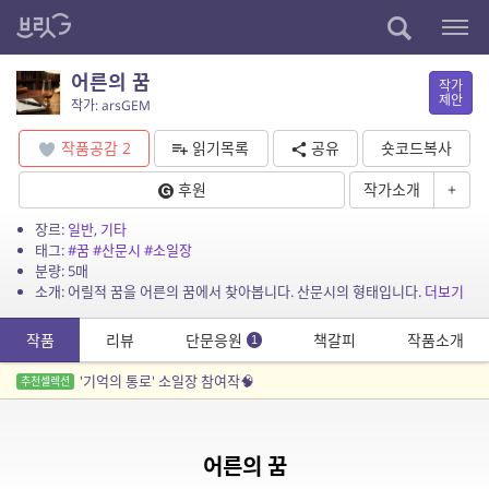
어른의 꿈
작가
제안
작가: arsGEM
작품공감
2
읽기목록
공유
숏코드복사
후원
작가소개
+
장르:
일반
,
기타
태그:
#꿈
#산문시
#소일장
분량: 5매
소개: 어릴적 꿈을 어른의 꿈에서 찾아봅니다. 산문시의 형태입니다.
더보기
작품
리뷰
단문응원
책갈피
작품소개
1
'기억의 통로' 소일장 참여작🧠
추천셀렉션
어른의 꿈