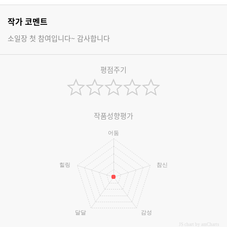
작가 코멘트
소일장 첫 참여입니다~ 감사합니다
평점주기
작품성향평가
어둠
힐링
참신
달달
감성
JS chart by amCharts