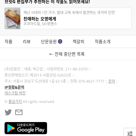
브릿G 편집부가 추천하는 이 작품도 읽어보세요!
재난 시대의 1인 가구, 절대 고독 속에서 발견하는 과거의 인연
친애하는 오영에게
코코아드림, SF/로맨스
작품
리뷰
단문응원
책갈피
작품소개
1
← 전체 중단편 목록
(주)민음인
대표: 박근섭
사업자번호:
211-88-33701
통신판매업신고: 제2013-서울강남-02625호
주소: 서울시 강남구 도산대로 1길 62 5층
전화: 070-4021-7777
문의
IP현황&문의
데스크탑 버전
©
황금가지
All rights reserved.