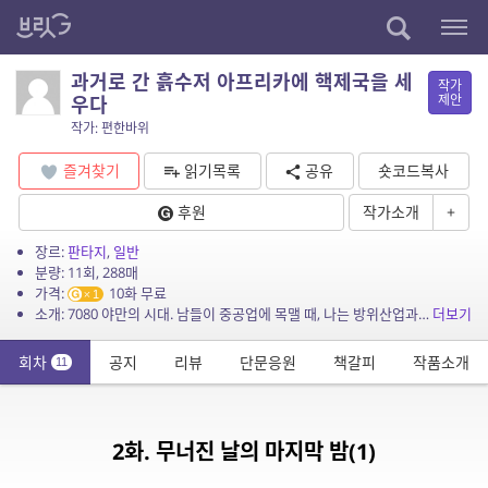
과거로 간 흙수저 아프리카에 핵제국을 세
작가
제안
우다
작가: 편한바위
즐겨찾기
읽기목록
공유
숏코드복사
후원
작가소개
+
장르:
판타지
,
일반
분량: 11회, 288매
가격:
10화 무료
1
소개: 7080 야만의 시대. 남들이 중공업에 목맬 때, 나는 방위산업과 반도체와 이차전지를 선점하고 세계로 나간다. 독재 권력과 재벌들의 틈바구니에서 미래의 지식으로 대한민국과 대륙의 ...
더보기
회차
공지
리뷰
단문응원
책갈피
작품소개
11
2화. 무너진 날의 마지막 밤(1)