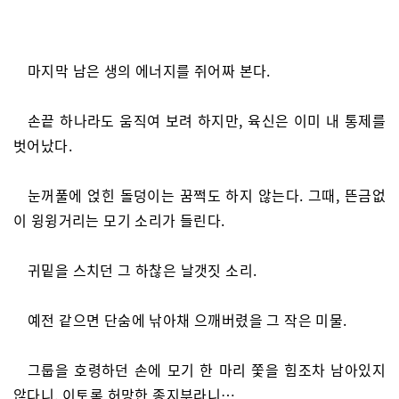
마지막 남은 생의 에너지를 쥐어짜 본다.
손끝 하나라도 움직여 보려 하지만, 육신은 이미 내 통제를
벗어났다.
눈꺼풀에 얹힌 돌덩이는 꿈쩍도 하지 않는다. 그때, 뜬금없
이 윙윙거리는 모기 소리가 들린다.
귀밑을 스치던 그 하찮은 날갯짓 소리.
예전 같으면 단숨에 낚아채 으깨버렸을 그 작은 미물.
그룹을 호령하던 손에 모기 한 마리 쫓을 힘조차 남아있지
않다니. 이토록 허망한 종지부라니…