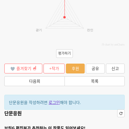
광기
잔인
JS chart by amCharts
평가하기
즐겨찾기
+작가
후원
공유
신고
다음회
목록
단문응원을 작성하려면
로그인
해야 합니다.
단문응원
브릿G 편집부가 추천하는 이 작품도 읽어보세요!