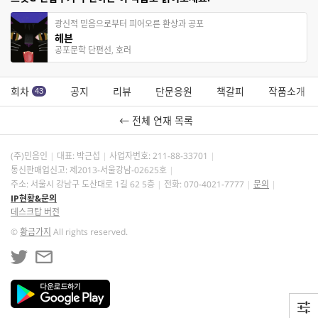
광신적 믿음으로부터 피어오른 환상과 공포
헤븐
공포문학 단편선, 호러
회차
공지
리뷰
단문응원
책갈피
작품소개
43
← 전체 연재 목록
(주)민음인
대표: 박근섭
사업자번호:
211-88-33701
통신판매업신고: 제2013-서울강남-02625호
주소: 서울시 강남구 도산대로 1길 62 5층
전화: 070-4021-7777
문의
IP현황&문의
데스크탑 버전
©
황금가지
All rights reserved.