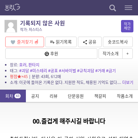
기록되지 않은 사원
작가
제안
작가: 저스티스
즐겨찾기
읽기목록
공유
숏코드복사
후원
작가소개
+
장르:
호러
,
판타지
태그:
#괴담
#미스테리
#공포
#서바이벌
#규칙괴담
#거래
#금기
평점
×45
| 분량: 43회, 612매
소개: 이곳에 들어온 기록은 없다. 지원한 적도, 채용된 기억도 없다. 그런데도 나는 ‘사원’으로 등록되어 있었다. 건물은 끊임없이 바뀌고, 방은 어제와 다른 위치에 존재하며, 규칙은 서...
더보기
회차
공지
리뷰
단문응원
책갈피
작품소개
43
00.즐겁게 해주시길 바랍니다