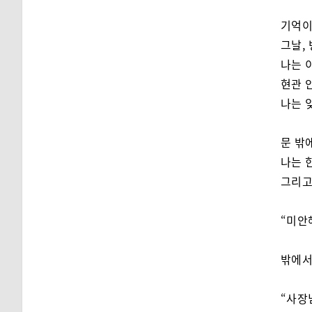
기억이
그날,
나는 
현관 
나는 
문 밖
나는 
그리고
“미안
밖에서
“사장