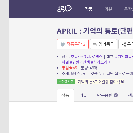
작품
리뷰
문학
APRIL : 기억의 통로(단편
작품공감
3
읽기목록
공
장르:
추리/스릴러
,
로맨스
| 태그:
#기억의통
이별
#귀환과선택
#심리드라마
평점
×5
| 분량: 46매
'기억의 통로' 소일장 참여작🧠
추천셀렉션
작품
리뷰
단문응원
책
2