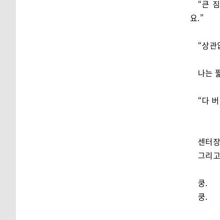
“큰 
요.”
“상관
나는 
“다 
센터장
그리
쿵.
쿵.