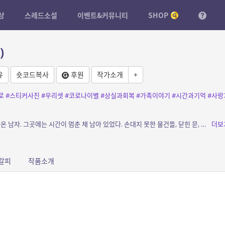
상
스레드소설
이벤트&커뮤니티
SHOP
)
유
숏코드복사
후원
작가소개
+
로
#스티커사진
#우리셋
#코로나이별
#상실과회복
#가족이야기
#시간과기억
#사랑
소개: 6년 전, 모든 것을 두고 떠난 집으로 돌아온 남자. 그곳에는 시간이 멈춘 채 남아 있었다. 손대지 못한 물건들, 닫힌 문, 그리고 잊었다고 믿었던 기억들. 하지만 기억은 사라지지...
더보
갈피
작품소개