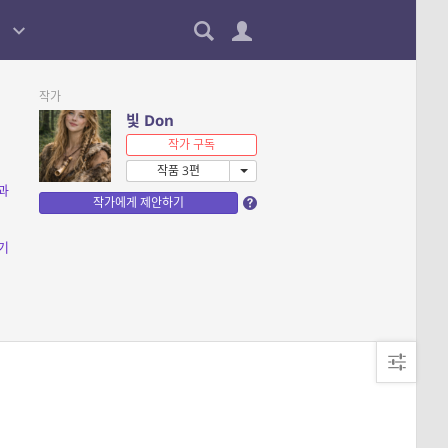
작가
빛 Don
작가 구독
작품 3편
과
작가에게 제안하기
기