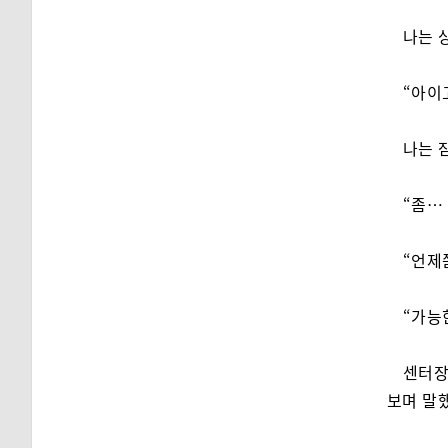
나는 
“아이
나는 
“좀…
“언제
“가능
센터장
보며 말