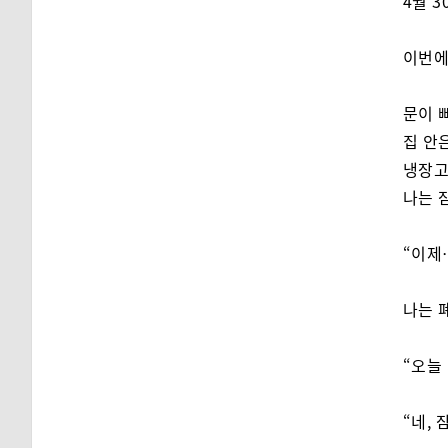
4월 3
이번에
문이 
집 안
냉장고
나는 
“이제
나는 
“오늘
“네,