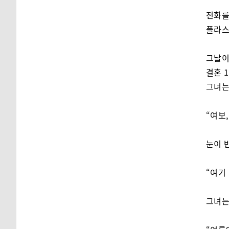
전화를
플라스
그날이
결혼 
그녀는
“여보
눈이 
“여기
그녀는