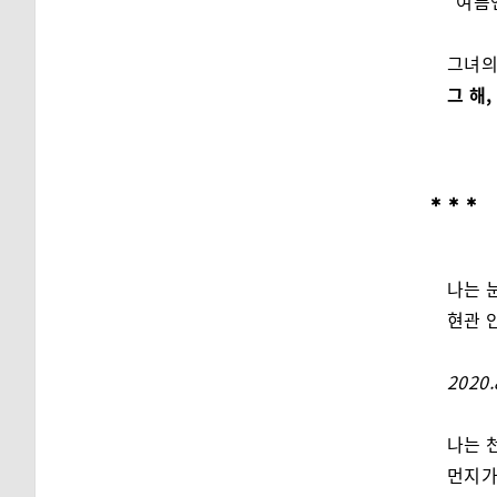
“여름
그녀의
그 해
나는 
현관 
2020
나는 
먼지가