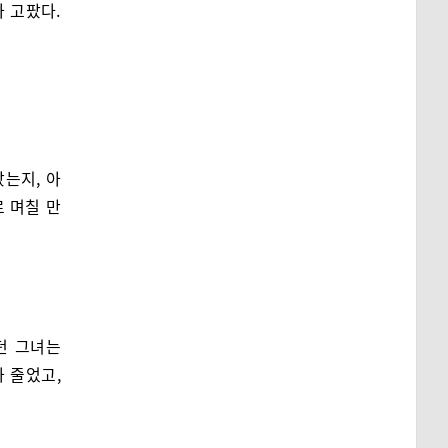
가 고팠다.
는지, 아
로 며칠 만
던 그녀는
 줄었고,