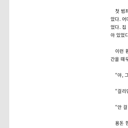
첫 범
았다. 어
었다. 집
아 있었다
이런 
간을 때
“야,
“걸리
“안 걸
용돈 