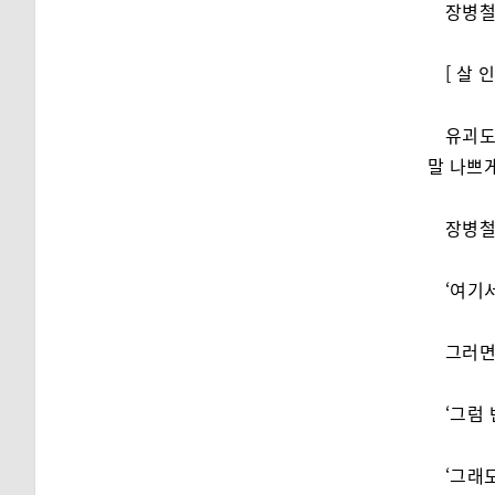
장병철
[ 살 인
유괴도
말 나쁘게
장병철
‘여기
그러면
‘그럼
‘그래