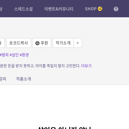
상
스레드소설
이벤트&커뮤니티
SHOP
유
숏코드복사
후원
작가소개
+
#범죄
#살인
#환경
충분한 돈을 받지 못하고, 아이를 죽일지 말지 고민한다.
더보기
갈피
작품소개