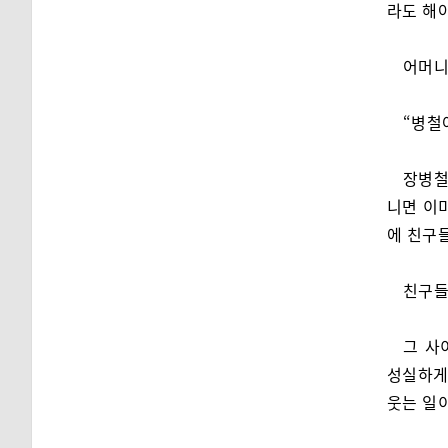
라도 해야
어머니
“병철
장병철
니면 이미
에 친구
친구들
그 사
성실하게
웃는 일이