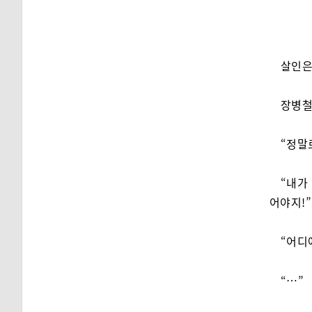
살인은
장병철
“정말
“내가
어야지!”
“어디
“…”