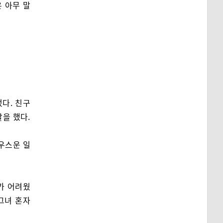
은 아무 말
렀다. 친구
활을 했다.
우스운 일
가 어려웠
그녀 혼자