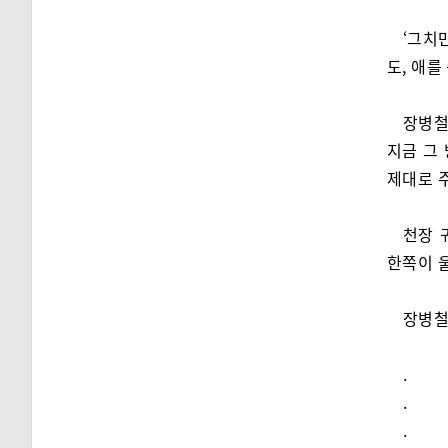
‘그치
도, 애를
장병철
지금 그 
제대로 주
천장 
한쪽이 울
장병철
.
.
.