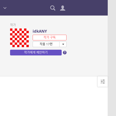
작가
idkANY
작가 구독
작품 17편
작가에게 제안하기