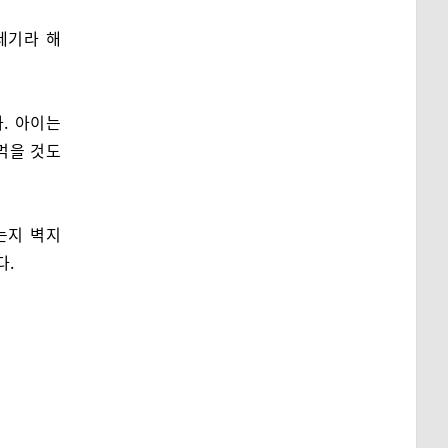
레기라 해
. 아이는
 먹을 것도
는지 벽지
다.