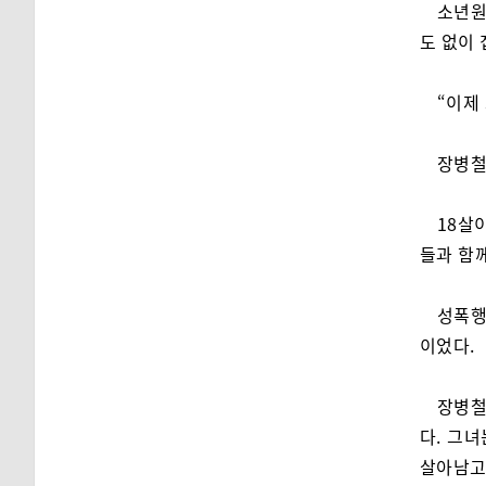
소년원
도 없이 
“이제
장병철
18살
들과 함께
성폭행
이었다.
장병철
다. 그
살아남고