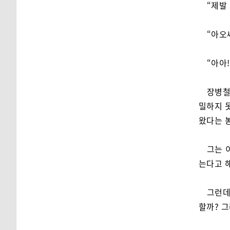
“제발
“아오
“아아!
장병철
밀하지 
왔다는 
그는 
는다고 
그런데
할까? 그