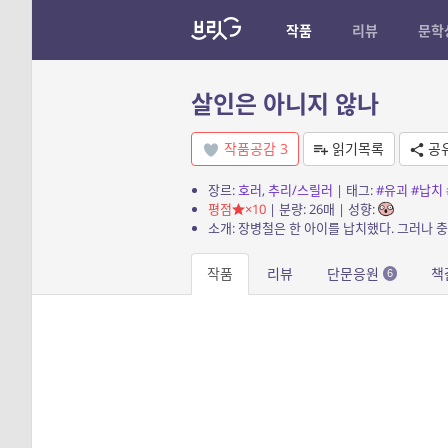
작품
리뷰
문학
살인은 아니지 않나
작품공감
3
읽기목록
공
장르:
호러
,
추리/스릴러
| 태그:
#유괴
#납치
평점
×10
| 분량: 26매 | 성향:
소개: 장병철은 한 아이를 납치했다. 그러나 
작품
리뷰
단문응원
책
6