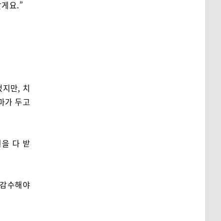
게요.”
지만, 치
마가 두고
원을 다 받
 감수해야