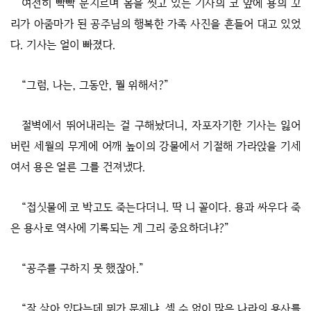
여전히 빡빡 문지르며 몸을 씻고 있는 기사의 코 앞에 용의 꼬
리가 아줌마가 된 공주님의 행복한 가족 사진을 흔들어 대고 있었
다. 기사는 얼이 빠졌다.
“그럼, 나는, 그동안, 뭘 위해서?”
절벽에서 뛰어내리는 걸 구해놨더니, 자포자기한 기사는 잃어
버린 세월의 무게에 어깨 높이의 강물에서 기절해 가라앉을 기세
여서 용은 얼른 그를 건져냈다.
“접싯물에 코 박고도 죽는다더니. 딱 니 꼴이다. 용과 싸우다 죽
은 용사로 역사에 기록되는 게 그리 중요하더냐?”
“공주를 구하지 못 했잖아.”
“잘 살아 있다는데 뭐가 문제냐. 셀 수 없이 많은 나라의 용사를