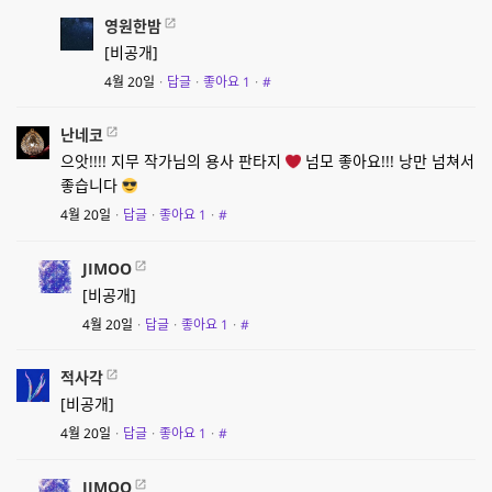
영원한밤
[비공개]
4월 20일
·
답글
·
좋아요
1
·
#
난네코
으앗!!!! 지무 작가님의 용사 판타지
넘모 좋아요!!! 낭만 넘쳐서
좋습니다
4월 20일
·
답글
·
좋아요
1
·
#
JIMOO
[비공개]
4월 20일
·
답글
·
좋아요
1
·
#
적사각
[비공개]
4월 20일
·
답글
·
좋아요
1
·
#
JIMOO