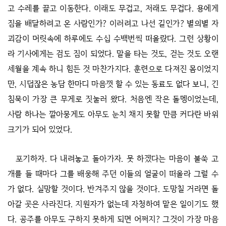
고 수레를 끌고 이동한다. 이래도 무겁고, 저래도 무겁다. 용에게
짐을 배달하려고 온 사람인가? 이러려고 나선 길인가? 별의별 자
괴감이 머릿속에 하루에도 수십 수백번씩 떠올랐다. 그런 상황이
라 기사에게는 검도 짐이 되었다. 말을 타는 것도, 걷는 것도 오랜
세월을 계속 하니 힘든 것 마찬가지다. 훈련으로 다져진 몸이었지
만, 시덥잖은 농담 한마디 마음껏 할 수 있는 동료도 없다 보니, 긴
침묵이 가장 큰 무게로 짓눌러 왔다. 처음엔 작은 돌멩이었는데,
사람 하나는 깔아뭉게도 아무도 눈치 채지 못할 만큼 커다란 바위
크기가 되어 있었다.
포기하자. 다 내려놓고 돌아가자. 못 하겠다는 마음이 불쑥 고
개를 들 때마다 그를 배웅해 주던 이들의 얼굴이 떠올라 그럴 수
가 없다. 실망할 것이다. 반겨주지 않을 것이다. 도망칠 거라면 돌
아갈 곳은 사라진다. 지원자가 없는데 자청하여 맡은 일이기도 했
다. 공주를 아무도 구하지 못하게 되면 어쩌지? 그것이 가장 마음