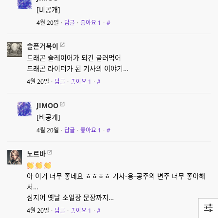
[비공개]
4월 20일
·
답글
·
좋아요
1
·
#
슬픈거북이
드래곤 슬레이어가 되긴 글러먹어
드래곤 라이더가 된 기사의 이야기…
4월 20일
·
답글
·
좋아요
1
·
#
JIMOO
[비공개]
4월 20일
·
답글
·
좋아요
1
·
#
노르바
아 이거 너무 좋네요 ㅎㅎㅎㅎ 기사-용-공주의 변주 너무 좋아해
서…
심지어 옛날 소일장 문장까지…
4월 20일
·
답글
·
좋아요
1
·
#