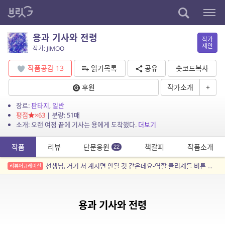
용과 기사와 전령
작가
제안
작가: JIMOO
작품공감
13
읽기목록
공유
숏코드복사
후원
작가소개
+
장르:
판타지
,
일반
평점
×63
| 분량: 51매
소개: 오랜 여정 끝에 기사는 용에게 도착했다.
더보기
작품
리뷰
단문응원
책갈피
작품소개
22
선생님, 거기 서 계시면 안될 것 같은데요-역할 클리셰를 비튼 작품들
리뷰어큐레이션
용과 기사와 전령