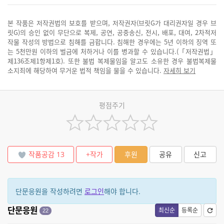
본 작품은 저작권법의 보호를 받으며, 저작권자(브릿G가 대리권자일 경우 브
릿G)의 승인 없이 무단으로 복제, 공연, 공중송신, 전시, 배포, 대여, 2차적저
작물 작성의 방법으로 침해를 금합니다. 침해한 경우에는 5년 이하의 징역 또
는 5천만원 이하의 벌금에 처하거나 이를 병과할 수 있습니다.(「저작권법」
제136조제1항제1호). 또한 불법 복제물임을 알고도 소유한 경우 불법복제물
소지죄에 해당하여 무거운 법적 책임을 물을 수 있습니다.
자세히 보기
평점주기
작품공감
13
+작가
후원
공유
신고
단문응원을 작성하려면
로그인
해야 합니다.
단문응원
최신순
등록순
22