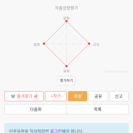
작품성향평가
발랄
힐링
감성
달달
JS chart by amCharts
평가하기
즐겨찾기
+작가
후원
공유
신고
다음회
목록
단문응원을 작성하려면
로그인
해야 합니다.