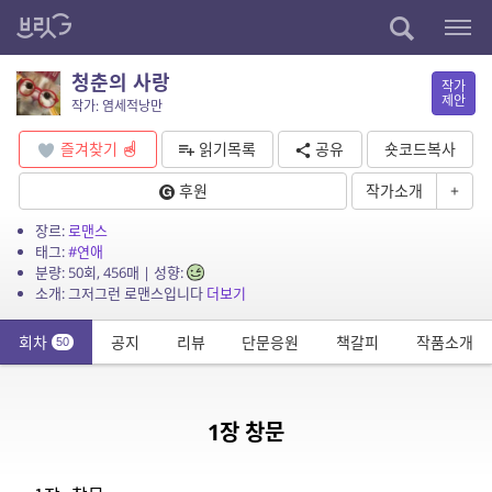
청춘의 사랑
작가
제안
작가: 염세적낭만
즐겨찾기
읽기목록
공유
숏코드복사
후원
작가소개
+
장르:
로맨스
태그:
#연애
분량: 50회, 456매 | 성향:
소개: 그저그런 로맨스입니다
더보기
회차
공지
리뷰
단문응원
책갈피
작품소개
50
1장 창문