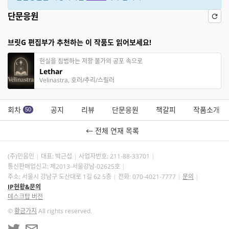
단문응원
브릿G 편집부가 추천하는 이 작품도 읽어보세요!
현실을 침범하는 저항 불가의 공포 속으로
Lethar
Velinastra, 호러/추리/스릴러
회차
공지
리뷰
단문응원
책갈피
작품소개
50
← 전체 연재 목록
(주)민음인
대표: 박근섭
사업자번호:
211-88-33701
통신판매업신고: 제2013-서울강남-02625호
주소: 서울시 강남구 도산대로 1길 62 5층
전화: 070-4021-7777
문의
IP현황&문의
데스크탑 버전
©
황금가지
All rights reserved.