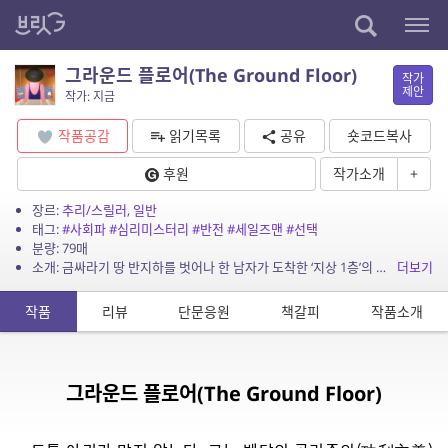
그라운드 플로어(The Ground Floor)
작가
제안
작가: 지금
작품공감
읽기목록
공유
숏코드복사
후원
작가소개
+
장르:
추리/스릴러
,
일반
태그:
#사회파
#심리미스터리
#반전
#세일즈맨
#선택
분량: 79매
소개: 금싸라기 땅 반지하를 벗어나 한 남자가 도착한 ‘지상 1층’의 서늘한 진실.
더보기
작품
리뷰
단문응원
책갈피
작품소개
그라운드 플로어(The Ground Floor)