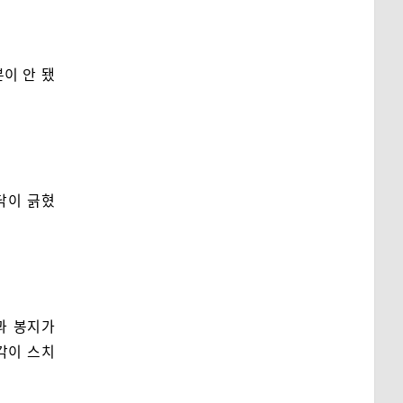
이 안 됐
닥이 긁혔
과 봉지가
생각이 스치