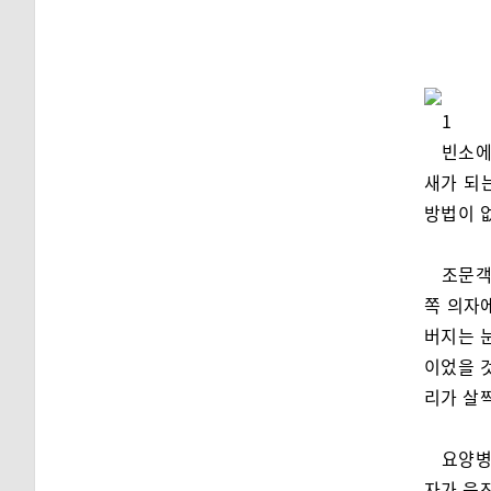
1
빈소에
새가 되
방법이 
조문객
쪽 의자에
버지는 
이었을 
리가 살
요양병
자가 움