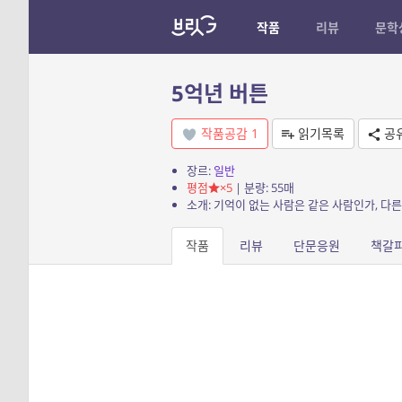
작품
리뷰
문학
5억년 버튼
작품공감
1
읽기목록
공
장르:
일반
평점
×5
| 분량: 55매
소개: 기억이 없는 사람은 같은 사람인가, 다
작품
리뷰
단문응원
책갈