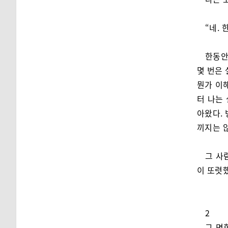
“네.
한동안
몇 번은 
뭔가 이
터 나는
아왔다.
끼지는 
그 사
이 또렷
2
그 면