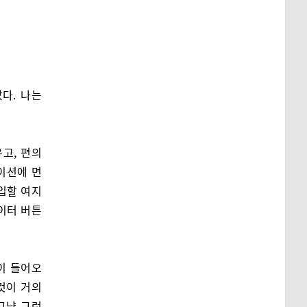
다. 나는
고, 편의
이션에 면
개입할 여지
베이터 버튼
이 들어오
것이 거의
그냥 그런