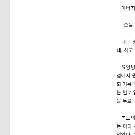
아버지
“오늘
나는 
네, 하고
요양병
점에서 
회 기록부
는 별로 
을 누르는
복도의
는 데다
없었다.