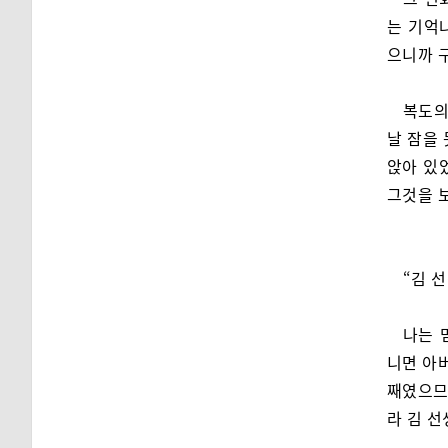
는 기억
으니까 구
복도의
날 잠을 
앉아 있
그것을 보
“김 선
나는 
니면 아버
째였으므
라 김 선