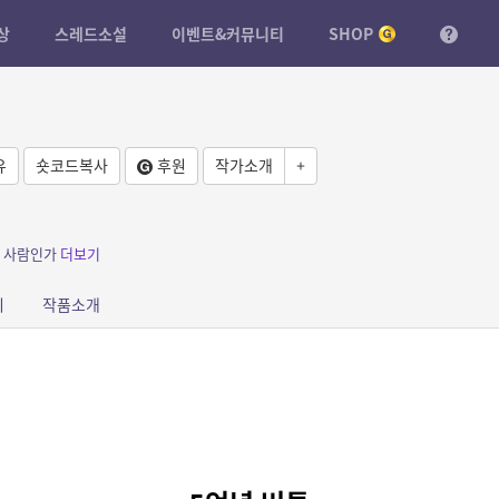
상
스레드소설
이벤트&커뮤니티
SHOP
유
숏코드복사
후원
작가소개
+
른 사람인가
더보기
피
작품소개