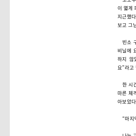
이 엷게 
지근했다
보고 그
빈소 
비닐에 
하지 않
요”라고 
한 시
마른 체
아보았다
“마지
나는 