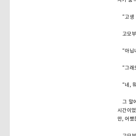
“고생
고모부
“아닙
“그래
“네, 뭐
그 말
시간이었
만, 어쨌
고모부