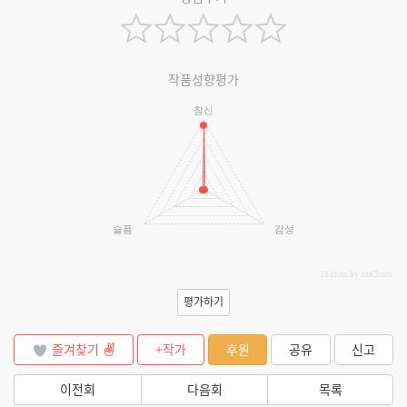
작품성향평가
참신
슬픔
감성
JS chart by amCharts
평가하기
즐겨찾기
+작가
후원
공유
신고
이전회
다음회
목록