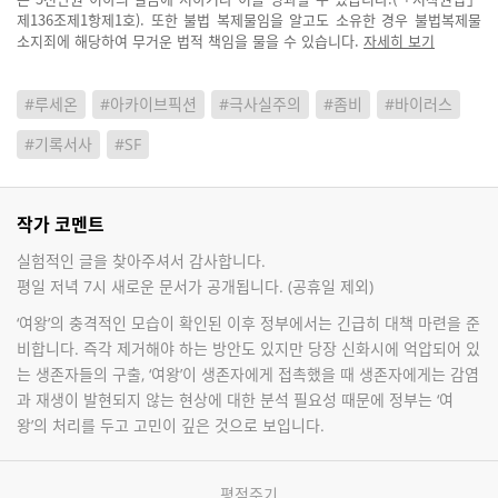
제136조제1항제1호). 또한 불법 복제물임을 알고도 소유한 경우 불법복제물
소지죄에 해당하여 무거운 법적 책임을 물을 수 있습니다.
자세히 보기
#루세온
#아카이브픽션
#극사실주의
#좀비
#바이러스
#기록서사
#SF
작가 코멘트
실험적인 글을 찾아주셔서 감사합니다.
평일 저녁 7시 새로운 문서가 공개됩니다. (공휴일 제외)
‘여왕’의 충격적인 모습이 확인된 이후 정부에서는 긴급히 대책 마련을 준
비합니다. 즉각 제거해야 하는 방안도 있지만 당장 신화시에 억압되어 있
는 생존자들의 구출, ‘여왕’이 생존자에게 접촉했을 때 생존자에게는 감염
과 재생이 발현되지 않는 현상에 대한 분석 필요성 때문에 정부는 ‘여
왕’의 처리를 두고 고민이 깊은 것으로 보입니다.
평점주기