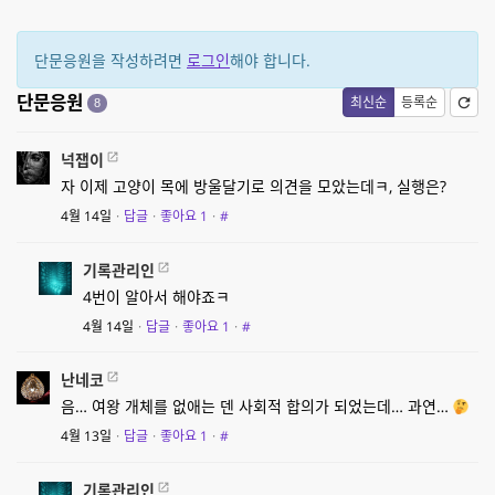
단문응원을 작성하려면
로그인
해야 합니다.
단문응원
최신순
등록순
8
넉잽이
자 이제 고양이 목에 방울달기로 의견을 모았는데ㅋ, 실행은?
4월 14일
·
답글
·
좋아요
1
·
#
기록관리인
4번이 알아서 해야죠ㅋ
4월 14일
·
답글
·
좋아요
1
·
#
난네코
음… 여왕 개체를 없애는 덴 사회적 합의가 되었는데… 과연…
4월 13일
·
답글
·
좋아요
1
·
#
기록관리인