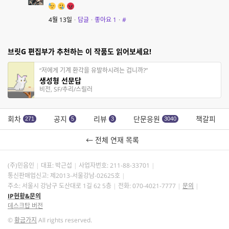
4월 13일
·
답글
·
좋아요
1
·
#
브릿G 편집부가 추천하는 이 작품도 읽어보세요!
“저에게 기계 환각을 유발하시려는 겁니까?”
생성형 선문답
비전, SF/추리/스릴러
회차
공지
리뷰
단문응원
책갈피
271
5
3
3040
← 전체 연재 목록
(주)민음인
대표: 박근섭
사업자번호:
211-88-33701
통신판매업신고: 제2013-서울강남-02625호
주소: 서울시 강남구 도산대로 1길 62 5층
전화: 070-4021-7777
문의
IP현황&문의
데스크탑 버전
©
황금가지
All rights reserved.