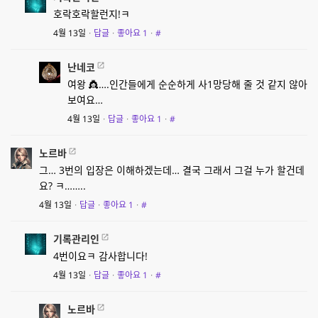
호락호락할런지!ㅋ
4월 13일
·
답글
·
좋아요
1
·
#
난네코
여왕 👸….인간들에게 순순하게 사1망당해 줄 것 같지 않아
보여요…
4월 13일
·
답글
·
좋아요
1
·
#
노르바
그… 3번의 입장은 이해하겠는데… 결국 그래서 그걸 누가 할건데
요? ㅋ……..
4월 13일
·
답글
·
좋아요
1
·
#
기록관리인
4번이요ㅋ 감사합니다!
4월 13일
·
답글
·
좋아요
1
·
#
노르바