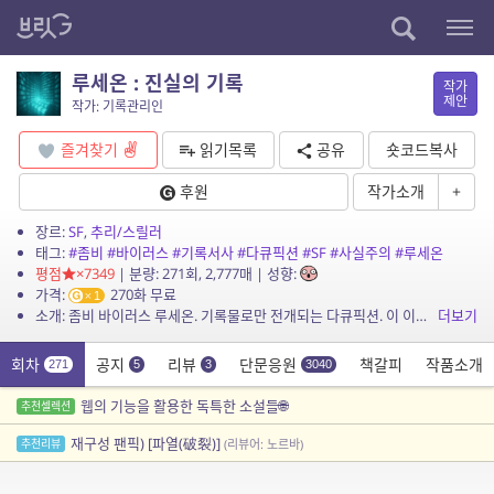
루세온 : 진실의 기록
작가
제안
작가: 기록관리인
즐겨찾기
읽기목록
공유
숏코드복사
후원
작가소개
+
장르:
SF
,
추리/스릴러
태그:
#좀비
#바이러스
#기록서사
#다큐픽션
#SF
#사실주의
#루세온
평점
×7349
| 분량: 271회, 2,777매 | 성향:
가격:
270화 무료
1
소개: 좀비 바이러스 루세온. 기록물로만 전개되는 다큐픽션. 이 이야기는 픽션이며 등장하는 인물, 단체, 사건은 실제와 어떠한 관련도 없음을 밝힙니다.
더보기
회차
공지
리뷰
단문응원
책갈피
작품소개
271
5
3
3040
웹의 기능을 활용한 독특한 소설들🌐
추천셀렉션
재구성 팬픽) [파열(破裂)]
추천리뷰
(리뷰어: 노르바)