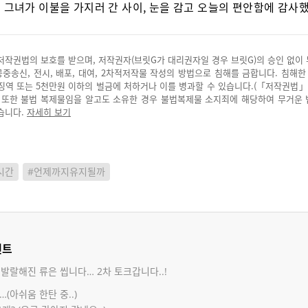
 그녀가 이불을 가지러 간 사이, 눈을 감고 오늘의 편안함에 감사했
저작권법의 보호를 받으며, 저작권자(브릿G가 대리권자일 경우 브릿G)의 승인 없이
 공중송신, 전시, 배포, 대여, 2차적저작물 작성의 방법으로 침해를 금합니다. 침해한
징역 또는 5천만원 이하의 벌금에 처하거나 이를 병과할 수 있습니다.(「저작권법」
. 또한 불법 복제물임을 알고도 소유한 경우 불법복제물 소지죄에 해당하여 무거운
습니다.
자세히 보기
시간
#언제까지유지될까
멘트
발랄해진 류은 씹니다… 2차 토크갑니다..!
…(아쉬움 한탄 중..)