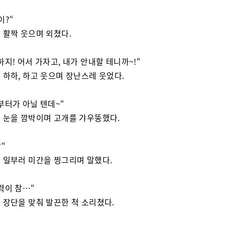
이?“
 활짝 웃으며 외쳤다.
하지! 어서 가자고, 내가 안내할 테니까~!“
 하하, 하고 웃으며 장난스레 웃었다.
부터가 아닐 텐데~“
 눈을 깜박이며 고개를 갸우뚱했다.
“
 일부러 미간을 찡그리며 말했다.
력이 참…“
 장단을 맞춰 발끈한 척 소리쳤다.