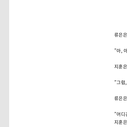
류은은
”아, 
지훈은
”그럼
류은은
”어디
지훈은