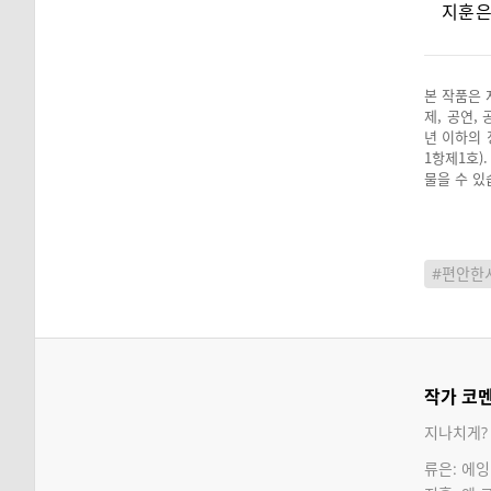
지훈은
본 작품은 
제, 공연,
년 이하의 
1항제1호)
물을 수 있
#편안한
작가 코
지나치게? 
류은: 에잉