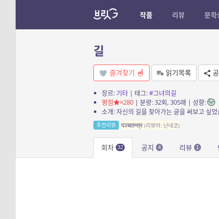
작품
리뷰
문학
길
즐겨찾기
읽기목록
공
장르:
기타
| 태그:
#그녀의길
평점
×280
| 분량: 32회, 305매 | 성향:
소개: 자신의 길을 찾아가는 글을 써보고 싶었
पञ्चतन्त्र
추천리뷰
(리뷰어: 난네코)
회차
공지
리뷰
32
4
1