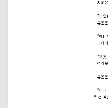
지훈은
”부엌
류은은
”예!
그녀의
”후훗
여러모
류은은
”이제
을 것 같