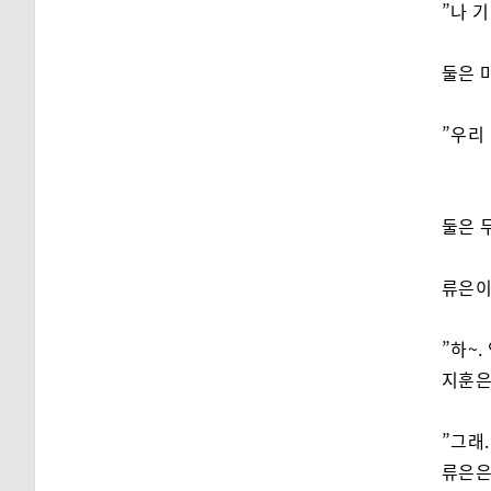
”나 
둘은 
”우리
둘은 
류은이
”하~
지훈은
”그래.
류은은