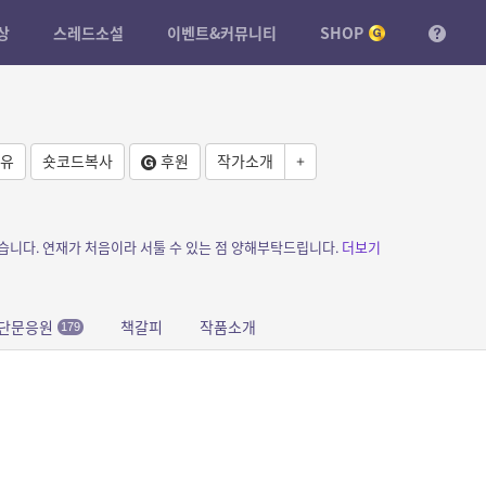
상
스레드소설
이벤트&커뮤니티
SHOP
유
숏코드복사
후원
작가소개
+
습니다. 연재가 처음이라 서툴 수 있는 점 양해부탁드립니다.
더보기
단문응원
책갈피
작품소개
179