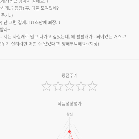
그래? (은근 강아지 같네요..)
상하게..? 등장) 훗, 다들 모여있네?
주기..)
) 난 그럼 갈게..! (1초만에 퇴장..)
루랄라~
.. 저는 까칠캐로 밀고 나가고 싶었는데, 왜 발랄캐가.. 되어있는 거죠..?
 분위기 살리려면 어쩔 수 없었다고! 양해부탁해요~(퇴장)
평점주기
작품성향평가
참신