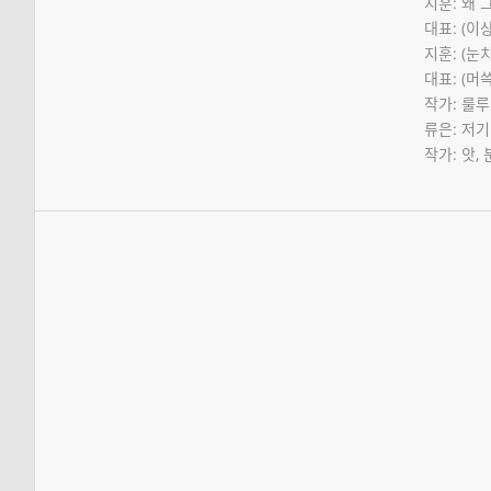
지훈: 왜 
대표: (이
지훈: (눈치
대표: (머쓱
작가: 룰
류은: 저기
작가: 앗,