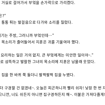
 거실로 걸어가서 부엌을 손가락으로 가리켰다.
은?“
 통통 튀는 발걸음으로 다가와 소리를 질렀다.
 여기는 주방, 그러니까 부엌인데…“
 목소리가 줄어들어서 지훈은 귀를 기울여야 했다.
, 요리하는 일은 거의 없지. 큰 부엌에게는 미안한 일이야~.“
로 섬뜩하고 발랄한 그녀의 목소리에 지훈은 남몰래 웃었다.
 집을 한 바퀴 쭉 돌더니 팔짝팔짝 집을 누볐다.
 더 구경할 건 없겠네~. 오늘은 피곤하니까 빨리 쉬자! 낮잠 한 번 
으니깐, 너도 쉬든지 아니면 집구경하든지 해~. 이불은 가져다줄게!