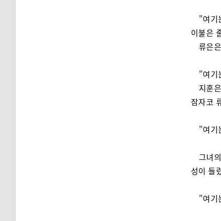
”여기
이불은 줄
류은은
”여기
지훈은
잠자코 
”여기
그녀의
성이 들
”여기는