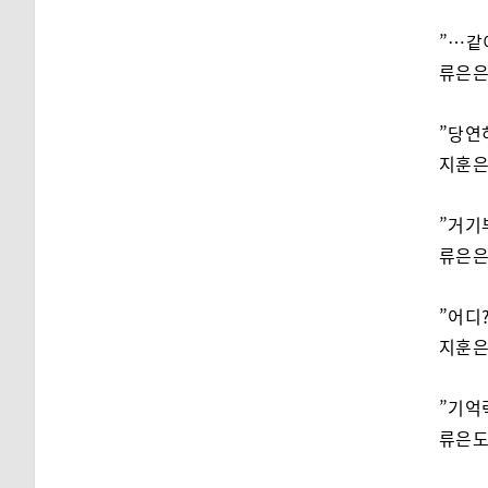
”…같
류은은
”당연
지훈은
”거기
류은은
”어디?
지훈은
”기억
류은도