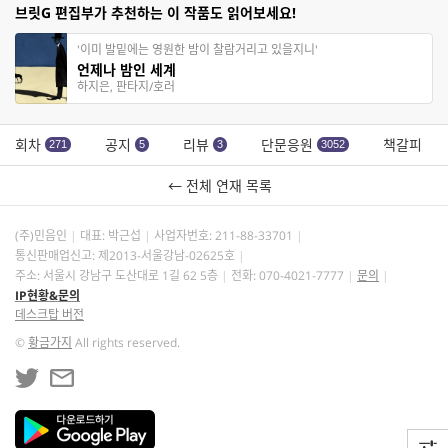
브릿G 편집부가 추천하는 이 작품도 읽어보세요!
'이미 발밑에는 영원한 밤이 찰람거리고 있을지니'
언제나 밤인 세계
하지은, 판타지/호러
회차
공지
리뷰
단문응원
책갈피
271
5
3
3052
← 전체 연재 목록
(주)민음인
대표: 박근섭
사업자번호:
211-88-33701
통신판매업신고: 제2013-서울강남-02625호
주소: 서울시 강남구 도산대로 1길 62 5층
전화: 070-4021-7777
문의
IP현황&문의
데스크탑 버전
©
황금가지
All rights reserved.