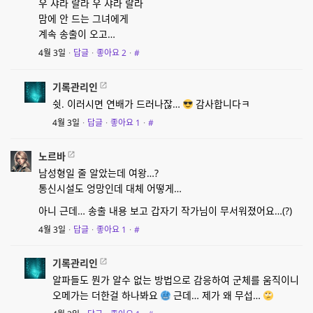
우 샤라 랄라 우 샤라 랄라
맘에 안 드는 그녀에게
계속 송출이 오고…
4월 3일
·
답글
·
좋아요
2
·
#
기록관리인
쉿. 이러시면 연배가 드러나잖…
감사합니다ㅋ
4월 3일
·
답글
·
좋아요
1
·
#
노르바
남성형일 줄 알았는데 여왕…?
통신시설도 엉망인데 대체 어떻게…
아니 근데… 송출 내용 보고 갑자기 작가님이 무서워졌어요…(?)
4월 3일
·
답글
·
좋아요
1
·
#
기록관리인
알파들도 뭔가 알수 없는 방법으로 감응하여 군체를 움직이니
오메가는 더한걸 하나봐요
근데… 제가 왜 무섭…