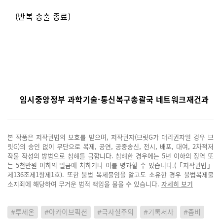
(반복 송출 종료)
임시중앙정부 과학기술·통신복구총괄국 네트워크재건과
본 작품은 저작권법의 보호를 받으며, 저작권자(브릿G가 대리권자일 경우 브
릿G)의 승인 없이 무단으로 복제, 공연, 공중송신, 전시, 배포, 대여, 2차적저
작물 작성의 방법으로 침해를 금합니다. 침해한 경우에는 5년 이하의 징역 또
는 5천만원 이하의 벌금에 처하거나 이를 병과할 수 있습니다.(「저작권법」
제136조제1항제1호). 또한 불법 복제물임을 알고도 소유한 경우 불법복제물
소지죄에 해당하여 무거운 법적 책임을 물을 수 있습니다.
자세히 보기
#루세온
#아카이브픽션
#극사실주의
#기록서사
#좀비