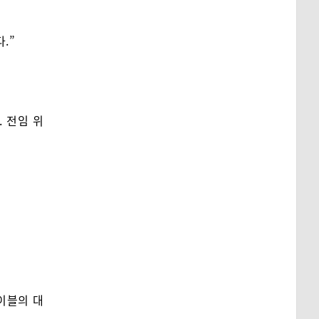
.”
 전임 위
이블의 대