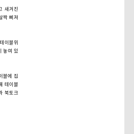
라고 새겨진
살짝 삐져
. 테이블위
이 놓여 있
테이블에 집
번째 테이블
들과 북토크