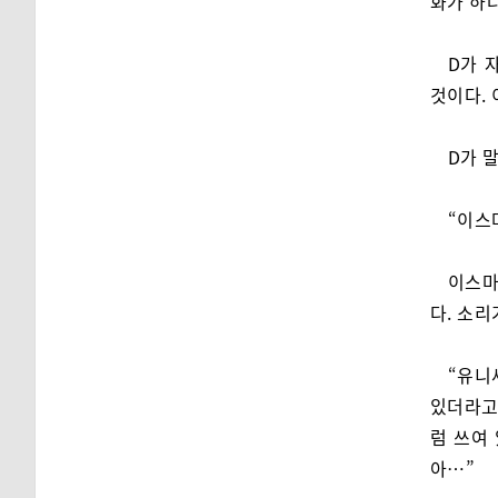
화가 하
D가 
것이다. 
D가 
“이스
이스마
다. 소리
“유니
있더라고
럼 쓰여 
아…”