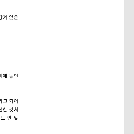
당겨 앉은
위에 놓인
라고 되어
전한 것처
래도 안 맞