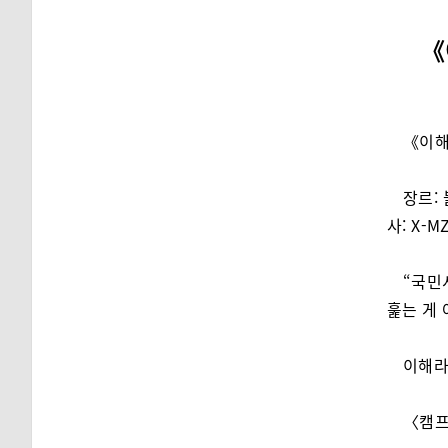
《
《이해
장르: 
사: X-
“국민
훑는 게 
이해라
〈캠프 