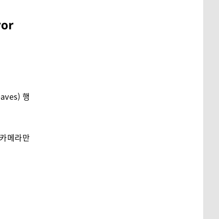
or
ves) 행
은 카메라만