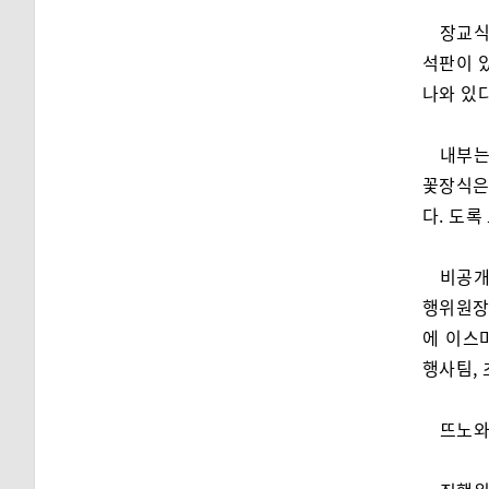
장교식당
석판이 
나와 있다
내부는
꽃장식은 
다. 도록
비공개
행위원장,
에 이스마
행사팀,
뜨노와