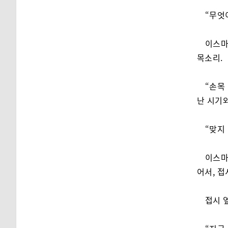
“무엇
이스마
목소리.
“손목
난 시기
“맞지
이스마
어서, 접
접시 