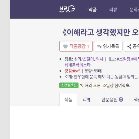
작품
리뷰
문학
《이해라고 생각했지만 오해였
작품공감
1
읽기목록
공
장르:
추리/스릴러
,
역사
| 태그:
#소일장
#이
세계문학페스타
평점
×5
| 분량: 89매
'이해와 오해' 소일장 참여작🧶
추천셀렉션
작품
리뷰
단문응원
책
2