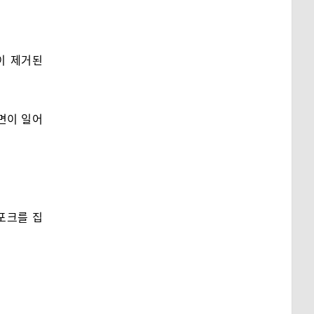
이 제거된
면이 일어
포크를 집