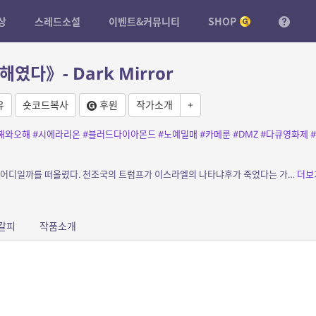
상
스레드소설
이벤트&커뮤니티
SHOP
다》- Dark Mirror
유
숏코드복사
후원
작가소개
+
해와오해
#시에라리온
#블러드다이아몬드
#노예밀매
#카메룬
#DMZ
#다큐영화제
#
소개: 만우절에 문득 해도 되는 농담의 범위는 어디일까를 떠올렸다. 천조국의 트럼프가 이스라엘의 나타냐후가 죽었다는 가짜뉴스가 흘러 넘쳤다. 그게 짜증이 났다. 세상이 나아지는데 과연 그...
더보
갈피
작품소개