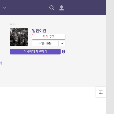
작가
일안이란
작가 구독
작품 10편
작가에게 제안하기
기