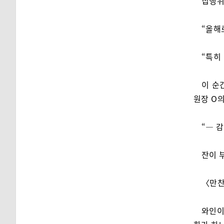
집행위
“올해
“특히
이 순
원장 O의
“— 
잔이 
〈만찬.
와인이