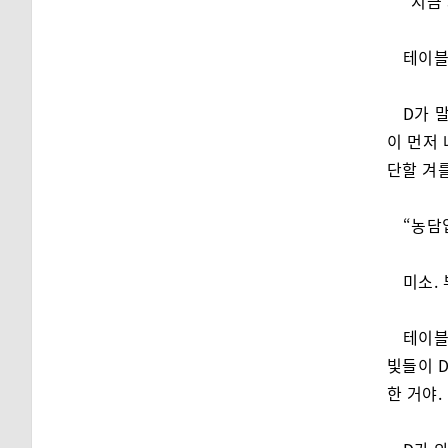
“지금
테이블
D가 
이 먼저 
단할 겨
“농담
미소.
테이블
빛들이 D
한 거야.