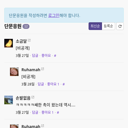
단문응원을 작성하려면
로그인
해야 합니다.
단문응원
최신순
등록순
12
소금달
[비공개]
3월 27일
·
답글
·
좋아요
·
#
Ruhamah
[비공개]
3월 28일
·
답글
·
좋아요
1
·
#
손발없음
ㅋㅋㅋㅋㅋ쌔한 촉이 왔는데 역시….
3월 27일
·
답글
·
좋아요
1
·
#
Ruhamah