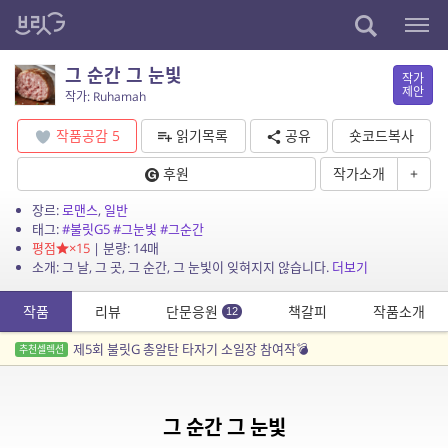
그 순간 그 눈빛
작가
제안
작가: Ruhamah
작품공감
5
읽기목록
공유
숏코드복사
후원
작가소개
+
장르:
로맨스
,
일반
태그:
#불릿G5
#그눈빛
#그순간
평점
×15
| 분량: 14매
소개: 그 날, 그 곳, 그 순간, 그 눈빛이 잊혀지지 않습니다.
더보기
작품
리뷰
단문응원
책갈피
작품소개
12
제5회 불릿G 총알탄 타자기 소일장 참여작💣
추천셀렉션
그 순간 그 눈빛