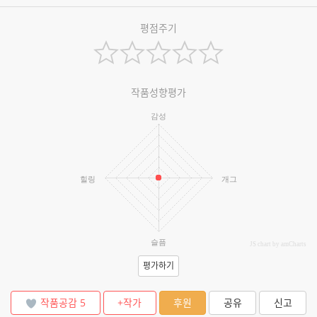
평점주기
작품성향평가
감성
힐링
개그
슬픔
JS chart by amCharts
평가하기
작품공감
5
+작가
후원
공유
신고