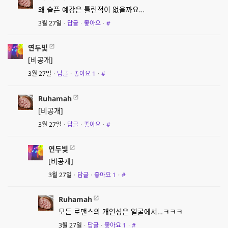
왜 슬픈 예감은 틀린적이 없을까요…
3월 27일
·
답글
·
좋아요
·
#
연두빛
[비공개]
3월 27일
·
답글
·
좋아요
1
·
#
Ruhamah
[비공개]
3월 27일
·
답글
·
좋아요
·
#
연두빛
[비공개]
3월 27일
·
답글
·
좋아요
1
·
#
Ruhamah
모든 로맨스의 개연성은 얼굴에서…ㅋㅋㅋ
3월 27일
·
답글
·
좋아요
1
·
#