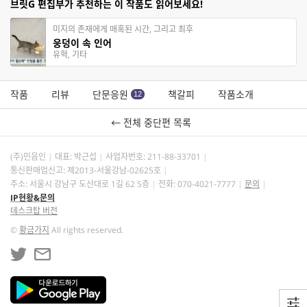
브릿G 편집부가 추천하는 이 작품도 읽어보세요!
미지의 존재에게 매혹된 시간, 그리고 최후
웅덩이 속 인어
유혁, 기타
작품
리뷰
단문응원
책갈피
작품소개
12
← 전체 중단편 목록
(주)민음인
대표: 박근섭
사업자번호:
211-88-33701
통신판매업신고: 제2013-서울강남-02625호
주소: 서울시 강남구 도산대로 1길 62 5층
전화: 070-4021-7777
문의
IP현황&문의
데스크탑 버전
©
황금가지
All rights reserved.