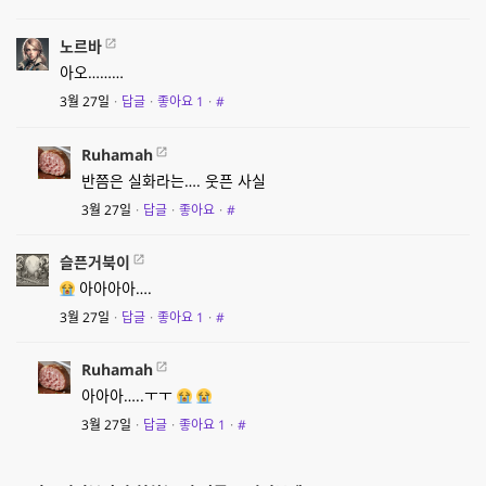
노르바
아오………
3월 27일
·
답글
·
좋아요
1
·
#
Ruhamah
반쯤은 실화라는…. 웃픈 사실
3월 27일
·
답글
·
좋아요
·
#
슬픈거북이
아아아아….
3월 27일
·
답글
·
좋아요
1
·
#
Ruhamah
아아아…..ㅜㅜ
3월 27일
·
답글
·
좋아요
1
·
#