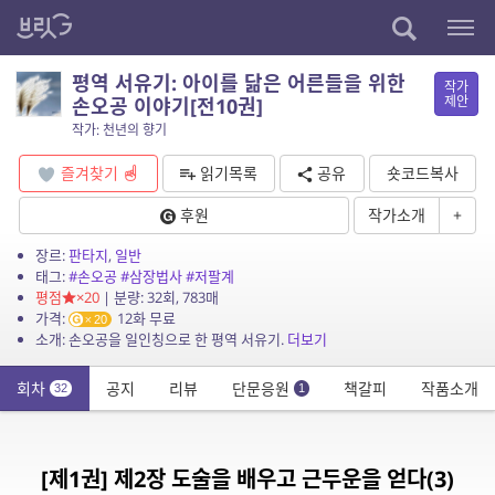
평역 서유기: 아이를 닮은 어른들을 위한
작가
제안
손오공 이야기[전10권]
작가: 천년의 향기
즐겨찾기
읽기목록
공유
숏코드복사
후원
작가소개
+
장르:
판타지
,
일반
태그:
#손오공
#삼장법사
#저팔계
평점
×20
| 분량: 32회, 783매
가격:
12화 무료
20
소개: 손오공을 일인칭으로 한 평역 서유기.
더보기
회차
공지
리뷰
단문응원
책갈피
작품소개
32
1
[제1권] 제2장 도술을 배우고 근두운을 얻다(3)