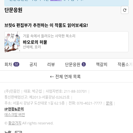
단문응원
브릿G 편집부가 추천하는 이 작품도 읽어보세요!
거울 속에서 들려오는 사악한 목소리
바오로의 허물
산메메, 호러
회차
공지
리뷰
단문응원
책갈피
작품소개
32
1
← 전체 연재 목록
(주)민음인
대표: 박근섭
사업자번호:
211-88-33701
통신판매업신고: 제2013-서울강남-02625호
주소: 서울시 강남구 도산대로 1길 62 5층
전화: 070-4021-7777
문의
IP현황&문의
데스크탑 버전
©
황금가지
All rights reserved.