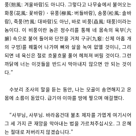
풍(朔風: 겨울바람)도 아니다. 그렇다고 나무숲에서 불어오는
화풍(花風: 꽃바람)・유풍(柳風: 버들바람), 송풍(松風: 솔바
람), 죽풍(竹風: 대바람)도 아닌, 바로 비풍(贔風: 태풍)이라는
놈이다. 이 비풍이란 놈은 정수리를 통해 네 몸속의 육부(六
腑) 속으로 불어 들어와 단전을 거쳐 구규(九竅: 신체 아홉 개
의 구멍)를 꿰뚫어 나가며 뼈와 살을 녹여 없앨 것이니, 그리
되면 네 육신은 절로 흐물흐물 풀어 헤쳐져 버릴 것이다. 그런
까닭에 너는 이것들을 반드시 막아내지 않으면 안 되는 것이
다.”
수보리 조사의 말을 듣는 동안, 나는 모골이 송연해지고 온
몸에 소름이 돋았다. 급기야 이마를 땅에 찧으며 애걸했다.
“사부님, 사부님. 바라옵건대 불초 제자를 가엽게 여기시어
그 세 가지 큰 재앙을 막아내는 법을 가르쳐주십시오. 그 은혜
는 절대로 저버리지 않겠습니다.”