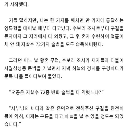
기 시작했다.
거듭 말하지만, 나는 한 가지를 깨치면 만 가지에 통달하는
영특함을 태어날 때부터 타고났다. 수보리 조사로부터 구결을
듣자마자 그 자리에서 다 외웠고, 그 후 혼자 수련하여 열흘이
채 안 돼 지살수 72가지 술법을 모두 습득해버렸다.
그러던 어느 날 황혼 무렵, 수보리 조사가 제자들과 더불어
사월삼성동 문밖을 거닐면서 저녁 하늘의 경치를 구경하다가
문득 나를 돌아다보며 물었다.
“오공은 지살수 72종 변화 술법을 다 익혔느냐?”
“사부님의 바다와 같은 은덕으로 전해주신 구결을 완전히
몸에 익혀, 이제는 구름을 타고 하늘을 날 수 있을 정도는 되었
습니다.”