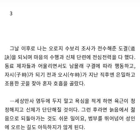
3
그날 이후로 나는 오로지 수보리 조사가 전수해준 도결(道
訣)을 되뇌며 마음의 수행과 신체 단련에 전심전력을 다 했다.
동료 제자들과 어울리면서도 남몰래 구결에 따라 행동하고,
자시(子時)가 되기 전과 오시(午時)가 지난 직후엔 은밀하고
조용한 곳을 찾아 혼자 호흡을 골랐다.
―세상만사 염두에 두지 말고 욕심을 적게 하면 육근이 청
정해지고 신체가 단단해질 것이다. 그런 후라면 늙음에서 젊
음으로 되돌아가는 것도 쉬운 일이요, 범부를 뛰어넘어 성인
에 오르는 길도 아득하지가 않게 된다.