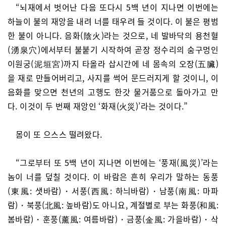
“뇌재에서 벗어난 다음 또다시 5백 년이 지나면 이번에는
하늘이 불의 재앙을 내려 너를 태우려 들 것이다. 이 불은 평범
한 불이 아니다. 음화(陰火)라는 것으로, 네 발바닥의 용천혈
(湧泉穴)에서부터 불붙기 시작하여 곧장 정수리의 숨구멍인
이원궁(泥垣宮)까지 타올라 삽시간에 네 몸속의 오장(五臟)
을 재로 만들어버리고, 사지를 썩어 문드러지게 할 것이니, 이
음화를 맞으면 천년의 고행도 한갓 물거품으로 돌아가고 만
다. 이것이 두 번째 재앙인 ‘화재(火災)’라는 것이다.”
몸이 또 으스스 떨려왔다.
“그로부터 또 5백 년이 지나면 이번에는 ‘풍재(風災)’라는
놈이 너를 덮칠 것이다. 이 바람은 흔히 우리가 말하는 동풍
(東風: 샛바람)・서풍(西風: 하늬바람)・남풍(南風: 마파
람)・북풍(北風: 높바람)도 아니요, 계절별로 부는 화풍(和風:
봄바람)・훈풍(薰風: 여름바람)・금풍(金風: 가을바람)・삭