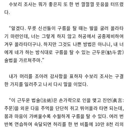
수보리 조사는 뭐가 좋은지 또 한 번 껄껄껄 웃음을 터뜨렸
다.
“알겠다. 무릇 신선들이 구름을 탈 때는 발을 굴러 올라타
기 마련인데, 너는 그렇게 하지 않고 허공에서 공중제비하여
겨우 올라타더구나. 하지만 그것도 나쁜 방법은 아니니, 내 너
에게 네가 하는 방식대로 구름을 탈 수 있는 근두운(觔斗雲)
술법을 가르쳐주마.”
내가 머리를 조아려 감사함을 표하자 수보리 조사는 구결
한 가지를 일러주고 나서 다시 말을 이었다.
“이 근두운 법술(法術)은 손가락으로 인을 맺고 진언(眞言:
주문)을 외운 다음 주먹을 단단히 쥐고 뛰어올라 타면 되는데,
몸과 마음이 가벼울수록 수월하게 구름을 탈 수 있다. 여러 번
반복 연습하여 숙달되면 허리를 한 번 비틂에 10만 8천 리의