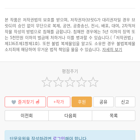
본 작품은 저작권법의 보호를 받으며, 저작권자(브릿G가 대리권자일 경우 브
릿G)의 승인 없이 무단으로 복제, 공연, 공중송신, 전시, 배포, 대여, 2차적저
작물 작성의 방법으로 침해를 금합니다. 침해한 경우에는 5년 이하의 징역 또
는 5천만원 이하의 벌금에 처하거나 이를 병과할 수 있습니다.(「저작권법」
제136조제1항제1호). 또한 불법 복제물임을 알고도 소유한 경우 불법복제물
소지죄에 해당하여 무거운 법적 책임을 물을 수 있습니다.
자세히 보기
평점주기
즐겨찾기
+작가
후원
공유
신고
이전회
다음회
목록
단문응원을 작성하려면
로그인
해야 합니다.