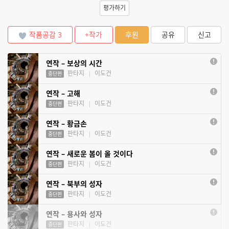
평가하기
작품공감
3
+작가
후원
공유
신고
연작 – 보상의 시간
판타지
|
이도건
중단편
연작 – 고해
판타지
|
이도건
중단편
연작 – 황금손
판타지
|
이도건
중단편
연작 – 새로운 봄이 올 것이다
판타지
|
이도건
중단편
연작 – 북부의 성자
판타지
|
이도건
중단편
연작 – 용사와 성자
판타지
|
이도건
중단편