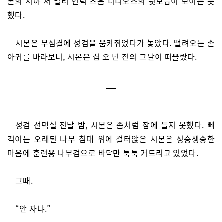
몬의 시야 저 멀리 언덕 즈음 디디오스의 뒷모습이 보이는 듯
했다.
시몬은 무심결에 성검을 움켜쥐었다가 놓았다. 떨려오는 손
아귀를 바라보니, 시몬은 십 오 년 전의 그날이 떠올랐다.
성검 선택실 전날 밤, 시몬은 좀처럼 잠에 들지 못했다. 삐
걱이는 오래된 나무 침대 위에 걸터앉은 시몬은 싱숭생숭한
마음에 훈련용 나무검으로 바닥만 툭툭 거드리고 있었다.
그때.
“안 자냐.”