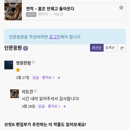
연작 – 봄은 언제고 돌아온다
판타지
|
이도건
중단편
단문응원을 작성하려면
로그인
해야 합니다.
단문응원
최신순
등록순
2
영원한밤
3월 27일
·
답글
·
좋아요
1
·
#
이도건
시간 내어 읽어주셔서 감사합니다!
3월 28일
·
답글
·
좋아요
1
·
#
브릿G 편집부가 추천하는 이 작품도 읽어보세요!