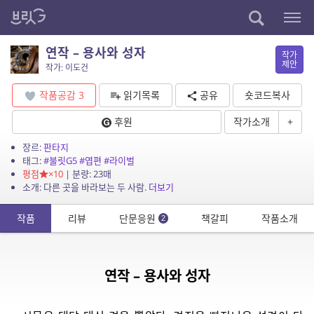
연작 – 용사와 성자
작가
제안
작가: 이도건
작품공감
3
읽기목록
공유
숏코드복사
후원
작가소개
+
장르:
판타지
태그:
#불릿G5
#엽편
#라이벌
평점
×10
| 분량: 23매
소개: 다른 곳을 바라보는 두 사람.
더보기
작품
리뷰
단문응원
책갈피
작품소개
2
연작 – 용사와 성자