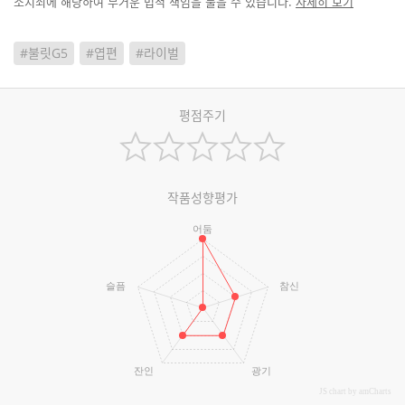
소지죄에 해당하여 무거운 법적 책임을 물을 수 있습니다.
자세히 보기
#불릿G5
#엽편
#라이벌
평점주기
작품성향평가
어둠
슬픔
참신
잔인
광기
JS chart by amCharts