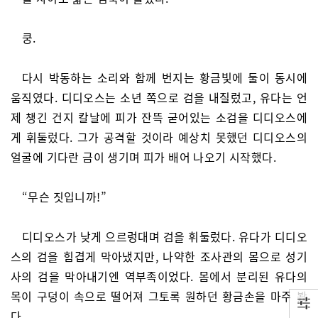
쿵.
다시 박동하는 소리와 함께 번지는 황금빛에 둘이 동시에
움직였다. 디디오스는 소년 쪽으로 검을 내질렀고, 유다는 언
제 챙긴 건지 칼날에 피가 잔뜩 굳어있는 소검을 디디오스에
게 휘둘렀다. 그가 공격할 것이라 예상치 못했던 디디오스의
얼굴에 기다란 금이 생기며 피가 배어 나오기 시작했다.
“무슨 짓입니까!”
디디오스가 낮게 으르렁대며 검을 휘둘렀다. 유다가 디디오
스의 검을 힘겹게 막아냈지만, 나약한 조사관의 몸으로 성기
사의 검을 막아내기엔 역부족이었다. 몸에서 분리된 유다의
목이 구덩이 속으로 떨어져 그토록 원하던 황금손을 마주 봤
다.